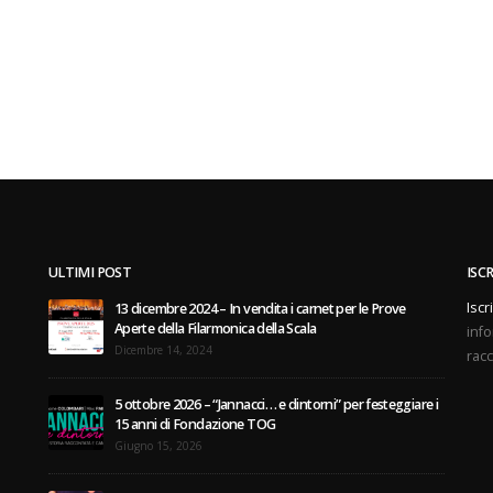
ULTIMI POST
ISC
Iscr
13 dicembre 2024 – In vendita i carnet per le Prove
Aperte della Filarmonica della Scala
info
Dicembre 14, 2024
racc
5 ottobre 2026 – “Jannacci… e dintorni” per festeggiare i
15 anni di Fondazione TOG
Giugno 15, 2026