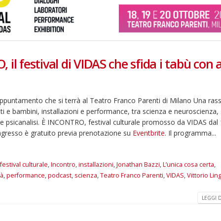
il festival di VIDAS che sfida i tabù con a
l’appuntamento che si terrà al Teatro Franco Parenti di Milano Una ra
lti e bambini, installazioni e performance, tra scienza e neuroscienza,
a e psicanalisi. È INCONTRO, festival culturale promosso da VIDAS dal 
ingresso è gratuito previa prenotazione su
Eventbrite
. Il programma...
festival culturale
,
Incontro
,
installazioni
,
Jonathan Bazzi
,
L’unica cosa certa
,
tà
,
performance
,
podcast
,
scienza
,
Teatro Franco Parenti
,
VIDAS
,
Vittorio Lin
LEGGI DI