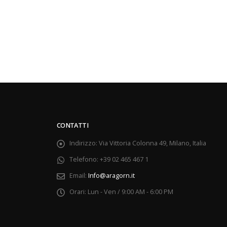
CONTATTI
Indirizzo:
Via Vittoria Colonna 49, Milano, Italia
Telefono:
+39 02 465 467 1
Email:
Info@aragorn.it
Orari:
Lun - Ven / 9:00 AM - 6:00 PM