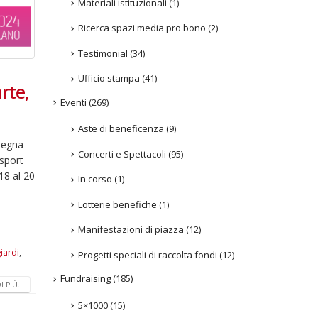
Materiali istituzionali
(1)
Ricerca spazi media pro bono
(2)
Testimonial
(34)
Ufficio stampa
(41)
rte,
Eventi
(269)
Aste di beneficenza
(9)
ssegna
Concerti e Spettacoli
(95)
 sport
18 al 20
In corso
(1)
Lotterie benefiche
(1)
Manifestazioni di piazza
(12)
giardi
,
Progetti speciali di raccolta fondi
(12)
Fundraising
(185)
 PIÙ...
5×1000
(15)