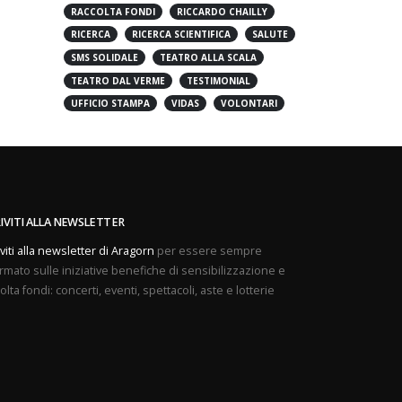
PREVENZIONE
PROVE APERTE
RACCOLTA FONDI
RICCARDO CHAILLY
RICERCA
RICERCA SCIENTIFICA
SALUTE
SMS SOLIDALE
TEATRO ALLA SCALA
TEATRO DAL VERME
TESTIMONIAL
UFFICIO STAMPA
VIDAS
VOLONTARI
RIVITI ALLA NEWSLETTER
iviti alla newsletter di Aragorn
per essere sempre
rmato sulle iniziative benefiche di sensibilizzazione e
olta fondi: concerti, eventi, spettacoli, aste e lotterie