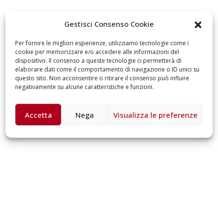
omiciliare
arzo 17, 2026
5 ottobre 2026 – “
Gestisci Consenso Cookie
dintorni” per feste
anni di Fondazion
Per fornire le migliori esperienze, utilizziamo tecnologie come i
Giugno 15, 2026
cookie per memorizzare e/o accedere alle informazioni del
dispositivo. Il consenso a queste tecnologie ci permetterà di
elaborare dati come il comportamento di navigazione o ID unici su
18 e 19 dicembre 2
questo sito. Non acconsentire o ritirare il consenso può influire
Doppio gospel bene
negativamente su alcune caratteristiche e funzioni.
sostenere Opera C
Ferrari
Giugno 15, 2026
Accetta
Nega
Visualizza le preferenze