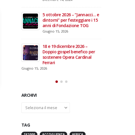
domiciliare
Maggio 28, 2026
Marzo 17, 2026
Jannacci… e
ggiare i 15
3 giugno 2026 – Al Teatro
e TOG
Fraschini di Pavia il concerto
inaugurale di UniON –
Orchestra Nazionale
Universitaria
026 –
Maggio 13, 2026
fico per
ardinal
Un evento di Natale per
Aragorn
Aprile 1, 2026
ARCHIVI
Archivi
TAG