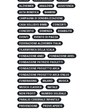
5X1000
ACCOGLIENZA
AFRICA
ALZHEIMER
ARAGORN
ASSISTENZA
ASTA BENEFICA
BAMBINI
CAMPAGNA DI SENSIBILIZZAZIONE
CASA SOLLIEVO BIMBI
CONCERTI
CONCERTO
DEMENZA
DISABILITÀ
EVENTI
EVENTO DI PIAZZA
FEDERAZIONE ALZHEIMER ITALIA
FILARMONICA DELLA SCALA
FONDAZIONE ANDI
FONDAZIONE ARIEL
FONDAZIONE PATRIZIO PAOLETTI
FONDAZIONE PROGETTO ARCA
FONDAZIONE PROGETTO ARCA ONLUS
FUNDRAISING
MILANO
MUSICA
MUSICA CLASSICA
NATALE
NON PROFIT
NUMERO SOLIDALE
PARALISI CEREBRALE INFANTILE