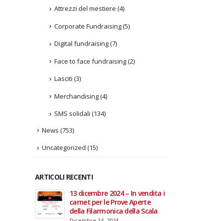
Attrezzi del mestiere
(4)
Corporate Fundraising
(5)
Digital fundraising
(7)
Face to face fundraising
(2)
Lasciti
(3)
Merchandising
(4)
SMS solidali
(134)
News
(753)
Uncategorized
(15)
ARTICOLI RECENTI
In vendita i
22 giugno 2026 – Terrazze del
Fino a
 Aperte
Duomo: apertura serale
Anzian
ella Scala
straordinaria per Fondazione
lanci
Cieli Azzurri
raffor