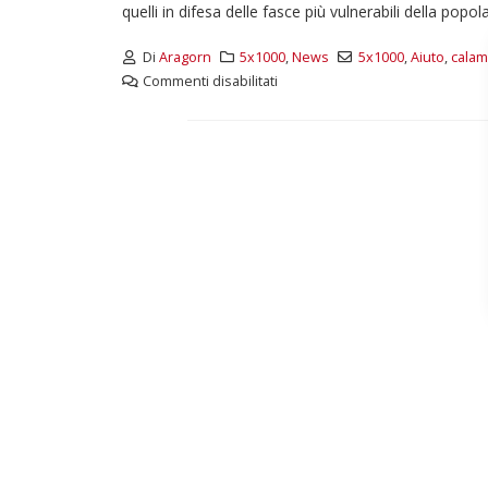
quelli in difesa delle fasce più vulnerabili della popo
d
Maggio 28, 2026
M
Di
Aragorn
5x1000
,
News
5x1000
,
Aiuto
,
calam
3 giugno 2026 – Al Teatro
Commenti disabilitati
Fraschini di Pavia il concerto
inaugurale di UniON –
Orchestra Nazionale
Universitaria
Maggio 13, 2026
Un evento di Natale per
Aragorn
Aprile 1, 2026