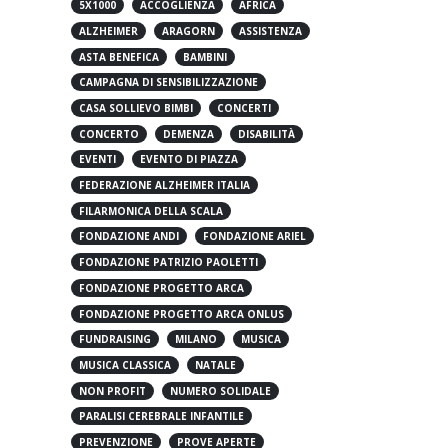
5X1000
ACCOGLIENZA
AFRICA
ALZHEIMER
ARAGORN
ASSISTENZA
ASTA BENEFICA
BAMBINI
CAMPAGNA DI SENSIBILIZZAZIONE
CASA SOLLIEVO BIMBI
CONCERTI
CONCERTO
DEMENZA
DISABILITÀ
EVENTI
EVENTO DI PIAZZA
FEDERAZIONE ALZHEIMER ITALIA
FILARMONICA DELLA SCALA
FONDAZIONE ANDI
FONDAZIONE ARIEL
FONDAZIONE PATRIZIO PAOLETTI
FONDAZIONE PROGETTO ARCA
FONDAZIONE PROGETTO ARCA ONLUS
FUNDRAISING
MILANO
MUSICA
MUSICA CLASSICA
NATALE
NON PROFIT
NUMERO SOLIDALE
PARALISI CEREBRALE INFANTILE