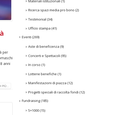
Materiali istituzionali
(1)
Ricerca spazi media pro bono
(2)
Testimonial
(34)
Ufficio stampa
(41)
tà
Eventi
(269)
Aste di beneficenza
(9)
à per
Concerti e Spettacoli
(95)
Somaschi
18 anni
In corso
(1)
Lotterie benefiche
(1)
Manifestazioni di piazza
(12)
 PIÙ...
Progetti speciali di raccolta fondi
(12)
Fundraising
(185)
5×1000
(15)