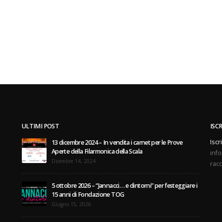
ULTIMI POST
ISC
Iscr
13 dicembre 2024 – In vendita i carnet per le Prove
Aperte della Filarmonica della Scala
info
Dicembre 14, 2024
racc
5 ottobre 2026 – “Jannacci… e dintorni” per festeggiare i
15 anni di Fondazione TOG
Giugno 15, 2026