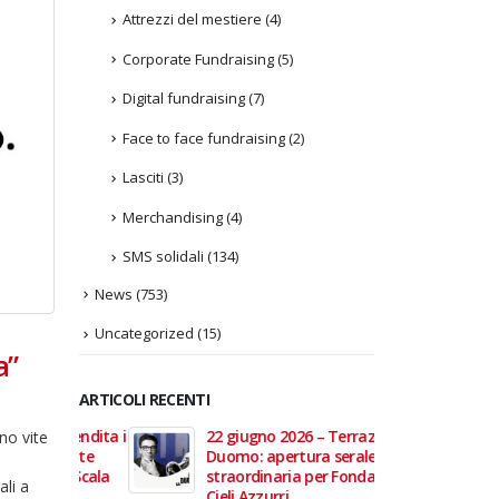
Attrezzi del mestiere
(4)
Corporate Fundraising
(5)
Digital fundraising
(7)
Face to face fundraising
(2)
Lasciti
(3)
Merchandising
(4)
SMS solidali
(134)
News
(753)
Uncategorized
(15)
a”
ARTICOLI RECENTI
In vendita i
22 giugno 2026 – Terrazze del
Fino a
no vite
 Aperte
Duomo: apertura serale
Anzian
lla Scala
straordinaria per Fondazione
lanci
ali a
Cieli Azzurri
raffor