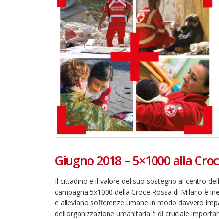
Giugno 2018 – 5×1000 alla Croc
Il cittadino e il valore del suo sostegno al centro
22 giugno 2026 – Terrazze del
campagna 5x1000 della Croce Rossa di Milano è inevita
Duomo: apertura serale
e alleviano sofferenze umane in modo davvero imparzi
straordinaria per Fondazione
dell’organizzazione umanitaria è di cruciale importan
Cieli Azzurri