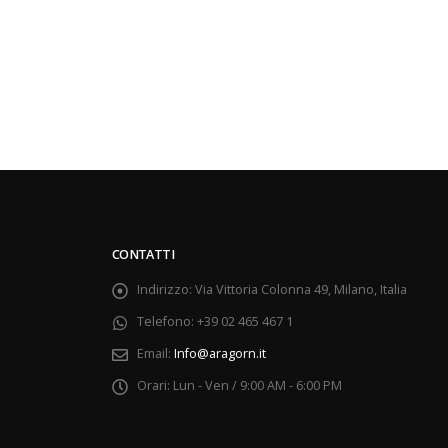
CONTATTI
Indirizzo:
Via Vittoria Colonna 49, Milano, Italia
Telefono:
+39 02 465 467 1
Email:
Info@aragorn.it
Orari:
Lun - Ven / 9:00 AM - 6:00 PM