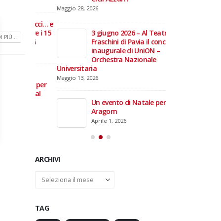
domiciliare
Maggio 28, 2026
Marzo 17, 2026
annacci… e
giare i 15
3 giugno 2026 – Al Teatro
 PIÙ...
e TOG
Fraschini di Pavia il concerto
inaugurale di UniON –
Orchestra Nazionale
Universitaria
26 –
Maggio 13, 2026
fico per
rdinal
Un evento di Natale per
Aragorn
Aprile 1, 2026
ARCHIVI
Archivi
TAG