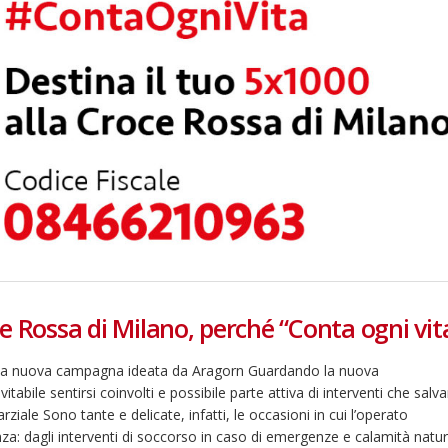
e Rossa di Milano, perché “Conta ogni vit
 della nuova campagna ideata da Aragorn Guardando la nuova
Fino al 29 marzo 2026 –
13 dicembre 2024 – 
bile sentirsi coinvolti e possibile parte attiva di interventi che salva
Anziani malati e fragili, VIDAS
carnet per le Prove
ale Sono tante e delicate, infatti, le occasioni in cui l’operato
lancia una campagna per
della Filarmonica de
za: dagli interventi di soccorso in caso di emergenze e calamità natur
rafforzare l’assistenza
Dicembre 14, 2024