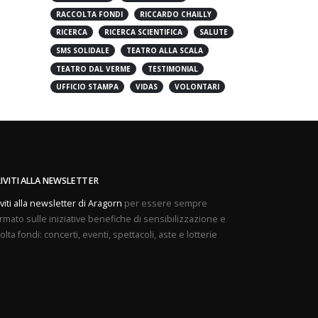
PREVENZIONE
PROVE APERTE
RACCOLTA FONDI
RICCARDO CHAILLY
RICERCA
RICERCA SCIENTIFICA
SALUTE
SMS SOLIDALE
TEATRO ALLA SCALA
TEATRO DAL VERME
TESTIMONIAL
UFFICIO STAMPA
VIDAS
VOLONTARI
RIVITI ALLA NEWSLETTER
iviti alla newsletter di Aragorn
per essere sempre
rmato sulle iniziative benefiche di sensibilizzazione e
olta fondi: concerti, eventi, spettacoli, aste e lotterie