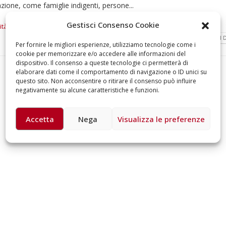
lazione, come famiglie indigenti, persone...
omiciliare
arzo 17, 2026
5 ottobre 2026 – “J
Gestisci Consenso Cookie
ità
,
Croce Rossa Milano
,
donazione
,
Emergenza
,
sostegno
dintorni” per festeg
LEGGI DI
anni di Fondazion
Per fornire le migliori esperienze, utilizziamo tecnologie come i
Giugno 15, 2026
cookie per memorizzare e/o accedere alle informazioni del
dispositivo. Il consenso a queste tecnologie ci permetterà di
elaborare dati come il comportamento di navigazione o ID unici su
18 e 19 dicembre 20
questo sito. Non acconsentire o ritirare il consenso può influire
Doppio gospel bene
negativamente su alcune caratteristiche e funzioni.
sostenere Opera Ca
Ferrari
Giugno 15, 2026
Accetta
Nega
Visualizza le preferenze