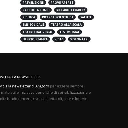
PREVENZIONE
PROVE APERTE
RACCOLTA FONDI
RICCARDO CHAILLY
RICERCA
RICERCA SCIENTIFICA
SALUTE
SMS SOLIDALE
TEATRO ALLA SCALA
TEATRO DAL VERME
TESTIMONIAL
UFFICIO STAMPA
VIDAS
VOLONTARI
RIVITI ALLA NEWSLETTER
iviti alla newsletter di Aragorn
per essere sempre
rmato sulle iniziative benefiche di sensibilizzazione e
olta fondi: concerti, eventi, spettacoli, aste e lotterie