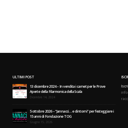
ULTIMI POST
ISC
Iscr
13 dicembre 2024 – In vendita i carnet per le Prove
Aperte della Filarmonica della Scala
info
Dicembre 14, 2024
racc
5 ottobre 2026 – “Jannacci… e dintorni” per festeggiare i
15 anni di Fondazione TOG
Giugno 15, 2026