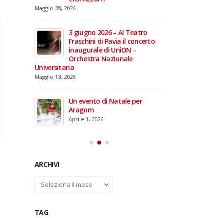
domiciliare
Maggio 28, 2026
Marzo 17, 2026
annacci… e
giare i 15
3 giugno 2026 – Al Teatro
e TOG
Fraschini di Pavia il concerto
inaugurale di UniON –
Orchestra Nazionale
Universitaria
26 –
Maggio 13, 2026
fico per
rdinal
Un evento di Natale per
Aragorn
Aprile 1, 2026
ARCHIVI
Archivi
TAG