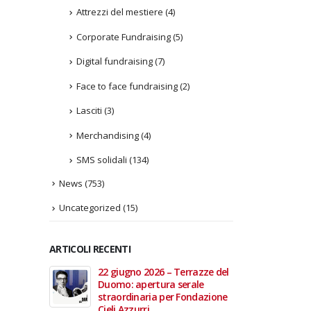
Attrezzi del mestiere
(4)
Corporate Fundraising
(5)
Digital fundraising
(7)
Face to face fundraising
(2)
Lasciti
(3)
Merchandising
(4)
SMS solidali
(134)
News
(753)
Uncategorized
(15)
ARTICOLI RECENTI
In vendita i
22 giugno 2026 – Terrazze del
Fino a
 Aperte
Duomo: apertura serale
Anzian
lla Scala
straordinaria per Fondazione
lanci
Cieli Azzurri
raffor