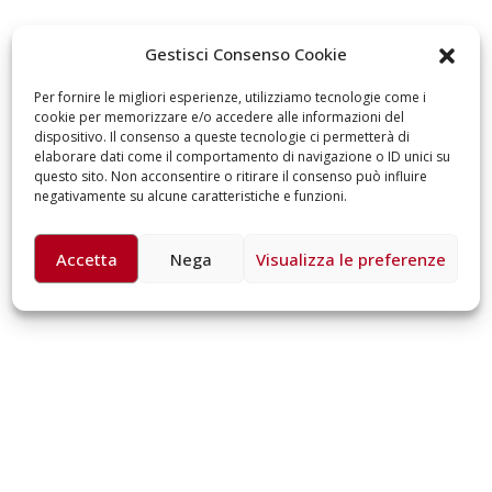
omiciliare
arzo 17, 2026
5 ottobre 2026 – “J
Gestisci Consenso Cookie
dintorni” per festeg
anni di Fondazion
Per fornire le migliori esperienze, utilizziamo tecnologie come i
Giugno 15, 2026
cookie per memorizzare e/o accedere alle informazioni del
dispositivo. Il consenso a queste tecnologie ci permetterà di
elaborare dati come il comportamento di navigazione o ID unici su
18 e 19 dicembre 20
questo sito. Non acconsentire o ritirare il consenso può influire
Doppio gospel bene
negativamente su alcune caratteristiche e funzioni.
sostenere Opera Ca
Ferrari
Giugno 15, 2026
Accetta
Nega
Visualizza le preferenze