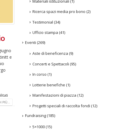
Materiali istituzionali
(1)
Ricerca spazi media pro bono
(2)
Testimonial
(34)
Ufficio stampa
(41)
io
Eventi
(269)
 giugno
Aste di beneficenza
(9)
initt e
nio
Concerti e Spettacoli
(95)
ergo
In corso
(1)
Lotterie benefiche
(1)
Manifestazioni di piazza
(12)
itati
 PIÙ...
Progetti speciali di raccolta fondi
(12)
Fundraising
(185)
5×1000
(15)