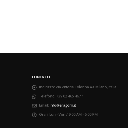
CONTATTI
Indirizzo:
Via Vittoria Colonna 49, Milano, Italia
Telefono:
+39 02 465 467 1
Email:
Info@aragorn.it
Orari:
Lun - Ven / 9:00 AM - 6:00 PM