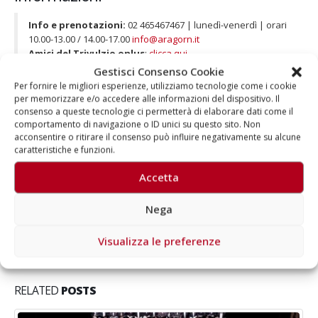
Info e prenotazioni:
02 465467467 | lunedì-venerdì | orari
10.00-13.00 / 14.00-17.00
info@aragorn.it
Amici del Trivulzio onlus
:
clicca qui
Gestisci Consenso Cookie
Per fornire le migliori esperienze, utilizziamo tecnologie come i cookie
per memorizzare e/o accedere alle informazioni del dispositivo. Il
consenso a queste tecnologie ci permetterà di elaborare dati come il
comportamento di navigazione o ID unici su questo sito. Non
acconsentire o ritirare il consenso può influire negativamente su alcune
Autore
caratteristiche e funzioni.
Aragorn
Accetta
Nega
Visualizza le preferenze
RELATED
POSTS