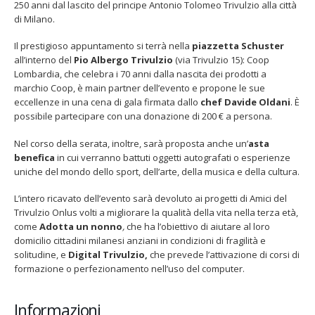
250 anni dal lascito del principe Antonio Tolomeo Trivulzio alla città
Albergo
di Milano.
Trivulzio
Il prestigioso appuntamento si terrà nella
piazzetta Schuster
all’interno del
Pio Albergo Trivulzio
(via Trivulzio 15): Coop
Lombardia, che celebra i 70 anni dalla nascita dei prodotti a
marchio Coop, è main partner dell’evento e propone le sue
22 giugno 2026 – Terrazze del
Fino al 29 marzo 2026 – Anzi
eccellenze in una cena di gala firmata dallo
chef Davide Oldani
. È
Duomo: apertura serale
malati e fragili, VIDAS lanci
straordinaria per Fondazione
una campagna per rafforza
possibile partecipare con una donazione di 200 € a persona.
Cieli Azzurri
l’assistenza domiciliare
 28, 2026
Marzo 17, 2026
Nel corso della serata, inoltre, sarà proposta anche un’
asta
benefica
in cui verranno battuti oggetti autografati o esperienze
uniche del mondo dello sport, dell’arte, della musica e della cultura.
3 giugno 2026 – Al Teatro
Fraschini di Pavia il concerto
inaugurale di UniON –
L’intero ricavato dell’evento sarà devoluto ai progetti di Amici del
Orchestra Nazionale
Trivulzio Onlus volti a migliorare la qualità della vita nella terza età,
rsitaria
come
Adotta un nonno
,
che ha l’obiettivo di aiutare al loro
 13, 2026
domicilio cittadini milanesi anziani in condizioni di fragilità e
solitudine, e
Digital Trivulzio,
che prevede l’attivazione di corsi di
Un evento di Natale per
formazione o perfezionamento nell’uso del computer.
Aragorn
Aprile 1, 2026
Informazioni