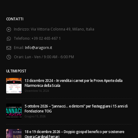
CONTATTI
Indirizzo:
Via Vittoria Colonna 49, Milano, Italia
Telefono:
+39 02 465 467 1
Email:
Info@aragorn.it
Orari:
Lun - Ven / 9:00 AM - 6:00 PM
ULTIMI POST
13 dicembre 2024 – In vendita i carnet per le Prove Aperte della
Filarmonica della Scala
Dicembre 14, 2024
5 ottobre 2026 – “Jannacci… e dintorni” per festeggiare i 15 anni di
Fondazione TOG
Giugno 15, 2026
18 e 19 dicembre 2026 – Doppio gospel benefico per sostenere
Opera Cardinal Ferrari