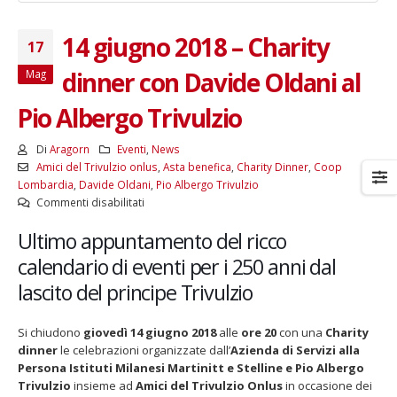
14 giugno 2018 – Charity
17
dinner con Davide Oldani al
Mag
Pio Albergo Trivulzio
Di
Aragorn
Eventi
,
News
Amici del Trivulzio onlus
,
Asta benefica
,
Charity Dinner
,
Coop
Lombardia
,
Davide Oldani
,
Pio Albergo Trivulzio
su
Commenti disabilitati
14
Ultimo appuntamento del ricco
giugno
2018
calendario di eventi per i 250 anni dal
–
lascito del principe Trivulzio
Charity
dinner
con
Si chiudono
giovedì 14 giugno 2018
alle
ore 20
con una
Charity
Davide
dinner
le celebrazioni organizzate dall’
Azienda di Servizi alla
Oldani
Persona Istituti Milanesi Martinitt e Stelline e Pio Albergo
al
Trivulzio
insieme ad
Amici del Trivulzio Onlus
in occasione dei
Pio