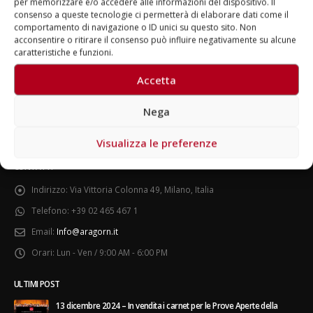
per memorizzare e/o accedere alle informazioni del dispositivo. Il
consenso a queste tecnologie ci permetterà di elaborare dati come il
LEGGI DI PIÙ...
comportamento di navigazione o ID unici su questo sito. Non
acconsentire o ritirare il consenso può influire negativamente su alcune
caratteristiche e funzioni.
Accetta
Fino al 29 marzo 2026 – Anziani
13 dicembre 2024 – In vendi
malati e fragili, VIDAS lancia
carnet per le Prove Aperte
Nega
una campagna per rafforzare
della Filarmonica della Sc
l’assistenza domiciliare
Dicembre 14, 2024
o 17, 2026
Visualizza le preferenze
5 ottobre 2026 – “Jannacci…
CONTATTI
dintorni” per festeggiare i 
anni di Fondazione TOG
Indirizzo:
Via Vittoria Colonna 49, Milano, Italia
Giugno 15, 2026
Telefono:
+39 02 465 467 1
18 e 19 dicembre 2026 – Do
Email:
Info@aragorn.it
gospel benefico per soste
Orari:
Lun - Ven / 9:00 AM - 6:00 PM
Opera Cardinal Ferrari
Giugno 15, 2026
ULTIMI POST
13 dicembre 2024 – In vendita i carnet per le Prove Aperte della