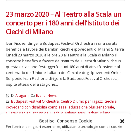
23 marzo 2020 – Al Teatro alla Scala un
concerto per i 180 anni dell’Istituto dei
Ciechi di Milano
Ivan Fischer dirige la Budapest Festival Orchestra in una serata
benefica a favore dei bambini ciechi e ipovedenti di Milano Si terrà
lunedì 23 marzo 2020 alle ore 20 al Teatro alla Scala di Milano il
concerto benefico a favore dell’Istituto dei Ciechi di Milano, che in
questa occasione festeggerà i suoi 180 anni di attività insieme al
centenario dell’Unione Italiana dei Ciechi e degli Ipovedenti Onlus.
Sul podio Ivan Fischer a dirigere la Budapest Festival Orchestra,
ospite atteso della stagione...
Di
Aragorn
Eventi
,
News
Budapest Festival Orchestra
,
Centro Diurno per ragazzi ciechi e
ipovedenti con disabilità complesse
,
educazione plurisensoriale
,
Gustav Mahler
,
Istituto dei Ciechi di Milano
,
Ivan Fischer
,
Milano
,
Patricia Kopatchinskaja
,
Richard Strauss
,
Teatro alla Scala
,
Unione
Gestisci Consenso Cookie
Italiana dei Ciechi e degli Ipovedenti Onlus
,
violino
Per fornire le migliori esperienze, utilizziamo tecnologie come i cookie
Commenti disabilitati