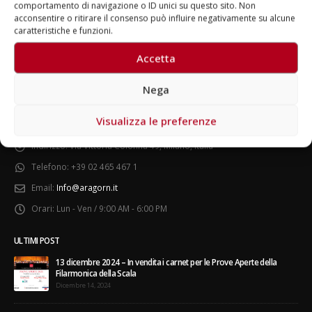
comportamento di navigazione o ID unici su questo sito. Non
acconsentire o ritirare il consenso può influire negativamente su alcune
caratteristiche e funzioni.
Accetta
Nega
22 giugno 2026 – Terrazze del
Fino al 29 marzo 2026 – Anziani
Duomo: apertura serale
malati e fragili, VIDAS lancia
straordinaria per Fondazione
una campagna per rafforzare
Visualizza le preferenze
CONTATTI
Cieli Azzurri
l’assistenza domiciliare
26
Marzo 17, 2026
Indirizzo:
Via Vittoria Colonna 49, Milano, Italia
Telefono:
+39 02 465 467 1
3 giugno 2026 – Al Teatro
Fraschini di Pavia il concerto
Email:
Info@aragorn.it
inaugurale di UniON –
Orchestra Nazionale
Orari:
Lun - Ven / 9:00 AM - 6:00 PM
ia
26
ULTIMI POST
13 dicembre 2024 – In vendita i carnet per le Prove Aperte della
Un evento di Natale per
Filarmonica della Scala
Aragorn
Dicembre 14, 2024
Aprile 1, 2026