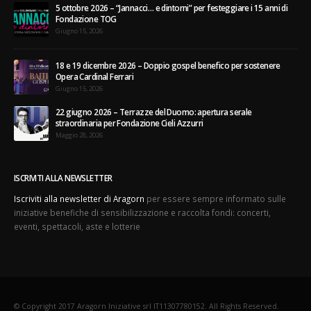
5 ottobre 2026 – “Jannacci… e dintorni” per festeggiare i 15 anni di
Fondazione TOG
Giugno 15, 2026
18 e 19 dicembre 2026 – Doppio gospel benefico per sostenere
Opera Cardinal Ferrari
Giugno 15, 2026
22 giugno 2026 – Terrazze del Duomo: apertura serale
straordinaria per Fondazione Cieli Azzurri
Maggio 28, 2026
ISCRIVITI ALLA NEWSLETTER
Iscriviti alla newsletter di Aragorn
per essere sempre informato sulle
iniziative benefiche di sensibilizzazione e raccolta fondi: concerti,
eventi, spettacoli, aste e lotterie
© Copyright 2017 Aragorn Iniziative srl IT11307780152. All Rights Reserved.