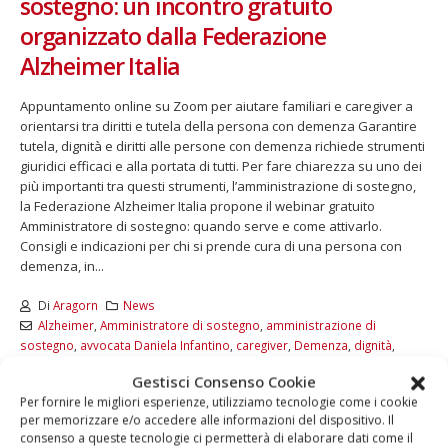
sostegno: un incontro gratuito
organizzato dalla Federazione
Alzheimer Italia
Appuntamento online su Zoom per aiutare familiari e caregiver a
orientarsi tra diritti e tutela della persona con demenza Garantire
tutela, dignità e diritti alle persone con demenza richiede strumenti
giuridici efficaci e alla portata di tutti. Per fare chiarezza su uno dei
più importanti tra questi strumenti, l’amministrazione di sostegno,
la Federazione Alzheimer Italia propone il webinar gratuito
Amministratore di sostegno: quando serve e come attivarlo.
Consigli e indicazioni per chi si prende cura di una persona con
demenza, in...
Di
Aragorn
News
Alzheimer
,
Amministratore di sostegno
,
amministrazione di
sostegno
,
avvocata Daniela Infantino
,
caregiver
,
Demenza
,
dignità
,
Diritti
,
familiari
,
Federazione Alzheimer Italia
,
persona con demenza
,
Gestisci Consenso Cookie
tutela
,
webinar gratuito
Per fornire le migliori esperienze, utilizziamo tecnologie come i cookie
per memorizzare e/o accedere alle informazioni del dispositivo. Il
LEGGI DI PIÙ...
consenso a queste tecnologie ci permetterà di elaborare dati come il