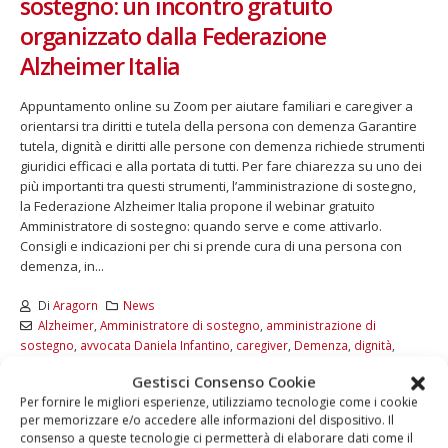
sostegno: un incontro gratuito
organizzato dalla Federazione
Alzheimer Italia
Appuntamento online su Zoom per aiutare familiari e caregiver a
orientarsi tra diritti e tutela della persona con demenza Garantire
tutela, dignità e diritti alle persone con demenza richiede strumenti
giuridici efficaci e alla portata di tutti. Per fare chiarezza su uno dei
più importanti tra questi strumenti, l’amministrazione di sostegno,
la Federazione Alzheimer Italia propone il webinar gratuito
Amministratore di sostegno: quando serve e come attivarlo.
Consigli e indicazioni per chi si prende cura di una persona con
demenza, in...
Di
Aragorn
News
Alzheimer
,
Amministratore di sostegno
,
amministrazione di
sostegno
,
avvocata Daniela Infantino
,
caregiver
,
Demenza
,
dignità
,
Diritti
,
familiari
,
Federazione Alzheimer Italia
,
persona con demenza
,
Gestisci Consenso Cookie
tutela
,
webinar gratuito
Per fornire le migliori esperienze, utilizziamo tecnologie come i cookie
per memorizzare e/o accedere alle informazioni del dispositivo. Il
LEGGI DI PIÙ...
consenso a queste tecnologie ci permetterà di elaborare dati come il