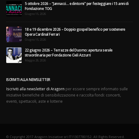
5 ottobre 2026 – “Jannacci… e dintorni” per festeggiare i 15 anni di
Fondazione TOG
Giugno 15, 2026
18 e 19 dicembre 2026 – Doppio gospel benefico per sostenere
Opera Cardinal Ferrari
Giugno 15, 2026
22 giugno 2026 – Terrazze del Duomo: apertura serale
straordinaria per Fondazione Cieli Azzurri
Maggio 28, 2026
ISCRIVITI ALLA NEWSLETTER
Iscriviti alla newsletter di Aragorn
per essere sempre informato sulle
iniziative benefiche di sensibilizzazione e raccolta fondi: concerti,
eventi, spettacoli, aste e lotterie
© Copyright 2017 Aragorn Iniziative srl IT11307780152. All Rights Reserved.