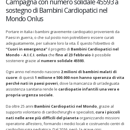
Campagna con numero solidale 45593 a
al
23
sostegno di Bambini Cardiopatici nel
febbraio
Mondo Onlus
2020
–
“Cuori
Portare in Italia i bambini gravemente cardiopatici provenienti da
in
Paesi in guerra, o che sul posto non potrebbero essere curati
Fino al 29 marzo 2026 – Anziani
13 dicembre 2024 – In vendi
emergenza”:
malati e fragili, VIDAS lancia
carnet per le Prove Aperte
adeguatamente, per salvare loro la vita. È questo l’obiettivo di
dai
una campagna per rafforzare
della Filarmonica della Sc
“Cuori in emergenza”
il progetto di
Bambini Cardiopatici nel
l’assistenza domiciliare
Paesi
Dicembre 14, 2024
Mondo – A.I.C.I. onlus
che
fino al 23 febbraio
è possibile
o 17, 2026
più
sostenere grazie al
numero solidale 45593.
poveri
5 ottobre 2026 – “Jannacci…
all’Italia
dintorni” per festeggiare i 
Ogni anno nel mondo nascono
2 milioni di bambini malati di
per
anni di Fondazione TOG
cuore
: di questi
1 milione e 500.000 non hanno speranza di vita
salvare
Giugno 15, 2026
perché nati in paesi poveri
, dove la mancanza di un’adeguata
la
assistenza sanitaria rende le
cardiopatie infantili una vera e
vita
propria urgenza sociale.
18 e 19 dicembre 2026 – Do
dei
gospel benefico per soste
Opera Cardinal Ferrari
piccoli
Da oltre 25 anni
Bambini Cardiopatici nel Mondo
, grazie al
Giugno 15, 2026
cardiopatici
supporto volontario di cardiochirurghi e specialisti,
cura i piccoli
nati nelle aree più difficili del pianeta
organizzando missioni
operatorie all’estero, formando i medici locali e costruendo centri di
cardiochirurgia pediatrica. Dal 2016, però, la grave crisi