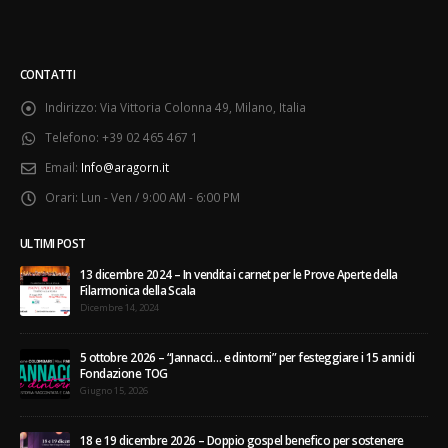
CONTATTI
Indirizzo:
Via Vittoria Colonna 49, Milano, Italia
Telefono:
+39 02 465 467 1
Email:
Info@aragorn.it
Orari:
Lun - Ven / 9:00 AM - 6:00 PM
ULTIMI POST
13 dicembre 2024 – In vendita i carnet per le Prove Aperte della
Filarmonica della Scala
Dicembre 14, 2024
5 ottobre 2026 – “Jannacci… e dintorni” per festeggiare i 15 anni di
Fondazione TOG
Giugno 15, 2026
18 e 19 dicembre 2026 – Doppio gospel benefico per sostenere