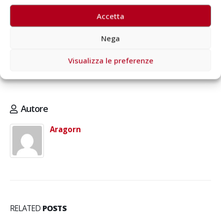
TIM, Vodafone, PosteMobile, Iliad, Coop Voce, Tiscali. Il valore
della donazione sarà di 5 euro per ciascuna chiamata fatta
Accetta
allo stesso numero da rete fissa TWT, Convergenze,
PosteMobile e di 5 e 10 euro da rete fissa TIM, Vodafone,
Nega
Wind Tre, Fastweb e Tiscali.
Visualizza le preferenze
Autore
Aragorn
RELATED
POSTS