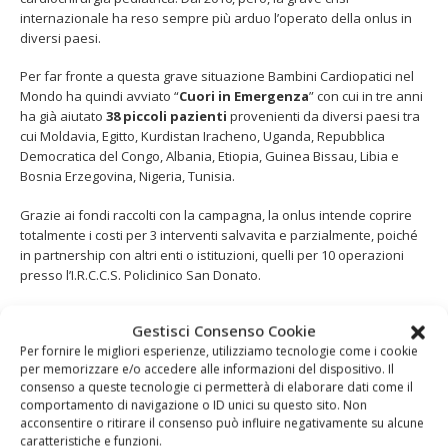
internazionale ha reso sempre più arduo l’operato della onlus in
diversi paesi.
Per far fronte a questa grave situazione Bambini Cardiopatici nel
Mondo ha quindi avviato “
Cuori in Emergenza
” con cui in tre anni
ha già aiutato
38 piccoli pazienti
provenienti da diversi paesi tra
cui Moldavia, Egitto, Kurdistan Iracheno, Uganda, Repubblica
Democratica del Congo, Albania, Etiopia, Guinea Bissau, Libia e
Bosnia Erzegovina, Nigeria, Tunisia.
Grazie ai fondi raccolti con la campagna, la onlus intende coprire
totalmente i costi per 3 interventi salvavita e parzialmente, poiché
in partnership con altri enti o istituzioni, quelli per 10 operazioni
presso l’I.R.C.C.S. Policlinico San Donato.
Informazioni
Gestisci Consenso Cookie
Per fornire le migliori esperienze, utilizziamo tecnologie come i cookie
per memorizzare e/o accedere alle informazioni del dispositivo. Il
Aragorn:
02 46546785
consenso a queste tecnologie ci permetterà di elaborare dati come il
Bambini Cardiopatici nel Mondo:
clicca qui
comportamento di navigazione o ID unici su questo sito. Non
Donazioni
: fino al 23 febbraio 2020 si potranno donare 2
acconsentire o ritirare il consenso può influire negativamente su alcune
euro per ciascun SMS inviato al 45593 da cellulari Wind Tre,
caratteristiche e funzioni.