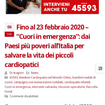
Fino al 23 febbraio 2020 –
06
“Cuori in emergenza”: dai
Feb
Paesi più poveri all’Italia per
salvare la vita dei piccoli
cardiopatici
Di
Aragorn
News
45593
,
Bambini Cardiopatici nel Mondo Onlus
,
bambini malati di
cuore
,
campagna con numerazione solidale
,
cardiopatie infantili
,
Cuori in emergenza
,
interventi salvavita
,
missioni operatorie
,
Raccolta
Fondi
su
Commenti disabilitati
Fino