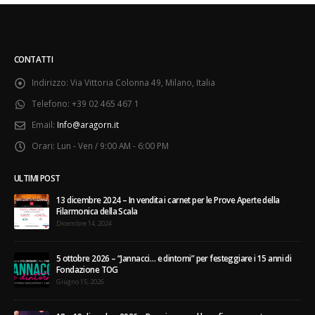
CONTATTI
Indirizzo:
Via Vittoria Colonna 49, Milano, Italia
Telefono:
+39 02 465 467 1
Email:
Info@aragorn.it
Orari:
Lun - Ven / 9:00 AM - 6:00 PM
ULTIMI POST
13 dicembre 2024 – In vendita i carnet per le Prove Aperte della
Filarmonica della Scala
Dicembre 14, 2024
5 ottobre 2026 – “Jannacci… e dintorni” per festeggiare i 15 anni di
Fondazione TOG
Giugno 15, 2026