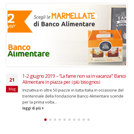
1-2 giugno 2019 – “La fame non va in vacanza”: Banco
5
04
Alimentare in piazza per i più bisognosi
e
Dic
Iniziativa in oltre 50 piazze in tutta Italia in occasione del
I
trentennale della Fondazione Banco Alimentare scende
n
per la prima volta...
i
n
leggi di più
l