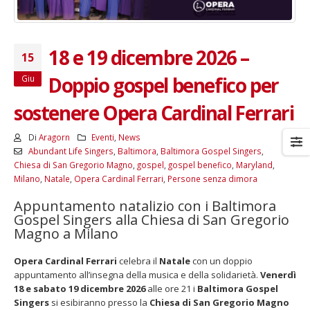
18 e 19 dicembre 2026 –
15
Doppio gospel benefico per
Giu
sostenere Opera Cardinal Ferrari
Di
Aragorn
Eventi
,
News
Abundant Life Singers
,
Baltimora
,
Baltimora Gospel Singers
,
Chiesa di San Gregorio Magno
,
gospel
,
gospel benefico
,
Maryland
,
Milano
,
Natale
,
Opera Cardinal Ferrari
,
Persone senza dimora
Appuntamento natalizio con i Baltimora
Gospel Singers alla Chiesa di San Gregorio
Magno a Milano
Opera Cardinal Ferrari
celebra il
Natale
con un doppio
appuntamento all’insegna della musica e della solidarietà.
Venerdì
18 e sabato 19 dicembre 2026
alle ore 21 i
Baltimora Gospel
Singers
si esibiranno presso la
Chiesa di San Gregorio Magno