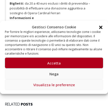
Biglietti:
da 20 a 40 euro esclusi i diritti di prevendita –
possibilità di effettuare una donazione aggiuntiva a
sostegno di Opera Cardinal Ferrari
Informazioni e
prevendita
:
biglietteria@aragorn.it
;
aragorn.vivaticket.it
Gestisci Consenso Cookie
Opera Cardinal Ferrari
:
clicca qui
Per fornire le migliori esperienze, utilizziamo tecnologie come i cookie
per memorizzare e/o accedere alle informazioni del dispositivo. Il
consenso a queste tecnologie ci permetterà di elaborare dati come il
comportamento di navigazione o ID unici su questo sito. Non
acconsentire o ritirare il consenso può influire negativamente su alcune
caratteristiche e funzioni.
Autore
Accetta
Aragorn
Nega
Visualizza le preferenze
RELATED
POSTS