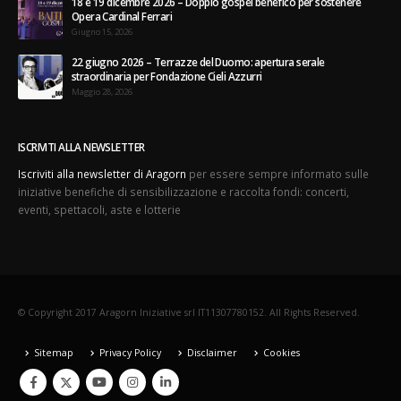
18 e 19 dicembre 2026 – Doppio gospel benefico per sostenere
Opera Cardinal Ferrari
Giugno 15, 2026
22 giugno 2026 – Terrazze del Duomo: apertura serale
straordinaria per Fondazione Cieli Azzurri
Maggio 28, 2026
ISCRIVITI ALLA NEWSLETTER
Iscriviti alla newsletter di Aragorn
per essere sempre informato sulle
iniziative benefiche di sensibilizzazione e raccolta fondi: concerti,
eventi, spettacoli, aste e lotterie
© Copyright 2017 Aragorn Iniziative srl IT11307780152. All Rights Reserved.
Sitemap
Privacy Policy
Disclaimer
Cookies