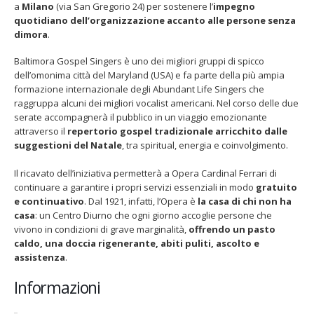
a
Milano
(via San Gregorio 24) per sostenere l’
impegno
quotidiano dell’organizzazione accanto alle
persone senza
dimora
.
Baltimora Gospel Singers è uno dei migliori gruppi di spicco
dell’omonima città del Maryland (USA) e fa parte della più ampia
formazione internazionale degli Abundant Life Singers che
22 giugno 2026 – Terrazze del
Fino al 29 marzo 2026 – Anzi
raggruppa alcuni dei migliori vocalist americani. Nel corso delle due
Duomo: apertura serale
malati e fragili, VIDAS lanci
straordinaria per Fondazione
una campagna per rafforza
serate accompagnerà il pubblico in un viaggio emozionante
Cieli Azzurri
l’assistenza domiciliare
attraverso il
repertorio gospel tradizionale
arricchito dalle
 28, 2026
Marzo 17, 2026
suggestioni del Natale
, tra spiritual, energia e coinvolgimento.
3 giugno 2026 – Al Teatro
Il ricavato dell’iniziativa permetterà a Opera Cardinal Ferrari di
Fraschini di Pavia il concerto
continuare a garantire i propri servizi essenziali in modo
gratuito
inaugurale di UniON –
e continuativo
. Dal 1921, infatti, l’Opera è
la casa di chi non ha
Orchestra Nazionale
casa
: un Centro Diurno che ogni giorno accoglie persone che
rsitaria
vivono in condizioni di grave marginalità,
offrendo un pasto
 13, 2026
caldo, una doccia rigenerante, abiti puliti, ascolto e
assistenza
.
Un evento di Natale per
Aragorn
Informazioni
Aprile 1, 2026