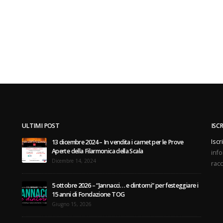
ULTIMI POST
ISC
Iscr
13 dicembre 2024 – In vendita i carnet per le Prove
Aperte della Filarmonica della Scala
info
Dicembre 14, 2024
racc
5 ottobre 2026 – “Jannacci… e dintorni” per festeggiare i
15 anni di Fondazione TOG
Giugno 15, 2026