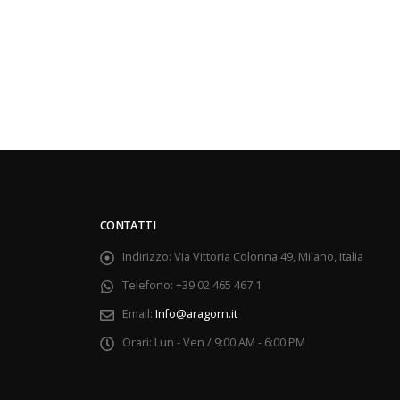
CONTATTI
Indirizzo:
Via Vittoria Colonna 49, Milano, Italia
Telefono:
+39 02 465 467 1
Email:
Info@aragorn.it
Orari:
Lun - Ven / 9:00 AM - 6:00 PM