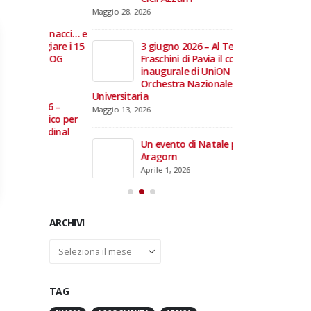
domiciliare
Maggio 28, 2026
Marzo 17, 2026
annacci… e
giare i 15
3 giugno 2026 – Al Teatro
e TOG
Fraschini di Pavia il concerto
inaugurale di UniON –
Orchestra Nazionale
Universitaria
26 –
Maggio 13, 2026
fico per
rdinal
Un evento di Natale per
Aragorn
Aprile 1, 2026
ARCHIVI
Archivi
TAG