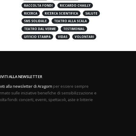
PREVENZIONE
PROVE APERTE
RACCOLTA FONDI
RICCARDO CHAILLY
RICERCA
RICERCA SCIENTIFICA
SALUTE
SMS SOLIDALE
TEATRO ALLA SCALA
TEATRO DAL VERME
TESTIMONIAL
UFFICIO STAMPA
VIDAS
VOLONTARI
RIVITI ALLA NEWSLETTER
iviti alla newsletter di Aragorn
per essere sempre
rmato sulle iniziative benefiche di sensibilizzazione e
olta fondi: concerti, eventi, spettacoli, aste e lotterie