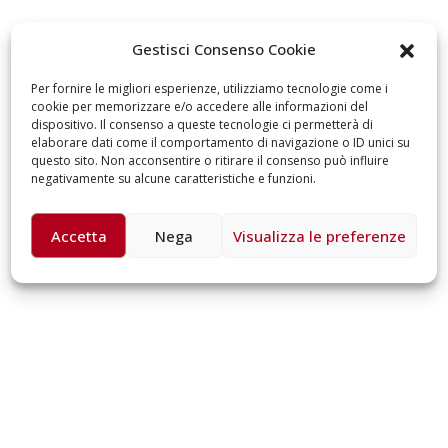
omiciliare
arzo 17, 2026
5 ottobre 2026 – “J
Gestisci Consenso Cookie
dintorni” per festeg
anni di Fondazion
Per fornire le migliori esperienze, utilizziamo tecnologie come i
Giugno 15, 2026
cookie per memorizzare e/o accedere alle informazioni del
dispositivo. Il consenso a queste tecnologie ci permetterà di
elaborare dati come il comportamento di navigazione o ID unici su
18 e 19 dicembre 20
questo sito. Non acconsentire o ritirare il consenso può influire
Doppio gospel bene
negativamente su alcune caratteristiche e funzioni.
sostenere Opera Ca
Ferrari
Giugno 15, 2026
Accetta
Nega
Visualizza le preferenze