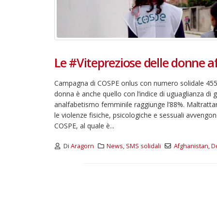
Le #Vitepreziose delle donne 
Campagna di COSPE onlus con numero solidale 45526
donna è anche quello con l’indice di uguaglianza di g
analfabetismo femminile raggiunge l’88%. Maltrattar
le violenze fisiche, psicologiche e sessuali avvengono
COSPE, al quale è...
Di
Aragorn
News
,
SMS solidali
Afghanistan
,
D