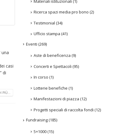
Materiali istituzionali
(1)
Ricerca spazi media pro bono
(2)
Testimonial
(34)
Ufficio stampa
(41)
Eventi
(269)
r una
Aste di beneficenza
(9)
ei casi
Concerti e Spettacoli
(95)
” di
In corso
(1)
Lotterie benefiche
(1)
 PIÙ...
Manifestazioni di piazza
(12)
Progetti speciali di raccolta fondi
(12)
Fundraising
(185)
5×1000
(15)