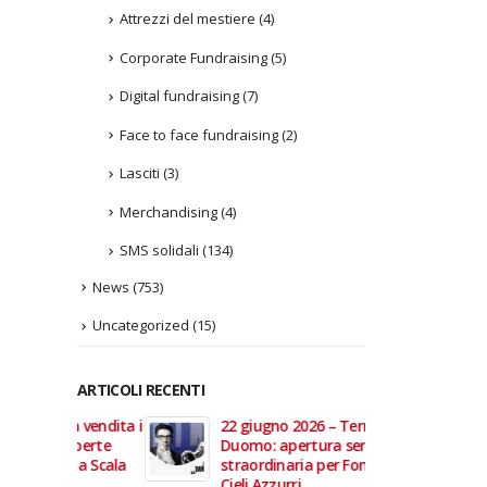
Attrezzi del mestiere
(4)
Corporate Fundraising
(5)
Digital fundraising
(7)
Face to face fundraising
(2)
Lasciti
(3)
Merchandising
(4)
SMS solidali
(134)
News
(753)
Uncategorized
(15)
ARTICOLI RECENTI
In vendita i
22 giugno 2026 – Terrazze del
Fino a
 Aperte
Duomo: apertura serale
Anzian
lla Scala
straordinaria per Fondazione
lanci
Cieli Azzurri
raffor