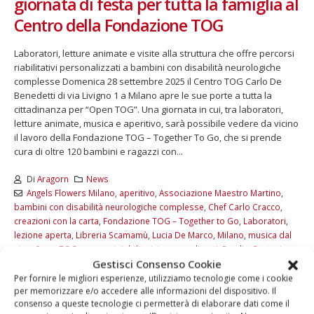
giornata di festa per tutta la famiglia al
Centro della Fondazione TOG
Laboratori, letture animate e visite alla struttura che offre percorsi
riabilitativi personalizzati a bambini con disabilità neurologiche
complesse Domenica 28 settembre 2025 il Centro TOG Carlo De
Benedetti di via Livigno 1 a Milano apre le sue porte a tutta la
cittadinanza per “Open TOG”. Una giornata in cui, tra laboratori,
letture animate, musica e aperitivo, sarà possibile vedere da vicino
il lavoro della Fondazione TOG – Together To Go, che si prende
cura di oltre 120 bambini e ragazzi con...
Di
Aragorn
News
Angels Flowers Milano
,
aperitivo
,
Associazione Maestro Martino
,
bambini con disabilità neurologiche complesse
,
Chef Carlo Cracco
,
creazioni con la carta
,
Fondazione TOG – Together to Go
,
Laboratori
,
lezione aperta
,
Libreria Scamamù
,
Lucia De Marco
,
Milano
,
musica dal
vivo
,
Open TOG
,
percorsi riabilitativi personalizzati
,
Petali e Fantasia
,
Gestisci Consenso Cookie
TOG Bistrot
,
Tune88Band
,
Visite guidate
,
workshop floreale
Per fornire le migliori esperienze, utilizziamo tecnologie come i cookie
LEGGI DI PIÙ...
per memorizzare e/o accedere alle informazioni del dispositivo. Il
consenso a queste tecnologie ci permetterà di elaborare dati come il