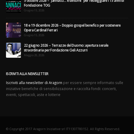
5 ottobre 2026 – “Jannacci… e dintorni” per festeggiare i 15 anni di
Fondazione TOG
Giugno 15, 2026
18 e 19 dicembre 2026 – Doppio gospel benefico per sostenere
Opera Cardinal Ferrari
Giugno 15, 2026
22 giugno 2026 – Terrazze del Duomo: apertura serale
straordinaria per Fondazione Cieli Azzurri
Maggio 28, 2026
ISCRIVITI ALLA NEWSLETTER
Iscriviti alla newsletter di Aragorn
per essere sempre informato sulle
iniziative benefiche di sensibilizzazione e raccolta fondi: concerti,
eventi, spettacoli, aste e lotterie
© Copyright 2017 Aragorn Iniziative srl IT11307780152. All Rights Reserved.