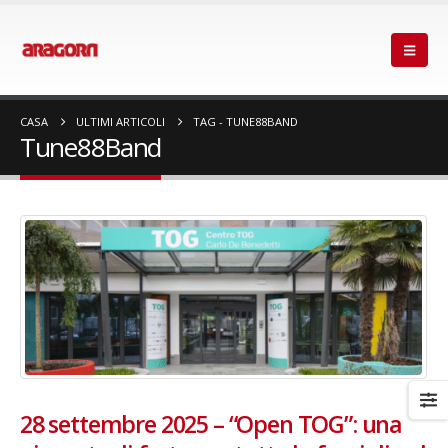
CASA
ULTIMI ARTICOLI
TAG -
TUNE88BAND
Tune88Band
28 settembre 2025 – “Open TOG”: una