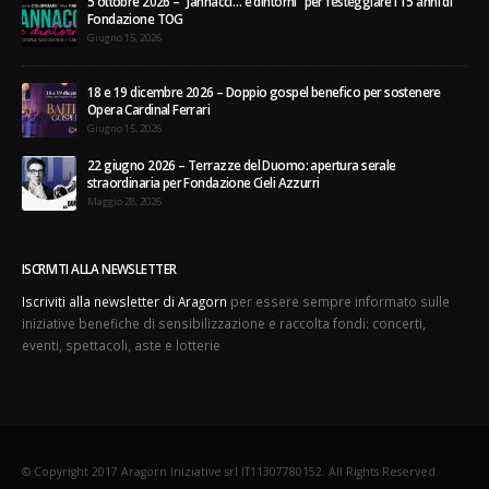
5 ottobre 2026 – “Jannacci… e dintorni” per festeggiare i 15 anni di
Fondazione TOG
Giugno 15, 2026
18 e 19 dicembre 2026 – Doppio gospel benefico per sostenere
Opera Cardinal Ferrari
Giugno 15, 2026
22 giugno 2026 – Terrazze del Duomo: apertura serale
straordinaria per Fondazione Cieli Azzurri
Maggio 28, 2026
ISCRIVITI ALLA NEWSLETTER
Iscriviti alla newsletter di Aragorn
per essere sempre informato sulle
iniziative benefiche di sensibilizzazione e raccolta fondi: concerti,
eventi, spettacoli, aste e lotterie
© Copyright 2017 Aragorn Iniziative srl IT11307780152. All Rights Reserved.