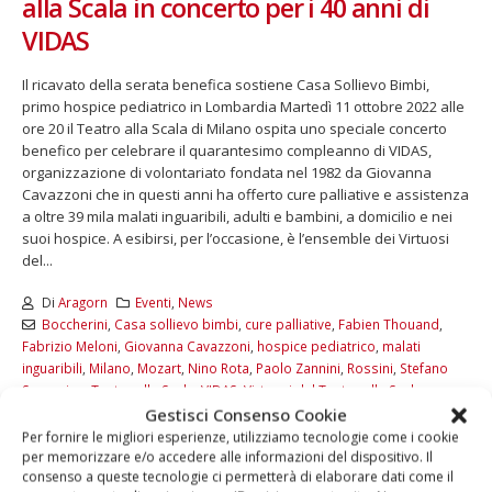
alla Scala in concerto per i 40 anni di
VIDAS
Il ricavato della serata benefica sostiene Casa Sollievo Bimbi,
primo hospice pediatrico in Lombardia Martedì 11 ottobre 2022 alle
ore 20 il Teatro alla Scala di Milano ospita uno speciale concerto
benefico per celebrare il quarantesimo compleanno di VIDAS,
organizzazione di volontariato fondata nel 1982 da Giovanna
Cavazzoni che in questi anni ha offerto cure palliative e assistenza
a oltre 39 mila malati inguaribili, adulti e bambini, a domicilio e nei
suoi hospice. A esibirsi, per l’occasione, è l’ensemble dei Virtuosi
del...
Di
Aragorn
Eventi
,
News
Boccherini
,
Casa sollievo bimbi
,
cure palliative
,
Fabien Thouand
,
Fabrizio Meloni
,
Giovanna Cavazzoni
,
hospice pediatrico
,
malati
inguaribili
,
Milano
,
Mozart
,
Nino Rota
,
Paolo Zannini
,
Rossini
,
Stefano
Squarzina
,
Teatro alla Scala
,
VIDAS
,
Virtuosi del Teatro alla Scala
Gestisci Consenso Cookie
Commenti disabilitati
Per fornire le migliori esperienze, utilizziamo tecnologie come i cookie
LEGGI DI PIÙ...
per memorizzare e/o accedere alle informazioni del dispositivo. Il
consenso a queste tecnologie ci permetterà di elaborare dati come il