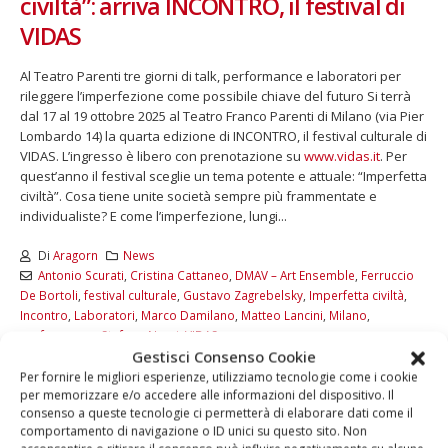
civiltà”: arriva INCONTRO, il festival di
VIDAS
Al Teatro Parenti tre giorni di talk, performance e laboratori per
rileggere l’imperfezione come possibile chiave del futuro Si terrà
dal 17 al 19 ottobre 2025 al Teatro Franco Parenti di Milano (via Pier
Lombardo 14) la quarta edizione di INCONTRO, il festival culturale di
VIDAS. L’ingresso è libero con prenotazione su
www.vidas.it
. Per
quest’anno il festival sceglie un tema potente e attuale: “Imperfetta
civiltà”. Cosa tiene unite società sempre più frammentate e
individualiste? E come l’imperfezione, lungi...
Di
Aragorn
News
Antonio Scurati
,
Cristina Cattaneo
,
DMAV – Art Ensemble
,
Ferruccio
De Bortoli
,
festival culturale
,
Gustavo Zagrebelsky
,
Imperfetta civiltà
,
Incontro
,
Laboratori
,
Marco Damilano
,
Matteo Lancini
,
Milano
,
performance
,
Stefano Nazzi
,
VIDAS
Gestisci Consenso Cookie
LEGGI DI PIÙ...
Per fornire le migliori esperienze, utilizziamo tecnologie come i cookie
per memorizzare e/o accedere alle informazioni del dispositivo. Il
consenso a queste tecnologie ci permetterà di elaborare dati come il
comportamento di navigazione o ID unici su questo sito. Non