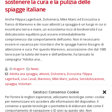
sostenere la cura e la pulizia delle
spiagge italiane
Anche Filippa Lagerback, Dolcenera, Mike Maric ed Ecocucina a
fianco di Marevivo e dei suoi attivisti La spiaggia è un luogo in cui si
incontrano terra e mare, un ecosistema ricco di biodiversità il cui
delicatissimo equilibrio può essere irrimediabilmente
compromesso dai comportamenti dell’uomo. Non è necessario
essere in vacanza per ricordarci che le spiagge hanno bisogno di
attenzione e cura. Per questo Marevivo, associazione che dal 1985
lavora per la tutela del mare e dell’ambiente, ha lanciato la
campagna “Adotta una...
Di
Aragorn
News
Adotta una spiaggia
,
attivisti
,
Dolcenera
,
Ecocucina
,
Filippa
Lagerback
,
Lisa Casali
,
Marevivo
,
Mike Maric
,
pulizia
,
Sensibilizzazione
,
spiaggia
,
Volontari
Commenti disabilitati
Gestisci Consenso Cookie
Per fornire le migliori esperienze, utilizziamo tecnologie come i cookie
LEGGI DI PIÙ...
per memorizzare e/o accedere alle informazioni del dispositivo. Il
consenso a queste tecnologie ci permetterà di elaborare dati come il
comportamento di navigazione o ID unici su questo sito. Non