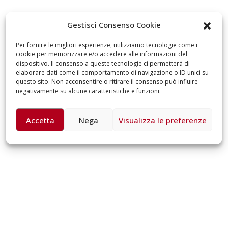
omiciliare
arzo 17, 2026
5 ottobre 2026 – “J
Gestisci Consenso Cookie
dintorni” per festeg
anni di Fondazion
Per fornire le migliori esperienze, utilizziamo tecnologie come i
Giugno 15, 2026
cookie per memorizzare e/o accedere alle informazioni del
dispositivo. Il consenso a queste tecnologie ci permetterà di
elaborare dati come il comportamento di navigazione o ID unici su
18 e 19 dicembre 20
questo sito. Non acconsentire o ritirare il consenso può influire
Doppio gospel bene
negativamente su alcune caratteristiche e funzioni.
sostenere Opera Ca
Ferrari
Giugno 15, 2026
Accetta
Nega
Visualizza le preferenze