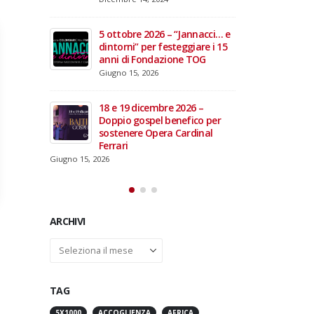
domiciliare
Maggio 28, 2026
Marzo 17, 2026
annacci… e
giare i 15
3 giugno 2026 – Al Teatro
e TOG
Fraschini di Pavia il concerto
inaugurale di UniON –
Orchestra Nazionale
Universitaria
26 –
Maggio 13, 2026
fico per
rdinal
Un evento di Natale per
Aragorn
Aprile 1, 2026
ARCHIVI
Archivi
TAG