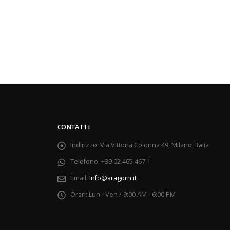
CONTATTI
Indirizzo:
Via Vittoria Colonna 49, Milano, Italia
Telefono:
+39 02 465 467 1
Email:
Info@aragorn.it
Orari:
Lun - Ven / 9:00 AM - 6:00 PM