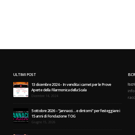
ULTIMI POST
ISC
Iscr
13 dicembre 2024 – In vendita i carnet per le Prove
Aperte della Filarmonica della Scala
info
Dicembre 14, 2024
racc
5 ottobre 2026 – “Jannacci… e dintorni” per festeggiare i
15 anni di Fondazione TOG
Giugno 15, 2026