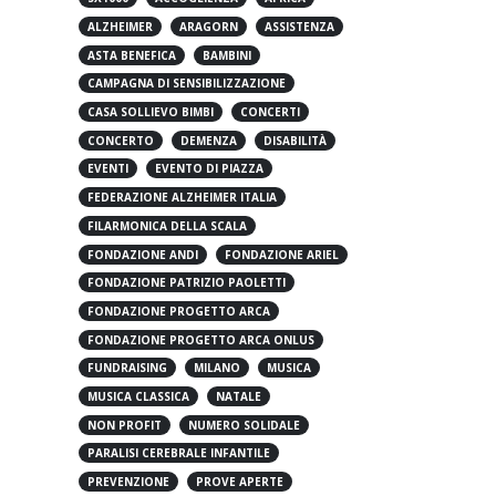
5X1000
ACCOGLIENZA
AFRICA
ALZHEIMER
ARAGORN
ASSISTENZA
ASTA BENEFICA
BAMBINI
CAMPAGNA DI SENSIBILIZZAZIONE
CASA SOLLIEVO BIMBI
CONCERTI
CONCERTO
DEMENZA
DISABILITÀ
EVENTI
EVENTO DI PIAZZA
FEDERAZIONE ALZHEIMER ITALIA
FILARMONICA DELLA SCALA
FONDAZIONE ANDI
FONDAZIONE ARIEL
FONDAZIONE PATRIZIO PAOLETTI
FONDAZIONE PROGETTO ARCA
FONDAZIONE PROGETTO ARCA ONLUS
FUNDRAISING
MILANO
MUSICA
MUSICA CLASSICA
NATALE
NON PROFIT
NUMERO SOLIDALE
PARALISI CEREBRALE INFANTILE