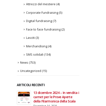
Attrezzi del mestiere
(4)
Corporate Fundraising
(5)
Digital fundraising
(7)
Face to face fundraising
(2)
Lasciti
(3)
Merchandising
(4)
SMS solidali
(134)
News
(753)
Uncategorized
(15)
ARTICOLI RECENTI
In vendita i
22 giugno 2026 – Terrazze del
Fino a
 Aperte
Duomo: apertura serale
Anzian
lla Scala
straordinaria per Fondazione
lanci
Cieli Azzurri
raffor