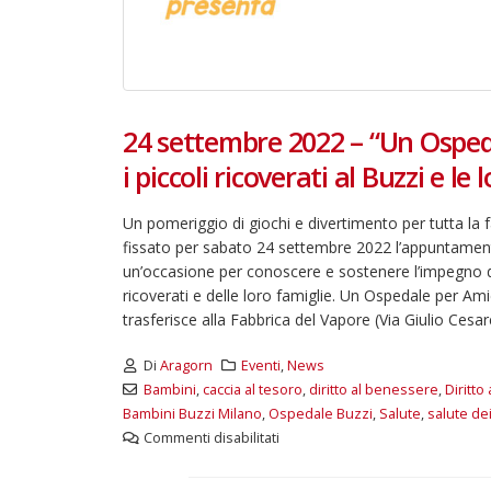
24 settembre 2022 – “Un Osped
i piccoli ricoverati al Buzzi e le 
Un pomeriggio di giochi e divertimento per tutta l
fissato per sabato 24 settembre 2022 l’appuntamento
un’occasione per conoscere e sostenere l’impegno d
ricoverati e delle loro famiglie. Un Ospedale per Am
trasferisce alla Fabbrica del Vapore (Via Giulio Cesare
Di
Aragorn
Eventi
,
News
Bambini
,
caccia al tesoro
,
diritto al benessere
,
Diritto 
Bambini Buzzi Milano
,
Ospedale Buzzi
,
Salute
,
salute de
Commenti disabilitati