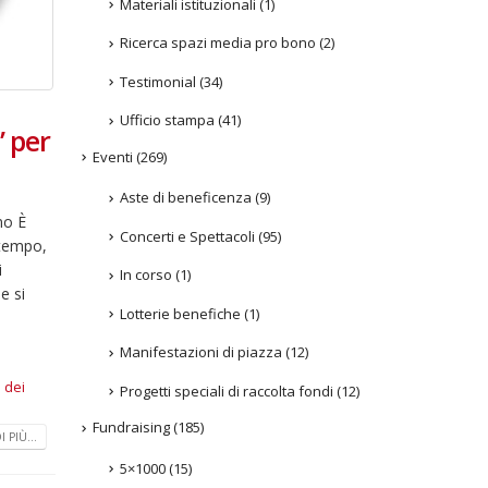
Materiali istituzionali
(1)
Ricerca spazi media pro bono
(2)
Testimonial
(34)
Ufficio stampa
(41)
 per
Eventi
(269)
Aste di beneficenza
(9)
no È
Concerti e Spettacoli
(95)
 tempo,
i
In corso
(1)
e si
Lotterie benefiche
(1)
Manifestazioni di piazza
(12)
 dei
Progetti speciali di raccolta fondi
(12)
Fundraising
(185)
 PIÙ...
5×1000
(15)