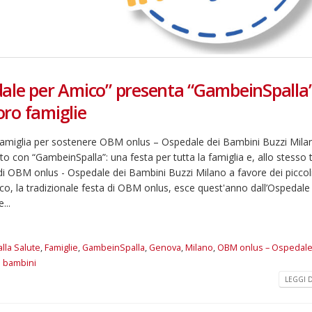
ale per Amico” presenta “GambeinSpalla”
loro famiglie
a famiglia per sostenere OBM onlus – Ospedale dei Bambini Buzzi Mila
 con “GambeinSpalla”: una festa per tutta la famiglia e, allo stesso
i OBM onlus - Ospedale dei Bambini Buzzi Milano a favore dei piccol
ico, la tradizionale festa di OBM onlus, esce quest'anno dall’Ospedale 
...
alla Salute
,
Famiglie
,
GambeinSpalla
,
Genova
,
Milano
,
OBM onlus – Ospedale
i bambini
LEGGI DI