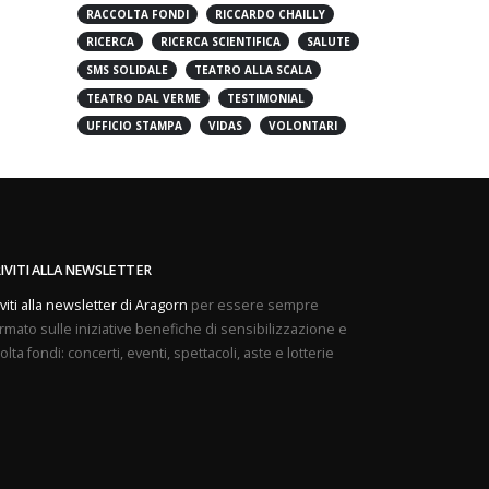
PREVENZIONE
PROVE APERTE
RACCOLTA FONDI
RICCARDO CHAILLY
RICERCA
RICERCA SCIENTIFICA
SALUTE
SMS SOLIDALE
TEATRO ALLA SCALA
TEATRO DAL VERME
TESTIMONIAL
UFFICIO STAMPA
VIDAS
VOLONTARI
RIVITI ALLA NEWSLETTER
iviti alla newsletter di Aragorn
per essere sempre
rmato sulle iniziative benefiche di sensibilizzazione e
olta fondi: concerti, eventi, spettacoli, aste e lotterie