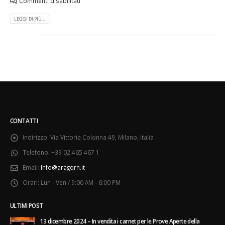
Commenti disabilitati
LEGGI DI PIÙ...
CONTATTI
Indirizzo:
Via Vittoria Colonna 49, Milano, Italia
Telefono:
+39 02 465 467 1
Email:
Info@aragorn.it
Orari:
Lun - Ven / 9:00 AM - 6:00 PM
ULTIMI POST
13 dicembre 2024 – In vendita i carnet per le Prove Aperte della