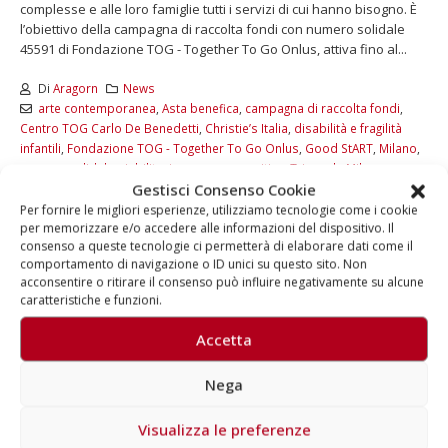
complesse e alle loro famiglie tutti i servizi di cui hanno bisogno. È
l’obiettivo della campagna di raccolta fondi con numero solidale
45591 di Fondazione TOG - Together To Go Onlus, attiva fino al...
Di
Aragorn
News
arte contemporanea
,
Asta benefica
,
campagna di raccolta fondi
,
Centro TOG Carlo De Benedetti
,
Christie’s Italia
,
disabilità e fragilità
infantili
,
Fondazione TOG - Together To Go Onlus
,
Good StART
,
Milano
,
numero solidale
,
riabilitazione neuro cognitiva
,
Triennale Milano
Gestisci Consenso Cookie
Commenti disabilitati
Per fornire le migliori esperienze, utilizziamo tecnologie come i cookie
LEGGI DI PIÙ...
per memorizzare e/o accedere alle informazioni del dispositivo. Il
consenso a queste tecnologie ci permetterà di elaborare dati come il
comportamento di navigazione o ID unici su questo sito. Non
acconsentire o ritirare il consenso può influire negativamente su alcune
caratteristiche e funzioni.
Accetta
Nega
Visualizza le preferenze