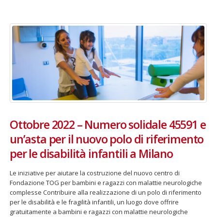
Fino al 29 marzo 2026 – Anziani
13 dicembre 2024 – In vendit
malati e fragili, VIDAS lancia
carnet per le Prove Aperte
una campagna per rafforzare
della Filarmonica della Sca
l’assistenza domiciliare
Dicembre 14, 2024
 17, 2026
5 ottobre 2026 – “Jannacci… 
dintorni” per festeggiare i 1
Ottobre 2022 – Numero solidale 45591 e
anni di Fondazione TOG
un’asta per il nuovo polo di riferimento
Giugno 15, 2026
per le disabilità infantili a Milano
18 e 19 dicembre 2026 – Dop
gospel benefico per sosten
Le iniziative per aiutare la costruzione del nuovo centro di
Opera Cardinal Ferrari
Fondazione TOG per bambini e ragazzi con malattie neurologiche
Giugno 15, 2026
complesse Contribuire alla realizzazione di un polo di riferimento
per le disabilità e le fragilità infantili, un luogo dove offrire
gratuitamente a bambini e ragazzi con malattie neurologiche