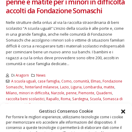
penne e matite per i minori in difficoltà
accolti da Fondazione Somaschi
Nelle strutture della onlus al via la raccolta straordinaria di beni
scolastici “A scuola uguali” L’inizio della scuola è alle porte e, come
in una grande famiglia, anche nelle comunità di Fondazione
Somaschi che accolgono i minori soli o vittime di situazioni familiari
difficili è corsa a recuperare tutti i materiali scolastici indispensabili
per cominciare bene un nuovo anno sui banchi. I bambini e i
ragazzi a cui la onlus deve provvedere sono oltre 200, accolti in
comunità e case famiglia dedicate...
Di
Aragorn
News
A scuola uguali
,
case famiglia
,
Como
,
comunità
,
Elmas
,
Fondazione
Somaschi;
,
hinterland milanese
,
Lazio
,
Liguria
,
Lombardia
,
matite
,
Milano
,
minori in difficolta
,
Narzole
,
penne
,
Piemonte
,
Quaderni
,
raccolta beni scolastici
,
Rapallo
,
Roma
,
Sardegna
,
Scuola
,
Somasca di
Vercurago
,
Vallecrosia
Gestisci Consenso Cookie
Commenti disabilitati
Per fornire le migliori esperienze, utilizziamo tecnologie come i cookie
LEGGI DI PIÙ...
per memorizzare e/o accedere alle informazioni del dispositivo. Il
consenso a queste tecnologie ci permetterà di elaborare dati come il