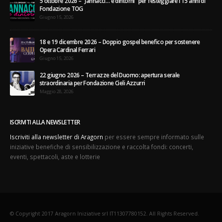
5 ottobre 2026 – “Jannacci… e dintorni” per festeggiare i 15 anni di
Fondazione TOG
Giugno 15, 2026
18 e 19 dicembre 2026 – Doppio gospel benefico per sostenere
Opera Cardinal Ferrari
Giugno 15, 2026
22 giugno 2026 – Terrazze del Duomo: apertura serale
straordinaria per Fondazione Cieli Azzurri
Maggio 28, 2026
ISCRIVITI ALLA NEWSLETTER
Iscriviti alla newsletter di Aragorn
per essere sempre informato sulle
iniziative benefiche di sensibilizzazione e raccolta fondi: concerti,
eventi, spettacoli, aste e lotterie
© Copyright 2017 Aragorn Iniziative srl IT11307780152. All Rights Reserved.