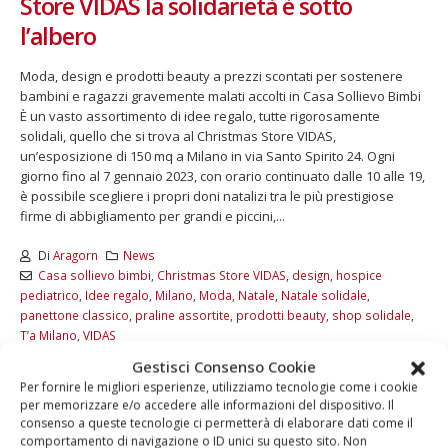
Store VIDAS la solidarietà è sotto
l’albero
Moda, design e prodotti beauty a prezzi scontati per sostenere
bambini e ragazzi gravemente malati accolti in Casa Sollievo Bimbi
È un vasto assortimento di idee regalo, tutte rigorosamente
solidali, quello che si trova al Christmas Store VIDAS,
un’esposizione di 150 mq a Milano in via Santo Spirito 24. Ogni
giorno fino al 7 gennaio 2023, con orario continuato dalle 10 alle 19,
è possibile scegliere i propri doni natalizi tra le più prestigiose
firme di abbigliamento per grandi e piccini,...
Di
Aragorn
News
Casa sollievo bimbi
,
Christmas Store VIDAS
,
design
,
hospice
pediatrico
,
Idee regalo
,
Milano
,
Moda
,
Natale
,
Natale solidale
,
panettone classico
,
praline assortite
,
prodotti beauty
,
shop solidale
,
T’a Milano
,
VIDAS
Commenti disabilitati
Gestisci Consenso Cookie
Per fornire le migliori esperienze, utilizziamo tecnologie come i cookie
LEGGI DI PIÙ...
per memorizzare e/o accedere alle informazioni del dispositivo. Il
consenso a queste tecnologie ci permetterà di elaborare dati come il
comportamento di navigazione o ID unici su questo sito. Non