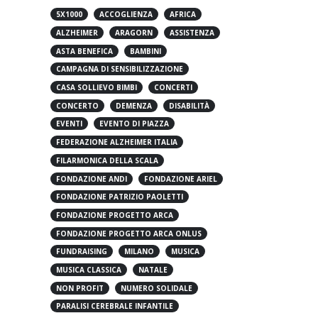
5X1000
ACCOGLIENZA
AFRICA
ALZHEIMER
ARAGORN
ASSISTENZA
ASTA BENEFICA
BAMBINI
CAMPAGNA DI SENSIBILIZZAZIONE
CASA SOLLIEVO BIMBI
CONCERTI
CONCERTO
DEMENZA
DISABILITÀ
EVENTI
EVENTO DI PIAZZA
FEDERAZIONE ALZHEIMER ITALIA
FILARMONICA DELLA SCALA
FONDAZIONE ANDI
FONDAZIONE ARIEL
FONDAZIONE PATRIZIO PAOLETTI
FONDAZIONE PROGETTO ARCA
FONDAZIONE PROGETTO ARCA ONLUS
FUNDRAISING
MILANO
MUSICA
MUSICA CLASSICA
NATALE
NON PROFIT
NUMERO SOLIDALE
PARALISI CEREBRALE INFANTILE