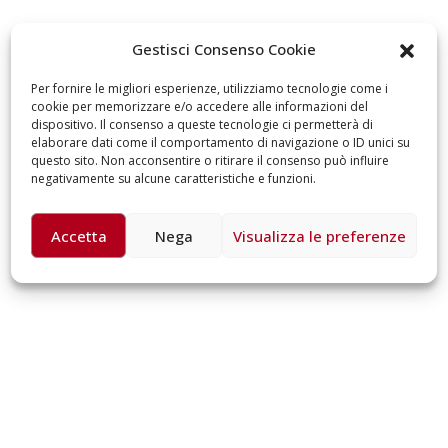
omiciliare
arzo 17, 2026
5 ottobre 2026 – “J
Gestisci Consenso Cookie
dintorni” per festeg
anni di Fondazion
Per fornire le migliori esperienze, utilizziamo tecnologie come i
Giugno 15, 2026
cookie per memorizzare e/o accedere alle informazioni del
dispositivo. Il consenso a queste tecnologie ci permetterà di
elaborare dati come il comportamento di navigazione o ID unici su
18 e 19 dicembre 20
questo sito. Non acconsentire o ritirare il consenso può influire
Doppio gospel bene
negativamente su alcune caratteristiche e funzioni.
sostenere Opera Ca
Ferrari
Giugno 15, 2026
Accetta
Nega
Visualizza le preferenze