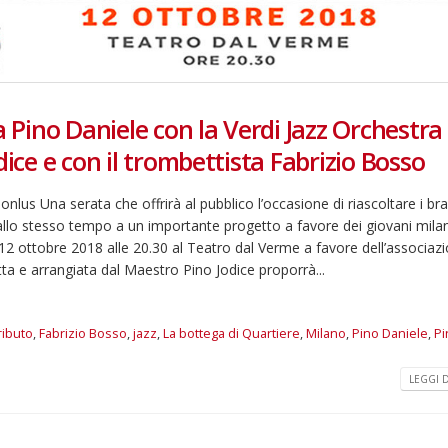
a Pino Daniele con la Verdi Jazz Orchestra
dice e con il trombettista Fabrizio Bosso
lus Una serata che offrirà al pubblico l’occasione di riascoltare i bra
 allo stesso tempo a un importante progetto a favore dei giovani milane
 12 ottobre 2018 alle 20.30 al Teatro dal Verme a favore dell’associaz
tta e arrangiata dal Maestro Pino Jodice proporrà...
ributo
,
Fabrizio Bosso
,
jazz
,
La bottega di Quartiere
,
Milano
,
Pino Daniele
,
Pi
LEGGI DI