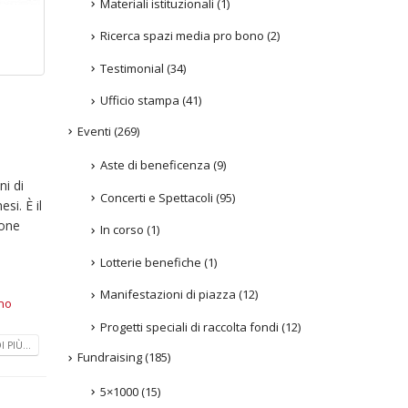
Materiali istituzionali
(1)
Ricerca spazi media pro bono
(2)
Testimonial
(34)
Ufficio stampa
(41)
Eventi
(269)
Aste di beneficenza
(9)
ni di
Concerti e Spettacoli
(95)
si. È il
ione
In corso
(1)
Lotterie benefiche
(1)
Manifestazioni di piazza
(12)
no
Progetti speciali di raccolta fondi
(12)
 PIÙ...
Fundraising
(185)
5×1000
(15)