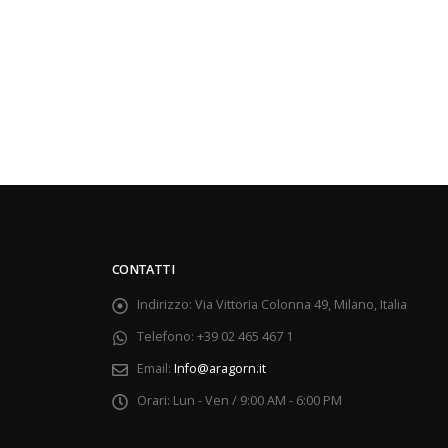
CONTATTI
Indirizzo:
Via Vittoria Colonna 49, Milano, Italia
Telefono:
+39 02 465 467 1
Email:
Info@aragorn.it
Orari:
Lun - Ven / 9:00 AM - 6:00 PM