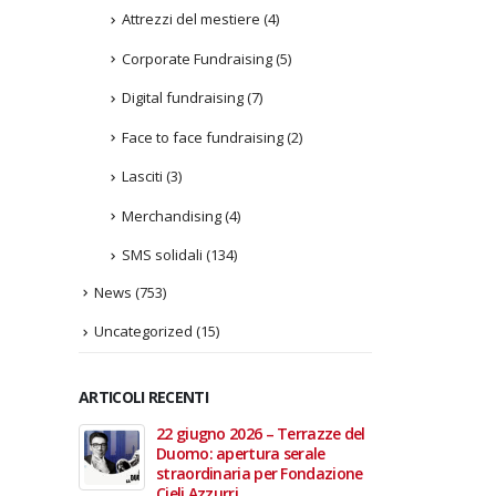
Attrezzi del mestiere
(4)
Corporate Fundraising
(5)
Digital fundraising
(7)
Face to face fundraising
(2)
Lasciti
(3)
Merchandising
(4)
SMS solidali
(134)
News
(753)
Uncategorized
(15)
ARTICOLI RECENTI
In vendita i
22 giugno 2026 – Terrazze del
Fino a
 Aperte
Duomo: apertura serale
Anzian
lla Scala
straordinaria per Fondazione
lanci
Cieli Azzurri
raffor