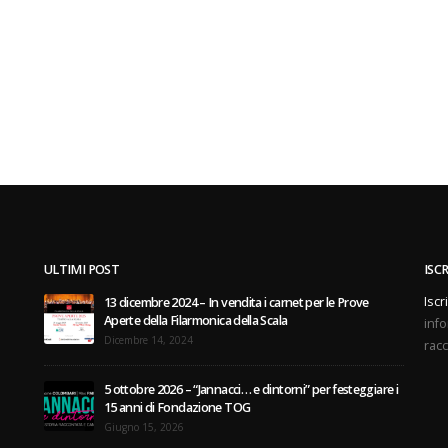
ULTIMI POST
ISC
Iscr
13 dicembre 2024 – In vendita i carnet per le Prove
Aperte della Filarmonica della Scala
info
Dicembre 14, 2024
racc
5 ottobre 2026 – “Jannacci… e dintorni” per festeggiare i
15 anni di Fondazione TOG
Giugno 15, 2026