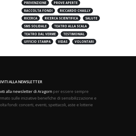
PREVENZIONE
PROVE APERTE
RACCOLTA FONDI
RICCARDO CHAILLY
RICERCA
RICERCA SCIENTIFICA
SALUTE
SMS SOLIDALE
TEATRO ALLA SCALA
TEATRO DAL VERME
TESTIMONIAL
UFFICIO STAMPA
VIDAS
VOLONTARI
RIVITI ALLA NEWSLETTER
iviti alla newsletter di Aragorn
per essere sempre
rmato sulle iniziative benefiche di sensibilizzazione e
olta fondi: concerti, eventi, spettacoli, aste e lotterie