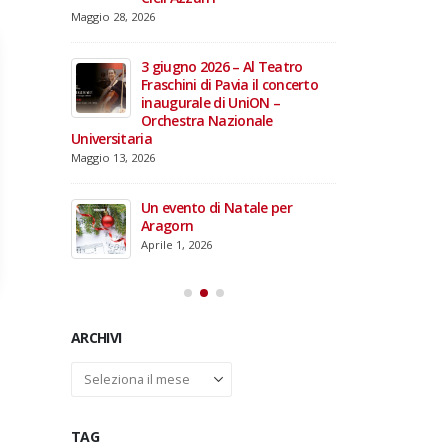
domiciliare
Maggio 28, 2026
Marzo 17, 2026
annacci… e
giare i 15
3 giugno 2026 – Al Teatro
e TOG
Fraschini di Pavia il concerto
inaugurale di UniON –
Orchestra Nazionale
Universitaria
26 –
Maggio 13, 2026
fico per
rdinal
Un evento di Natale per
Aragorn
Aprile 1, 2026
ARCHIVI
Archivi
TAG