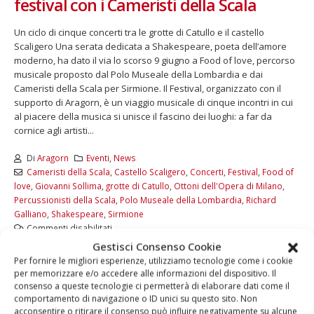
festival con i Cameristi della Scala
Un ciclo di cinque concerti tra le grotte di Catullo e il castello
Scaligero Una serata dedicata a Shakespeare, poeta dell’amore
moderno, ha dato il via lo scorso 9 giugno a Food of love, percorso
musicale proposto dal Polo Museale della Lombardia e dai
Cameristi della Scala per Sirmione. Il Festival, organizzato con il
supporto di Aragorn, è un viaggio musicale di cinque incontri in cui
al piacere della musica si unisce il fascino dei luoghi: a far da
cornice agli artisti...
Di
Aragorn
Eventi
,
News
Cameristi della Scala
,
Castello Scaligero
,
Concerti
,
Festival
,
Food of
love
,
Giovanni Sollima
,
grotte di Catullo
,
Ottoni dell'Opera di Milano
,
Percussionisti della Scala
,
Polo Museale della Lombardia
,
Richard
Galliano
,
Shakespeare
,
Sirmione
Commenti disabilitati
Gestisci Consenso Cookie
LEGGI DI PIÙ...
Per fornire le migliori esperienze, utilizziamo tecnologie come i cookie
per memorizzare e/o accedere alle informazioni del dispositivo. Il
consenso a queste tecnologie ci permetterà di elaborare dati come il
comportamento di navigazione o ID unici su questo sito. Non
acconsentire o ritirare il consenso può influire negativamente su alcune