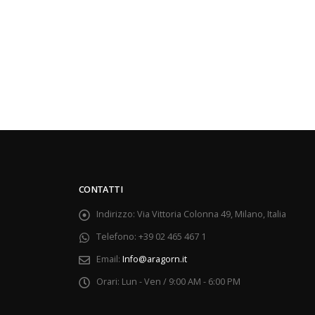
CONTATTI
Indirizzo:
Via Vittoria Colonna 49, Milano, Italia
Telefono:
+39 02 465 467 1
Email:
Info@aragorn.it
Orari:
Lun - Ven / 9:00 AM - 6:00 PM