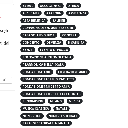
5X1000
ACCOGLIENZA
AFRICA
ALZHEIMER
ARAGORN
ASSISTENZA
ASTA BENEFICA
BAMBINI
CAMPAGNA DI SENSIBILIZZAZIONE
i gli
CASA SOLLIEVO BIMBI
CONCERTI
a
ti dal
CONCERTO
DEMENZA
DISABILITÀ
EVENTI
EVENTO DI PIAZZA
FEDERAZIONE ALZHEIMER ITALIA
FILARMONICA DELLA SCALA
FONDAZIONE ANDI
FONDAZIONE ARIEL
FONDAZIONE PATRIZIO PAOLETTI
 PIÙ...
FONDAZIONE PROGETTO ARCA
FONDAZIONE PROGETTO ARCA ONLUS
FUNDRAISING
MILANO
MUSICA
MUSICA CLASSICA
NATALE
NON PROFIT
NUMERO SOLIDALE
PARALISI CEREBRALE INFANTILE