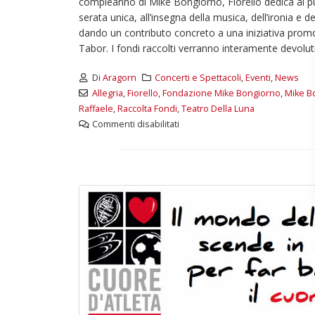
compleanno di Mike Bongiorno, Fiorello dedica al pu
d
Maggio 28, 2026
serata unica, all’insegna della musica, dell’ironia e d
M
dando un contributo concreto a una iniziativa pro
3 giugno 2026 – Al Teatro
Tabor. I fondi raccolti verranno interamente devoluti.
Fraschini di Pavia il concerto
inaugurale di UniON –
Di
Aragorn
Concerti e Spettacoli
,
Eventi
,
News
Orchestra Nazionale
Allegria
,
Fiorello
,
Fondazione Mike Bongiorno
,
Mike B
Universitaria
Raffaele
,
Raccolta Fondi
,
Teatro Della Luna
Maggio 13, 2026
Commenti disabilitati
Un evento di Natale per
Aragorn
Aprile 1, 2026