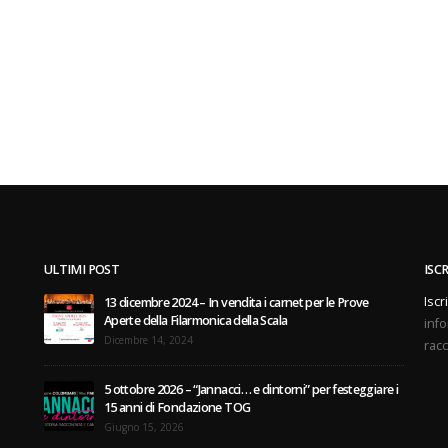
ULTIMI POST
ISC
Iscr
13 dicembre 2024 – In vendita i carnet per le Prove
Aperte della Filarmonica della Scala
info
Dicembre 14, 2024
racc
5 ottobre 2026 – “Jannacci… e dintorni” per festeggiare i
15 anni di Fondazione TOG
Giugno 15, 2026