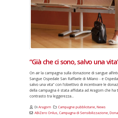
“Già che ci sono, salvo una vita
On air la campagna sulla donazione di sangue all’in
Sangue Ospedale San Raffaele di Milano - e Ospedal
salvo una vita” con l’obiettivo di incentivare le donaz
della campagna è stata affidata ad Aragorn che ha t
contrasto tra leggerezza...
Di
Aragorn
Campagne pubblicitarie
,
News
ABiZero Onlus
,
Campagna di Sensibilizzazione
,
Donaz