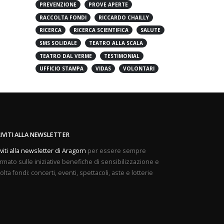
PREVENZIONE
PROVE APERTE
RACCOLTA FONDI
RICCARDO CHAILLY
RICERCA
RICERCA SCIENTIFICA
SALUTE
SMS SOLIDALE
TEATRO ALLA SCALA
TEATRO DAL VERME
TESTIMONIAL
UFFICIO STAMPA
VIDAS
VOLONTARI
RIVITI ALLA NEWSLETTER
iviti alla newsletter di Aragorn
per essere sempre
rmato sulle iniziative benefiche di sensibilizzazione e
olta fondi: concerti, eventi, spettacoli, aste e lotterie