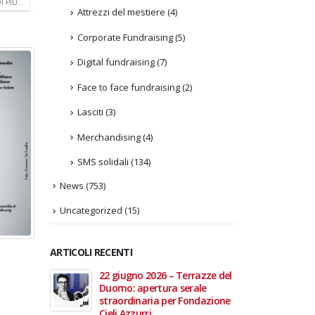
 PIÙ...
Attrezzi del mestiere
(4)
Corporate Fundraising
(5)
Digital fundraising
(7)
Face to face fundraising
(2)
Lasciti
(3)
Merchandising
(4)
SMS solidali
(134)
News
(753)
Uncategorized
(15)
ARTICOLI RECENTI
In vendita i
22 giugno 2026 – Terrazze del
Fino a
 Aperte
Duomo: apertura serale
Anzian
lla Scala
straordinaria per Fondazione
lanci
Cieli Azzurri
raffor