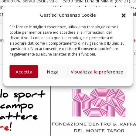
bblico una serata esclusiva al Teatro della Luna di Milano (ore 21). 
omiciliare
ell’improvvisazione in puro stile Fiorello, che ha voluto ricordare il su
arzo 17, 2026
mossa dalla Fondazione Bongiorno e dalla Fondazione San Raffaele de
5 ottobre 2026 – “J
Gestisci Consenso Cookie
dintorni” per festeg
..
anni di Fondazion
Per fornire le migliori esperienze, utilizziamo tecnologie come i
Giugno 15, 2026
cookie per memorizzare e/o accedere alle informazioni del
dispositivo. Il consenso a queste tecnologie ci permetterà di
ongiorno
,
Milano
,
Nuovo Centro di Oncoematologia Pediatrica
,
Ospedale Sa
elaborare dati come il comportamento di navigazione o ID unici su
18 e 19 dicembre 20
questo sito. Non acconsentire o ritirare il consenso può influire
Doppio gospel bene
LEGGI DI
negativamente su alcune caratteristiche e funzioni.
sostenere Opera Ca
Ferrari
Giugno 15, 2026
Accetta
Nega
Visualizza le preferenze