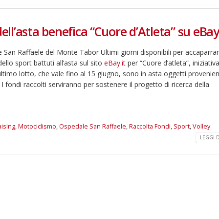
dell’asta benefica “Cuore d’Atleta” su eBay
an Raffaele del Monte Tabor Ultimi giorni disponibili per accaparrars
ello sport battuti all’asta sul sito
eBay.it
per “Cuore d’atleta”, iniziativ
ultimo lotto, che vale fino al 15 giugno, sono in asta oggetti provenien
 fondi raccolti serviranno per sostenere il progetto di ricerca della
ising
,
Motociclismo
,
Ospedale San Raffaele
,
Raccolta Fondi
,
Sport
,
Volley
LEGGI DI