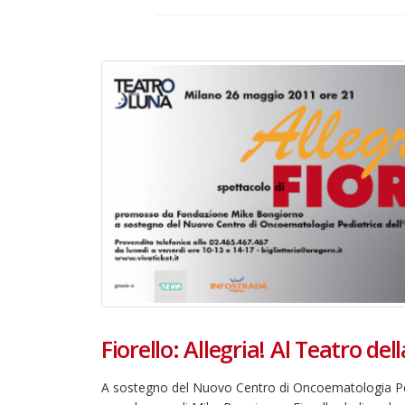
Fiorello: Allegria! Al Teatro de
22 giugno 2026 – Terrazze del
Duomo: apertura serale
straordinaria per Fondazione
A sostegno del Nuovo Centro di Oncoematologia Pedr
Cieli Azzurri