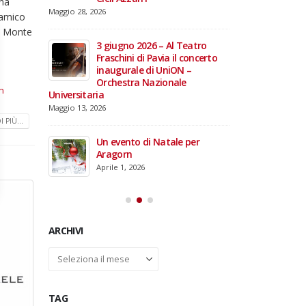
Una
domiciliare
Maggio 28, 2026
o amico
Marzo 17, 2026
l Monte
annacci… e
giare i 15
3 giugno 2026 – Al Teatro
e TOG
Fraschini di Pavia il concerto
inaugurale di UniON –
Orchestra Nazionale
n
Universitaria
26 –
Maggio 13, 2026
fico per
 PIÙ...
rdinal
Un evento di Natale per
Aragorn
Aprile 1, 2026
ARCHIVI
Archivi
TAG