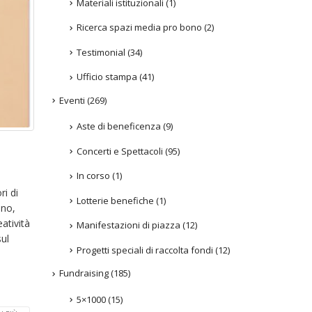
Materiali istituzionali
(1)
Ricerca spazi media pro bono
(2)
Testimonial
(34)
Ufficio stampa
(41)
Eventi
(269)
Aste di beneficenza
(9)
Concerti e Spettacoli
(95)
In corso
(1)
i di
Lotterie benefiche
(1)
ono,
eatività
Manifestazioni di piazza
(12)
ul
Progetti speciali di raccolta fondi
(12)
Fundraising
(185)
5×1000
(15)