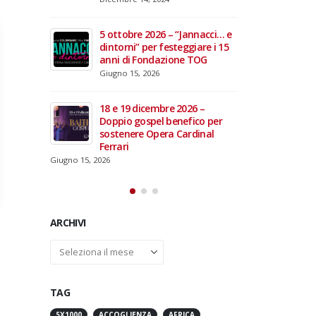
domiciliare
Maggio 28, 2026
Marzo 17, 2026
annacci… e
giare i 15
3 giugno 2026 – Al Teatro
e TOG
Fraschini di Pavia il concerto
inaugurale di UniON –
Orchestra Nazionale
Universitaria
26 –
Maggio 13, 2026
fico per
rdinal
Un evento di Natale per
Aragorn
Aprile 1, 2026
ARCHIVI
Archivi
TAG