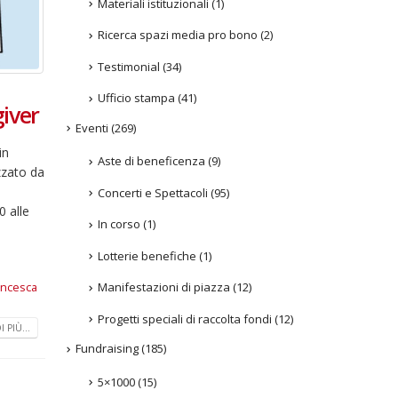
Materiali istituzionali
(1)
Ricerca spazi media pro bono
(2)
Testimonial
(34)
Ufficio stampa
(41)
giver
Eventi
(269)
in
Aste di beneficenza
(9)
zzato da
Concerti e Spettacoli
(95)
0 alle
In corso
(1)
Lotterie benefiche
(1)
Manifestazioni di piazza
(12)
ancesca
Progetti speciali di raccolta fondi
(12)
 PIÙ...
Fundraising
(185)
5×1000
(15)