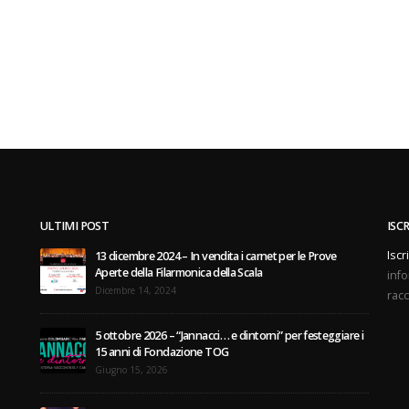
ULTIMI POST
ISC
Iscr
13 dicembre 2024 – In vendita i carnet per le Prove
Aperte della Filarmonica della Scala
info
Dicembre 14, 2024
racc
5 ottobre 2026 – “Jannacci… e dintorni” per festeggiare i
15 anni di Fondazione TOG
Giugno 15, 2026