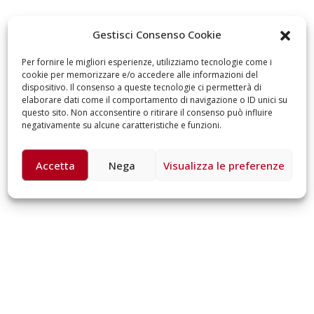
omiciliare
arzo 17, 2026
5 ottobre 2026 – “J
Gestisci Consenso Cookie
dintorni” per festeg
anni di Fondazion
Per fornire le migliori esperienze, utilizziamo tecnologie come i
Giugno 15, 2026
cookie per memorizzare e/o accedere alle informazioni del
dispositivo. Il consenso a queste tecnologie ci permetterà di
elaborare dati come il comportamento di navigazione o ID unici su
18 e 19 dicembre 20
questo sito. Non acconsentire o ritirare il consenso può influire
Doppio gospel bene
negativamente su alcune caratteristiche e funzioni.
sostenere Opera Ca
Ferrari
Giugno 15, 2026
Accetta
Nega
Visualizza le preferenze