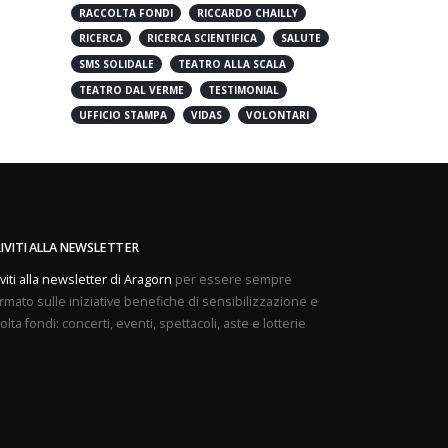
PREVENZIONE
PROVE APERTE
RACCOLTA FONDI
RICCARDO CHAILLY
RICERCA
RICERCA SCIENTIFICA
SALUTE
SMS SOLIDALE
TEATRO ALLA SCALA
TEATRO DAL VERME
TESTIMONIAL
UFFICIO STAMPA
VIDAS
VOLONTARI
RIVITI ALLA NEWSLETTER
iviti alla newsletter di Aragorn
per essere sempre
rmato sulle iniziative benefiche di sensibilizzazione e
olta fondi: concerti, eventi, spettacoli, aste e lotterie