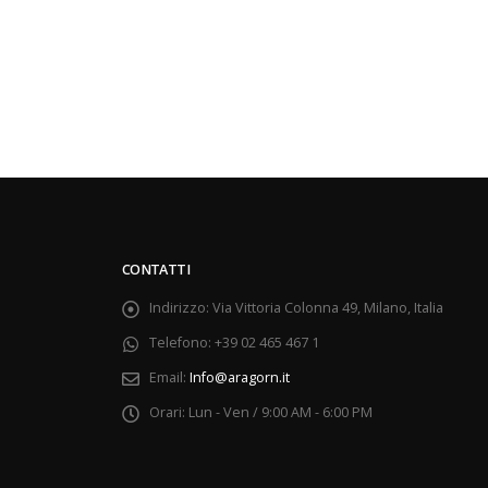
CONTATTI
Indirizzo:
Via Vittoria Colonna 49, Milano, Italia
Telefono:
+39 02 465 467 1
Email:
Info@aragorn.it
Orari:
Lun - Ven / 9:00 AM - 6:00 PM