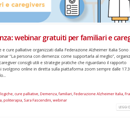
za: webinar gratuiti per familiari e care
e cure palliative organizzati dalla Federazione Alzheimer Italia Sono 
ebinar “La persona con demenza: come supportarla al meglio”, organi
caregiver consigli utili e strategie pratiche che riguardano il rapporto
 svolgono online in diretta sulla piattaforma zoom sempre dalle 17.3
o...
logiche
,
cure palliative
,
Demenza
,
familiari
,
Federazione Alzheimer Italia
,
Fr
a
,
politerapia
,
Sara Fascendini
,
webinar
LEGGI DI