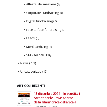
Attrezzi del mestiere
(4)
Corporate Fundraising
(5)
Digital fundraising
(7)
Face to face fundraising
(2)
Lasciti
(3)
Merchandising
(4)
SMS solidali
(134)
News
(753)
Uncategorized
(15)
ARTICOLI RECENTI
In vendita i
22 giugno 2026 – Terrazze del
Fino a
 Aperte
Duomo: apertura serale
Anzian
lla Scala
straordinaria per Fondazione
lanci
Cieli Azzurri
raffor