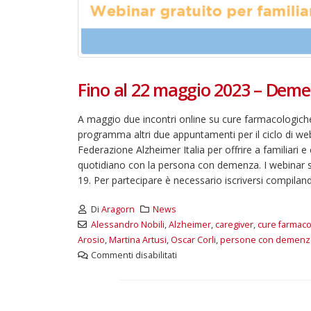
Fino al 22 maggio 2023 – Demen
A maggio due incontri online su cure farmacologiche 
programma altri due appuntamenti per il ciclo di w
Federazione Alzheimer Italia per offrire a familiari e 
quotidiano con la persona con demenza. I webinar si
19. Per partecipare è necessario iscriversi compiland
Di
Aragorn
News
Alessandro Nobili
,
Alzheimer
,
caregiver
,
cure farmaco
Arosio
,
Martina Artusi
,
Oscar Corli
,
persone con demenz
Commenti disabilitati