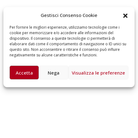
omiciliare
arzo 17, 2026
5 ottobre 2026 – “J
Gestisci Consenso Cookie
dintorni” per festeg
anni di Fondazion
Per fornire le migliori esperienze, utilizziamo tecnologie come i
Giugno 15, 2026
cookie per memorizzare e/o accedere alle informazioni del
dispositivo. Il consenso a queste tecnologie ci permetterà di
elaborare dati come il comportamento di navigazione o ID unici su
18 e 19 dicembre 20
questo sito. Non acconsentire o ritirare il consenso può influire
Doppio gospel bene
negativamente su alcune caratteristiche e funzioni.
sostenere Opera Ca
Ferrari
Giugno 15, 2026
Accetta
Nega
Visualizza le preferenze