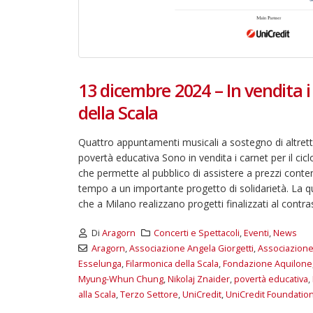
13 dicembre 2024 – In vendita i
della Scala
Quattro appuntamenti musicali a sostegno di altrett
povertà educativa Sono in vendita i carnet per il cicl
che permette al pubblico di assistere a prezzi conten
tempo a un importante progetto di solidarietà. La qu
che a Milano realizzano progetti finalizzati al contras
Di
Aragorn
Concerti e Spettacoli
,
Eventi
,
News
Aragorn
,
Associazione Angela Giorgetti
,
Associazione
Esselunga
,
Filarmonica della Scala
,
Fondazione Aquilone
Myung-Whun Chung
,
Nikolaj Znaider
,
povertà educativa
,
alla Scala
,
Terzo Settore
,
UniCredit
,
UniCredit Foundatio