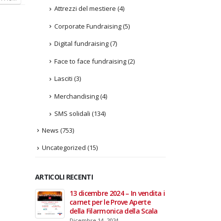
Attrezzi del mestiere
(4)
Corporate Fundraising
(5)
Digital fundraising
(7)
Face to face fundraising
(2)
Lasciti
(3)
Merchandising
(4)
SMS solidali
(134)
News
(753)
Uncategorized
(15)
ARTICOLI RECENTI
In vendita i
22 giugno 2026 – Terrazze del
Fino a
 Aperte
Duomo: apertura serale
Anzian
lla Scala
straordinaria per Fondazione
lanci
Cieli Azzurri
raffor