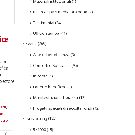
Materiali istituzionali
(1)
Ricerca spazi media pro bono
(2)
Testimonial
(34)
Ufficio stampa
(41)
ica
Eventi
(269)
Aste di beneficenza
(9)
o la
Concerti e Spettacoli
(95)
efica
so
In corso
(1)
 Settore
Lotterie benefiche
(1)
Manifestazioni di piazza
(12)
atti
,
Progetti speciali di raccolta fondi
(12)
ano
,
Fundraising
(185)
atro
5×1000
(15)
 PIÙ...