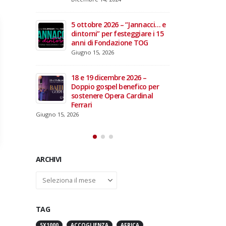
domiciliare
Maggio 28, 2026
Marzo 17, 2026
annacci… e
giare i 15
3 giugno 2026 – Al Teatro
e TOG
Fraschini di Pavia il concerto
inaugurale di UniON –
Orchestra Nazionale
Universitaria
26 –
Maggio 13, 2026
fico per
rdinal
Un evento di Natale per
Aragorn
Aprile 1, 2026
ARCHIVI
Archivi
TAG