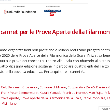
 carnet per le Prove Aperte della Filarmon
ante organizzazioni non profit che a Milano realizzano progetti contr
o 2025 delle Prove Aperte della Filarmonica della Scala, l’iniziativa ben
uti alle prove dei concerti al Teatro alla Scala contribuendo allo stes
attordicesima edizione sostiene in particolare quattro enti del Terzo
to della povertà educativa. Per acquistare il carnet è...
 CAF
,
Benjamin Grosvenor
,
Comune di Milano
,
Cooperativa Zero5
,
Daniele G
,
Frank Peter Zimmermann
,
Kazuki Yamada
,
Manfred Honeck
,
Mao Fujita
,
Mil
Prove Aperte
,
Prove Aperte della Filarmonica della Scala
,
Radio Popolare
,
Te
n
,
Vivimilano
LEGGI DI