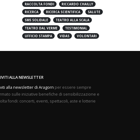
PREVENZIONE
PROVE APERTE
RACCOLTA FONDI
RICCARDO CHAILLY
RICERCA
RICERCA SCIENTIFICA
SALUTE
SMS SOLIDALE
TEATRO ALLA SCALA
TEATRO DAL VERME
TESTIMONIAL
UFFICIO STAMPA
VIDAS
VOLONTARI
RIVITI ALLA NEWSLETTER
iviti alla newsletter di Aragorn
per essere sempre
rmato sulle iniziative benefiche di sensibilizzazione e
olta fondi: concerti, eventi, spettacoli, aste e lotterie