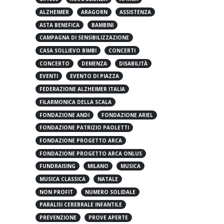
5X1000
ACCOGLIENZA
AFRICA
ALZHEIMER
ARAGORN
ASSISTENZA
ASTA BENEFICA
BAMBINI
CAMPAGNA DI SENSIBILIZZAZIONE
CASA SOLLIEVO BIMBI
CONCERTI
CONCERTO
DEMENZA
DISABILITÀ
EVENTI
EVENTO DI PIAZZA
FEDERAZIONE ALZHEIMER ITALIA
FILARMONICA DELLA SCALA
FONDAZIONE ANDI
FONDAZIONE ARIEL
FONDAZIONE PATRIZIO PAOLETTI
FONDAZIONE PROGETTO ARCA
FONDAZIONE PROGETTO ARCA ONLUS
FUNDRAISING
MILANO
MUSICA
MUSICA CLASSICA
NATALE
NON PROFIT
NUMERO SOLIDALE
PARALISI CEREBRALE INFANTILE