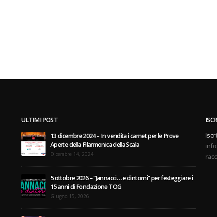
ULTIMI POST
ISC
Iscr
13 dicembre 2024 – In vendita i carnet per le Prove
Aperte della Filarmonica della Scala
info
Dicembre 14, 2024
racc
5 ottobre 2026 – “Jannacci… e dintorni” per festeggiare i
15 anni di Fondazione TOG
Giugno 15, 2026