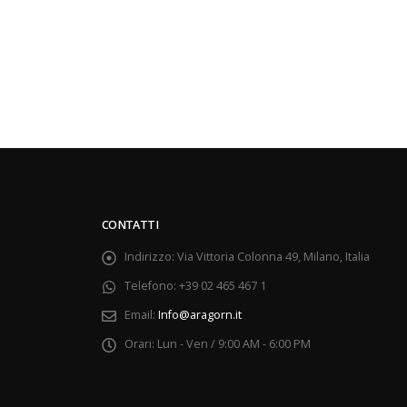
CONTATTI
Indirizzo:
Via Vittoria Colonna 49, Milano, Italia
Telefono:
+39 02 465 467 1
Email:
Info@aragorn.it
Orari:
Lun - Ven / 9:00 AM - 6:00 PM