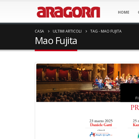
HOME
CASA
ULTIMI ARTICOLI
TAG -
MAO FUJITA
Mao Fujita