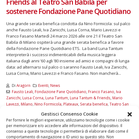
Friends al Teatro San Babila per
sostenere Fondazione Pane Quotidiano
Una grande serata benefica condotta da Nino Formicola: sul palco
anche Fausto Leali, Iva Zanicchi, Luisa Corna, Mario Lavezzi e
Franco Fasano Martedì 24 marzo 2026 alle ore 21 il Teatro San
Babila di Milano ospiterà una grande serata benefica a favore
della Fondazione Pane Quotidiano ETS. La band Luna Tantum
interpreterà i successi indimenticabili della musica leggera
italiana dagli anni ’60 agli ’80 insieme ad amici e compagni di lunga
data: ad alternarsi sul palco ci saranno Fausto Leali, Iva Zanicchi,
Luisa Corna, Mario Lavezzi e Franco Fasano. Non mancherà...
Di
Aragorn
Eventi
,
News
Fausto Leali
,
Fondazione Pane Quotidiano
,
Franco Fasano
,
Iva
Zanicchi
,
Luisa Corna
,
Luna Tantum
,
Luna Tantum & Friends
,
Mario
Lavezzi
,
Milano
,
Nino Formicola
,
Plateaux
,
Serata benefica
,
Teatro San
Babila
Gestisci Consenso Cookie
Per fornire le migliori esperienze, utilizziamo tecnologie come i cookie
LEGGI DI PIÙ...
per memorizzare e/o accedere alle informazioni del dispositivo. Il
consenso a queste tecnologie ci permetterà di elaborare dati come il
comportamento di navigazione o ID unici su questo sito. Non