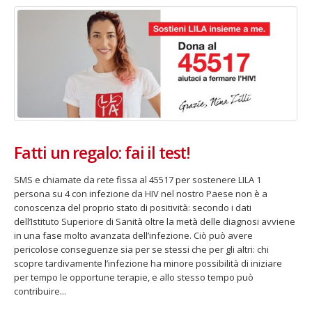
Fino al 29 marzo 2026 – Anziani
13 dicembre 2024 – In vendit
malati e fragili, VIDAS lancia
carnet per le Prove Aperte
una campagna per rafforzare
della Filarmonica della Sca
l’assistenza domiciliare
Dicembre 14, 2024
 17, 2026
Fatti un regalo: fai il test!
5 ottobre 2026 – “Jannacci… 
dintorni” per festeggiare i 1
SMS e chiamate da rete fissa al 45517 per sostenere LILA 1
anni di Fondazione TOG
persona su 4 con infezione da HIV nel nostro Paese non è a
Giugno 15, 2026
conoscenza del proprio stato di positività: secondo i dati
dell’Istituto Superiore di Sanità oltre la metà delle diagnosi avviene
18 e 19 dicembre 2026 – Dop
in una fase molto avanzata dell’infezione. Ciò può avere
gospel benefico per sosten
pericolose conseguenze sia per se stessi che per gli altri: chi
Opera Cardinal Ferrari
scopre tardivamente l’infezione ha minore possibilità di iniziare
Giugno 15, 2026
per tempo le opportune terapie, e allo stesso tempo può
contribuire...