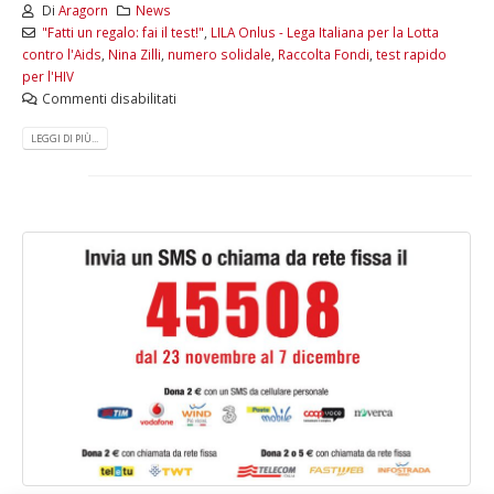
Di
Aragorn
News
"Fatti un regalo: fai il test!"
,
LILA Onlus - Lega Italiana per la Lotta
contro l'Aids
,
Nina Zilli
,
numero solidale
,
Raccolta Fondi
,
test rapido
per l'HIV
Commenti disabilitati
LEGGI DI PIÙ...