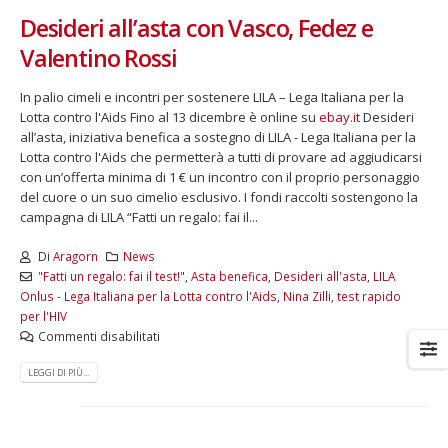
Desideri all’asta con Vasco, Fedez e
Valentino Rossi
In palio cimeli e incontri per sostenere LILA – Lega Italiana per la
Lotta contro l'Aids Fino al 13 dicembre è online su
ebay.it
Desideri
all’asta, iniziativa benefica a sostegno di LILA - Lega Italiana per la
Lotta contro l'Aids che permetterà a tutti di provare ad aggiudicarsi
con un’offerta minima di 1 € un incontro con il proprio personaggio
del cuore o un suo cimelio esclusivo. I fondi raccolti sostengono la
campagna di LILA “Fatti un regalo: fai il...
Di
Aragorn
News
"Fatti un regalo: fai il test!"
,
Asta benefica
,
Desideri all'asta
,
LILA
Onlus - Lega Italiana per la Lotta contro l'Aids
,
Nina Zilli
,
test rapido
per l'HIV
Commenti disabilitati
LEGGI DI PIÙ...