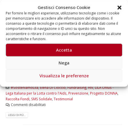
Gestisci Consenso Cookie
Dal 23 novembre al 7 dicembre 2014 –
Per fornire le migliori esperienze, utilizziamo tecnologie come i cookie
Insieme a LILA contro l’HIV
per memorizzare e/o accedere alle informazioni del dispositivo. Il
consenso a queste tecnologie ci permetterà di elaborare dati come il
comportamento di navigazione o ID unici su questo sito. Non
Campagna con SMS solidale per “Progetto DONNA - prevenzione al
acconsentire o ritirare il consenso può influire negativamente su alcune
femminile” A causa di una serie fattori biologici, sociali e culturali a
caratteristiche e funzioni.
essere particolarmente esposte al rischio di contrarre l'HIV sono le
donne. Per informarle, LILA Onlus - Lega Italiana per la Lotta contro
Accetta
l'Aids lancia una campagna di sensibilizzazione e di raccolta fondi
con SMS solidale al 45508 dal 23 novembre al 7 dicembre per
Nega
sostenere il Progetto DONNA. Oggi in Italia le persone con HIV sono
circa 150.000, mentre ogni...
Visualizza le preferenze
Di
Aragorn
News
,
SMS solidali
,
Testimonial
#SosteniamoLila
,
Elena Di Cioccio
,
Fundraising
,
HIV
,
LILA Onlus -
Lega Italiana per la Lotta contro l'Aids
,
Prevenzione
,
Progetto DONNA
,
Raccolta Fondi
,
SMS Solidale
,
Testimonial
Commenti disabilitati
LEGGI DI PIÙ...