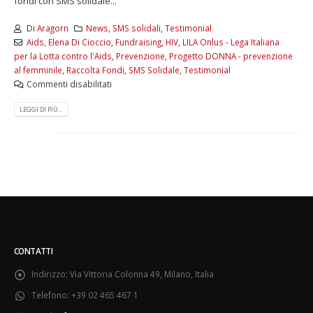
fondi con SMS solidale...
Di
Aragorn
News
,
SMS solidali
,
Testimonial
Aids
,
Elena Di Cioccio
,
Fundraising
,
HIV
,
LILA Onlus - Lega Italiana
per la Lotta contro l'Aids
,
Prevenzione
,
Progetto DONNA - prevenzione
al femminile
,
Raccolta Fondi
,
SMS Solidale
,
Testimonial
Commenti disabilitati
LEGGI DI PIÙ...
CONTATTI
Indirizzo:
Via Vittoria Colonna 49, Milano, Italia
Telefono:
+39 02 465 467 1