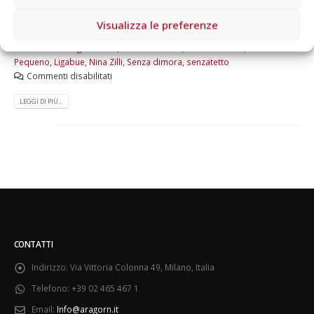
Di
Aragorn
News
Visualizza le preferenze
asta online
,
Biagio Antonacci
,
Desideri all'asta
,
Diabolik
,
ebay
,
Fondazione Progetto Arca
,
Gianni Morandi
,
Giovanni Allevi
,
Guè
Pequeno
,
Ligabue
,
Nina Zilli
,
Senza dimora
,
senzatetto
Commenti disabilitati
LEGGI DI PIÙ...
CONTATTI
Indirizzo:
Via Vittoria Colonna 49, Milano, Italia
Telefono:
+39 02 465 467 1
Email:
Info@aragorn.it