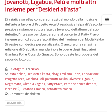
Jovanotti, Ligabue, Pelù e molti altri
insieme per “Desideri all’asta”
L’iniziativa su eBay con personaggi del mondo della musica e
dell’arte a favore di Progetto Arca Un’esclusiva felpa di Vasco, la
preziosa ristampa autografata da Jovanotti dell’album del suo
debutto, l’ingresso per due persone al concerto di Patty Pravo
insieme a un cd autografato, il libro del frontman dei Modà Kekko
Silvestre con dedica personalizzata. O ancora una rarissima
edizione di Diabolik in mandarino e le opere degli illustratori
Gianluca Folì e Riccardo Guasco. Sono queste le proposte del
secondo lotto di...
Di
Aragorn
News
asta online
,
Desideri all'asta
,
ebay
,
Emiliano Ponzi
,
Fondazione
Progetto Arca
,
Gianluca Folì
,
Jovanotti
,
Kekko Silvestre
,
Ligabue
,
Negramaro
,
Olimpia Zagnoli
,
Patty Pravo
,
Persone senza dimora
,
Piero Pelù
,
Riccardo Guasco
,
senzatetto
,
Vasco
Commenti disabilitati
LEGGI DI PIÙ...