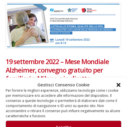
22 giugno 2026 – Terrazze del
Fino al 29 marzo 2026 – Anzi
Duomo: apertura serale
malati e fragili, VIDAS lanci
straordinaria per Fondazione
una campagna per rafforza
Cieli Azzurri
l’assistenza domiciliare
 28, 2026
Marzo 17, 2026
19 settembre 2022 – Mese Mondiale
Alzheimer, convegno gratuito per
3 giugno 2026 – Al Teatro
Fraschini di Pavia il concerto
familiari a Milano e in diretta
inaugurale di UniON –
Orchestra Nazionale
Gestisci Consenso Cookie
streaming
rsitaria
Per fornire le migliori esperienze, utilizziamo tecnologie come i cookie
 13, 2026
per memorizzare e/o accedere alle informazioni del dispositivo. Il
Incontro organizzato dalla Federazione Alzheimer Italia per parlare
consenso a queste tecnologie ci permetterà di elaborare dati come il
di stigma, assistenza e inclusione Servizi innovativi, politiche sociali
comportamento di navigazione o ID unici su questo sito. Non
Un evento di Natale per
e strumenti avviati in Italia per migliorare l’assistenza e favorire
acconsentire o ritirare il consenso può influire negativamente su alcune
Aragorn
l’inclusione delle persone con demenza e delle loro famiglie: di
caratteristiche e funzioni.
Aprile 1, 2026
questo si parlerà al convegno “Lotta allo stigma, qualità della vita:
Accetta
la strada per l’inclusione delle persone con demenza, giovani e