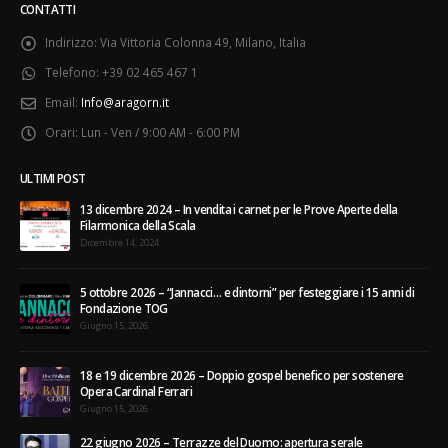
CONTATTI
Indirizzo:
Via Vittoria Colonna 49, Milano, Italia
Telefono:
+39 02 465 467 1
Email:
Info@aragorn.it
Orari:
Lun - Ven / 9:00 AM - 6:00 PM
ULTIMI POST
13 dicembre 2024 – In vendita i carnet per le Prove Aperte della
Filarmonica della Scala
Dicembre 14, 2024
5 ottobre 2026 – “Jannacci… e dintorni” per festeggiare i 15 anni di
Fondazione TOG
Giugno 15, 2026
18 e 19 dicembre 2026 – Doppio gospel benefico per sostenere
Opera Cardinal Ferrari
Giugno 15, 2026
22 giugno 2026 – Terrazze del Duomo: apertura serale