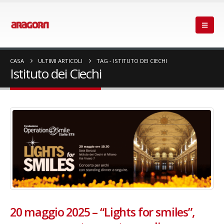
CASA
ULTIMI ARTICOLI
TAG -
ISTITUTO DEI CIECHI
Istituto dei Ciechi
20 maggio 2025 – “Lights for smiles”,