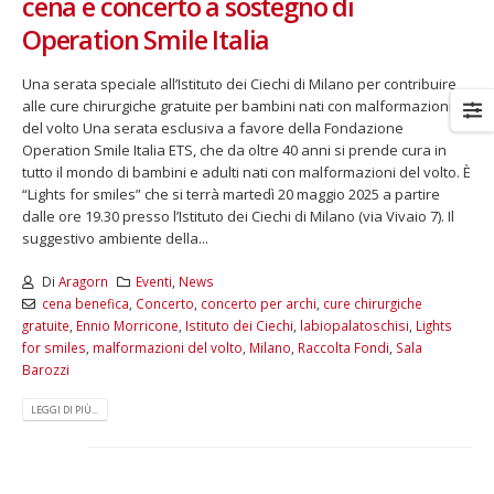
cena e concerto a sostegno di
Operation Smile Italia
Una serata speciale all’Istituto dei Ciechi di Milano per contribuire
alle cure chirurgiche gratuite per bambini nati con malformazioni
del volto Una serata esclusiva a favore della Fondazione
Operation Smile Italia ETS, che da oltre 40 anni si prende cura in
tutto il mondo di bambini e adulti nati con malformazioni del volto. È
“Lights for smiles” che si terrà martedì 20 maggio 2025 a partire
dalle ore 19.30 presso l’Istituto dei Ciechi di Milano (via Vivaio 7). Il
suggestivo ambiente della...
Di
Aragorn
Eventi
,
News
cena benefica
,
Concerto
,
concerto per archi
,
cure chirurgiche
gratuite
,
Ennio Morricone
,
Istituto dei Ciechi
,
labiopalatoschisi
,
Lights
for smiles
,
malformazioni del volto
,
Milano
,
Raccolta Fondi
,
Sala
Barozzi
LEGGI DI PIÙ...