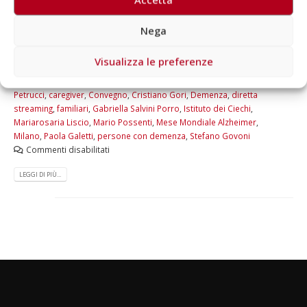
anziane” organizzato da Associazione Alzheimer Milano con
Federazione Alzheimer Italia lunedì 19 settembre dalle 9 alle 13.
Nega
L’incontro, che sarà l’occasione per celebrare l’XI...
Visualizza le preferenze
Di
Aragorn
Eventi
,
News
Alzheimer
,
Antonio Guaita
,
Associazione Alzheimer Milano
,
Bianca
Petrucci
,
caregiver
,
Convegno
,
Cristiano Gori
,
Demenza
,
diretta
streaming
,
familiari
,
Gabriella Salvini Porro
,
Istituto dei Ciechi
,
Mariarosaria Liscio
,
Mario Possenti
,
Mese Mondiale Alzheimer
,
Milano
,
Paola Galetti
,
persone con demenza
,
Stefano Govoni
Commenti disabilitati
LEGGI DI PIÙ...