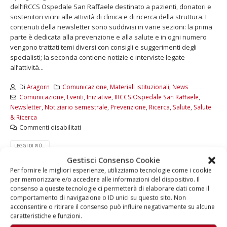
dell’IRCCS Ospedale San Raffaele destinato a pazienti, donatori e
sostenitori vicini alle attività di clinica e di ricerca della struttura. I
contenuti della newsletter sono suddivisi in varie sezioni: la prima
parte è dedicata alla prevenzione e alla salute e in ogni numero
vengono trattati temi diversi con consigli e suggerimenti degli
specialisti; la seconda contiene notizie e interviste legate
all’attività...
Di
Aragorn
Comunicazione
,
Materiali istituzionali
,
News
Comunicazione
,
Eventi
,
Iniziative
,
IRCCS Ospedale San Raffaele
,
Newsletter
,
Notiziario semestrale
,
Prevenzione
,
Ricerca
,
Salute
,
Salute
& Ricerca
Commenti disabilitati
LEGGI DI PIÙ...
Gestisci Consenso Cookie
Per fornire le migliori esperienze, utilizziamo tecnologie come i cookie
per memorizzare e/o accedere alle informazioni del dispositivo. Il
consenso a queste tecnologie ci permetterà di elaborare dati come il
comportamento di navigazione o ID unici su questo sito. Non
acconsentire o ritirare il consenso può influire negativamente su alcune
caratteristiche e funzioni.