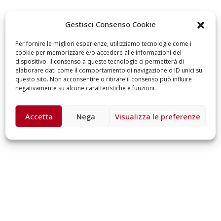
omiciliare
arzo 17, 2026
5 ottobre 2026 – “J
Gestisci Consenso Cookie
dintorni” per festeg
anni di Fondazion
Per fornire le migliori esperienze, utilizziamo tecnologie come i
Giugno 15, 2026
cookie per memorizzare e/o accedere alle informazioni del
dispositivo. Il consenso a queste tecnologie ci permetterà di
elaborare dati come il comportamento di navigazione o ID unici su
18 e 19 dicembre 20
questo sito. Non acconsentire o ritirare il consenso può influire
Doppio gospel bene
negativamente su alcune caratteristiche e funzioni.
sostenere Opera Ca
Ferrari
Giugno 15, 2026
Accetta
Nega
Visualizza le preferenze