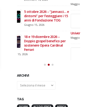
domiciliare
Maggio 28, 2026
Marzo 17, 2026
annacci… e
giare i 15
3 giugno 2026 – Al Teatro
e TOG
Fraschini di Pavia il concerto
inaugurale di UniON –
Orchestra Nazionale
Universitaria
26 –
Maggio 13, 2026
fico per
rdinal
Un evento di Natale per
Aragorn
Aprile 1, 2026
ARCHIVI
Archivi
TAG