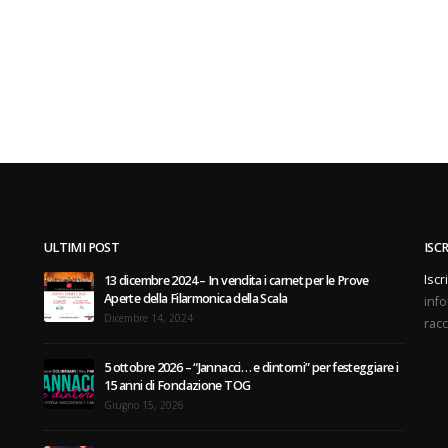
ULTIMI POST
ISC
Iscr
13 dicembre 2024 – In vendita i carnet per le Prove
Aperte della Filarmonica della Scala
info
Dicembre 14, 2024
racc
5 ottobre 2026 – “Jannacci… e dintorni” per festeggiare i
15 anni di Fondazione TOG
Giugno 15, 2026