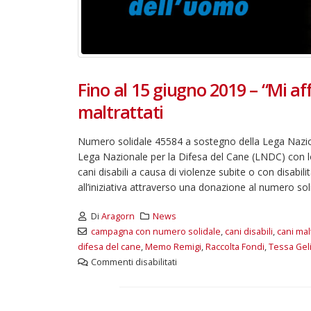
Fino al 15 giugno 2019 – “Mi af
maltrattati
Numero solidale 45584 a sostegno della Lega Naziona
Lega Nazionale per la Difesa del Cane (LNDC) con lo 
cani disabili a causa di violenze subite o con disabili
all’iniziativa attraverso una donazione al numero sol
Di
Aragorn
News
campagna con numero solidale
,
cani disabili
,
cani malt
difesa del cane
,
Memo Remigi
,
Raccolta Fondi
,
Tessa Gel
Commenti disabilitati