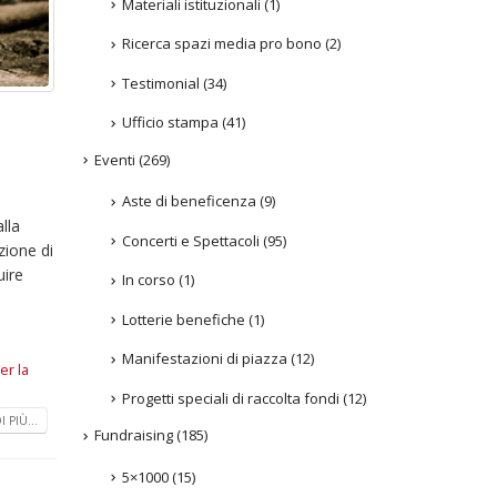
Materiali istituzionali
(1)
Ricerca spazi media pro bono
(2)
Testimonial
(34)
Ufficio stampa
(41)
Eventi
(269)
Aste di beneficenza
(9)
lla
Concerti e Spettacoli
(95)
zione di
uire
In corso
(1)
Lotterie benefiche
(1)
Manifestazioni di piazza
(12)
er la
Progetti speciali di raccolta fondi
(12)
 PIÙ...
Fundraising
(185)
5×1000
(15)