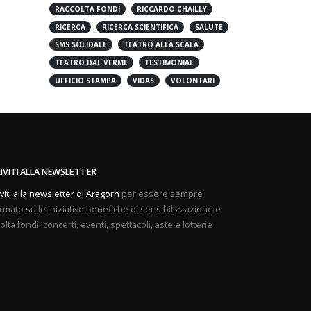
PREVENZIONE
PROVE APERTE
RACCOLTA FONDI
RICCARDO CHAILLY
RICERCA
RICERCA SCIENTIFICA
SALUTE
SMS SOLIDALE
TEATRO ALLA SCALA
TEATRO DAL VERME
TESTIMONIAL
UFFICIO STAMPA
VIDAS
VOLONTARI
RIVITI ALLA NEWSLETTER
iviti alla newsletter di Aragorn
per essere sempre
rmato sulle iniziative benefiche di sensibilizzazione e
olta fondi: concerti, eventi, spettacoli, aste e lotterie