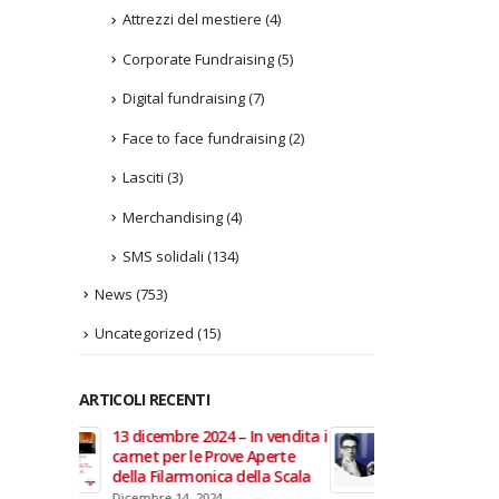
Attrezzi del mestiere
(4)
Corporate Fundraising
(5)
Digital fundraising
(7)
Face to face fundraising
(2)
Lasciti
(3)
Merchandising
(4)
SMS solidali
(134)
News
(753)
Uncategorized
(15)
ARTICOLI RECENTI
In vendita i
22 giugno 2026 – Terrazze del
Fino a
 Aperte
Duomo: apertura serale
Anzian
lla Scala
straordinaria per Fondazione
lanci
Cieli Azzurri
raffor