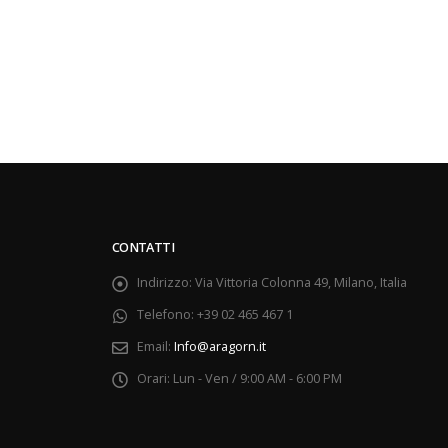
CONTATTI
Indirizzo:
Via Vittoria Colonna 49, Milano, Italia
Telefono:
+39 02 465 467 1
Email:
Info@aragorn.it
Orari:
Lun - Ven / 9:00 AM - 6:00 PM