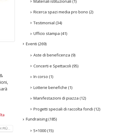
Materiali istituzionali
(1)
Ricerca spazi media pro bono
(2)
Testimonial
(34)
Ufficio stampa
(41)
Eventi
(269)
Aste di beneficenza
(9)
Concerti e Spettacoli
(95)
 &
In corso
(1)
ioni,
Lotterie benefiche
(1)
sarà
Manifestazioni di piazza
(12)
Progetti speciali di raccolta fondi
(12)
lta
Fundraising
(185)
 PIÙ...
5×1000
(15)