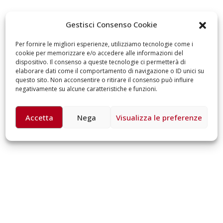
omiciliare
arzo 17, 2026
5 ottobre 2026 – “J
Gestisci Consenso Cookie
dintorni” per festeg
anni di Fondazion
Per fornire le migliori esperienze, utilizziamo tecnologie come i
Giugno 15, 2026
cookie per memorizzare e/o accedere alle informazioni del
dispositivo. Il consenso a queste tecnologie ci permetterà di
elaborare dati come il comportamento di navigazione o ID unici su
18 e 19 dicembre 20
questo sito. Non acconsentire o ritirare il consenso può influire
Doppio gospel bene
negativamente su alcune caratteristiche e funzioni.
sostenere Opera Ca
Ferrari
Giugno 15, 2026
Accetta
Nega
Visualizza le preferenze