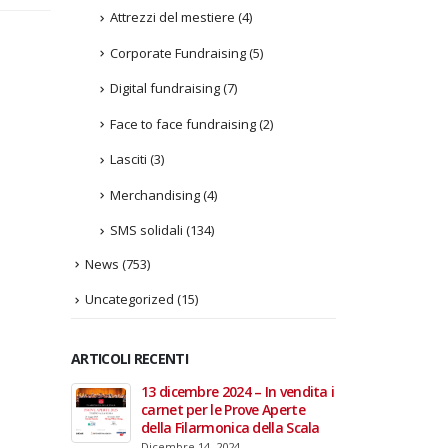
Attrezzi del mestiere
(4)
Corporate Fundraising
(5)
Digital fundraising
(7)
Face to face fundraising
(2)
Lasciti
(3)
Merchandising
(4)
SMS solidali
(134)
News
(753)
Uncategorized
(15)
ARTICOLI RECENTI
In vendita i
22 giugno 2026 – Terrazze del
Fino a
 Aperte
Duomo: apertura serale
Anzian
lla Scala
straordinaria per Fondazione
lanci
Cieli Azzurri
raffor