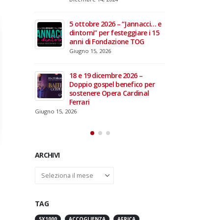
domiciliare
Maggio 28, 2026
Marzo 17, 2026
annacci… e
giare i 15
3 giugno 2026 – Al Teatro
e TOG
Fraschini di Pavia il concerto
inaugurale di UniON –
Orchestra Nazionale
Universitaria
26 –
Maggio 13, 2026
fico per
rdinal
Un evento di Natale per
Aragorn
Aprile 1, 2026
ARCHIVI
Archivi
TAG