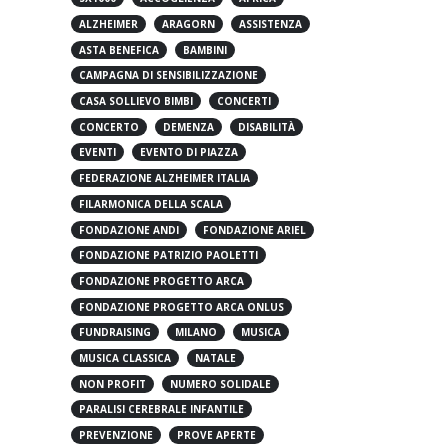
5X1000
ACCOGLIENZA
AFRICA
ALZHEIMER
ARAGORN
ASSISTENZA
ASTA BENEFICA
BAMBINI
CAMPAGNA DI SENSIBILIZZAZIONE
CASA SOLLIEVO BIMBI
CONCERTI
CONCERTO
DEMENZA
DISABILITÀ
EVENTI
EVENTO DI PIAZZA
FEDERAZIONE ALZHEIMER ITALIA
FILARMONICA DELLA SCALA
FONDAZIONE ANDI
FONDAZIONE ARIEL
FONDAZIONE PATRIZIO PAOLETTI
FONDAZIONE PROGETTO ARCA
FONDAZIONE PROGETTO ARCA ONLUS
FUNDRAISING
MILANO
MUSICA
MUSICA CLASSICA
NATALE
NON PROFIT
NUMERO SOLIDALE
PARALISI CEREBRALE INFANTILE