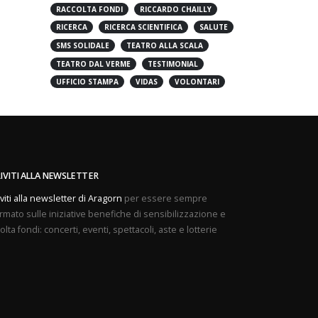
PREVENZIONE
PROVE APERTE
RACCOLTA FONDI
RICCARDO CHAILLY
RICERCA
RICERCA SCIENTIFICA
SALUTE
SMS SOLIDALE
TEATRO ALLA SCALA
TEATRO DAL VERME
TESTIMONIAL
UFFICIO STAMPA
VIDAS
VOLONTARI
RIVITI ALLA NEWSLETTER
iviti alla newsletter di Aragorn
per essere sempre
rmato sulle iniziative benefiche di sensibilizzazione e
olta fondi: concerti, eventi, spettacoli, aste e lotterie