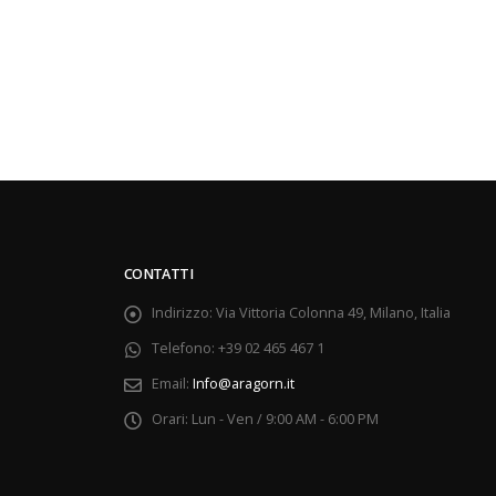
CONTATTI
Indirizzo:
Via Vittoria Colonna 49, Milano, Italia
Telefono:
+39 02 465 467 1
Email:
Info@aragorn.it
Orari:
Lun - Ven / 9:00 AM - 6:00 PM