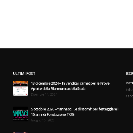
ULTIMI POST
ISC
Iscr
13 dicembre 2024 – In vendita i carnet per le Prove
Aperte della Filarmonica della Scala
info
Dicembre 14, 2024
racc
5 ottobre 2026 – “Jannacci… e dintorni” per festeggiare i
15 anni di Fondazione TOG
Giugno 15, 2026