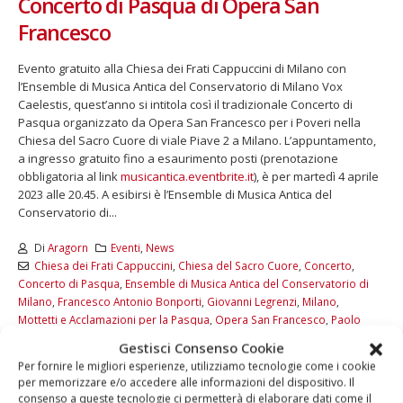
Concerto di Pasqua di Opera San
Francesco
Evento gratuito alla Chiesa dei Frati Cappuccini di Milano con
l’Ensemble di Musica Antica del Conservatorio di Milano Vox
Caelestis, quest’anno si intitola così il tradizionale Concerto di
Pasqua organizzato da Opera San Francesco per i Poveri nella
Chiesa del Sacro Cuore di viale Piave 2 a Milano. L’appuntamento,
a ingresso gratuito fino a esaurimento posti (prenotazione
obbligatoria al link
musicantica.eventbrite.it
), è per martedì 4 aprile
2023 alle 20.45. A esibirsi è l’Ensemble di Musica Antica del
Conservatorio di...
Di
Aragorn
Eventi
,
News
Chiesa dei Frati Cappuccini
,
Chiesa del Sacro Cuore
,
Concerto
,
Concerto di Pasqua
,
Ensemble di Musica Antica del Conservatorio di
Milano
,
Francesco Antonio Bonporti
,
Giovanni Legrenzi
,
Milano
,
Mottetti e Acclamazioni per la Pasqua
,
Opera San Francesco
,
Paolo
Benedetto Bellinzani
,
Pasqua
,
Vox Caelestis
Gestisci Consenso Cookie
Commenti disabilitati
Per fornire le migliori esperienze, utilizziamo tecnologie come i cookie
per memorizzare e/o accedere alle informazioni del dispositivo. Il
LEGGI DI PIÙ...
consenso a queste tecnologie ci permetterà di elaborare dati come il