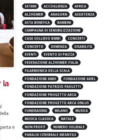
5X1000
ACCOGLIENZA
AFRICA
ALZHEIMER
ARAGORN
ASSISTENZA
ASTA BENEFICA
BAMBINI
CAMPAGNA DI SENSIBILIZZAZIONE
CASA SOLLIEVO BIMBI
CONCERTI
CONCERTO
DEMENZA
DISABILITÀ
EVENTI
EVENTO DI PIAZZA
FEDERAZIONE ALZHEIMER ITALIA
FILARMONICA DELLA SCALA
FONDAZIONE ANDI
FONDAZIONE ARIEL
 la
FONDAZIONE PATRIZIO PAOLETTI
FONDAZIONE PROGETTO ARCA
FONDAZIONE PROGETTO ARCA ONLUS
l
FUNDRAISING
MILANO
MUSICA
della
MUSICA CLASSICA
NATALE
Aperta e
NON PROFIT
NUMERO SOLIDALE
PARALISI CEREBRALE INFANTILE