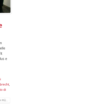
e
in
elle
it
lus e
i
lbrecht
,
to di
 PIÙ...