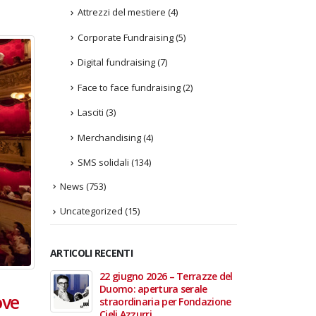
Attrezzi del mestiere
(4)
Corporate Fundraising
(5)
Digital fundraising
(7)
Face to face fundraising
(2)
Lasciti
(3)
Merchandising
(4)
SMS solidali
(134)
News
(753)
Uncategorized
(15)
ARTICOLI RECENTI
In vendita i
22 giugno 2026 – Terrazze del
Fino a
 Aperte
Duomo: apertura serale
Anzian
ove
lla Scala
straordinaria per Fondazione
lanci
Cieli Azzurri
raffor