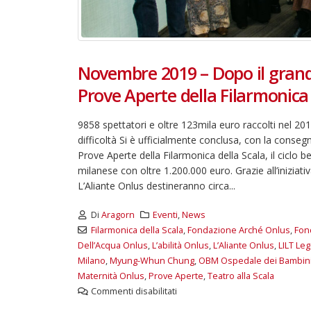
Novembre 2019 – Dopo il grande
Prove Aperte della Filarmonica d
9858 spettatori e oltre 123mila euro raccolti nel 201
difficoltà Si è ufficialmente conclusa, con la conseg
Prove Aperte della Filarmonica della Scala, il ciclo
milanese con oltre 1.200.000 euro. Grazie all’iniziat
L’Aliante Onlus destineranno circa...
Di
Aragorn
Eventi
,
News
Filarmonica della Scala
,
Fondazione Arché Onlus
,
Fond
Dell’Acqua Onlus
,
L’abilità Onlus
,
L’Aliante Onlus
,
LILT Leg
Milano
,
Myung-Whun Chung
,
OBM Ospedale dei Bambini 
Maternità Onlus
,
Prove Aperte
,
Teatro alla Scala
Commenti disabilitati