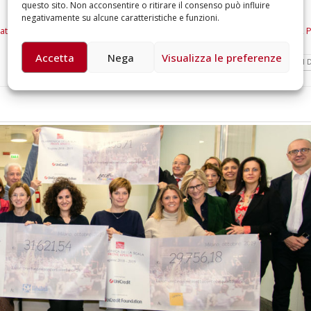
questo sito. Non acconsentire o ritirare il consenso può influire
negativamente su alcune caratteristiche e funzioni.
Maternità Ada Bolchini Dell’Acqua Onlus
,
Kian Soltani
,
Marc Albrecht
,
Milano
,
P
Accetta
Nega
Visualizza le preferenze
LEGGI DI