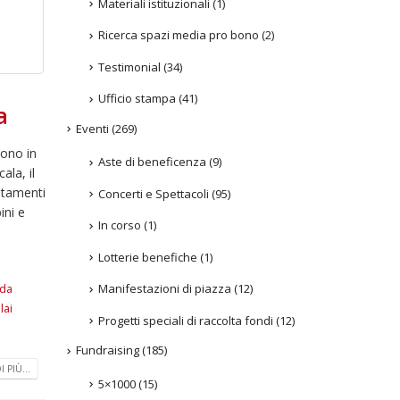
Materiali istituzionali
(1)
Ricerca spazi media pro bono
(2)
Testimonial
(34)
Ufficio stampa
(41)
a
Eventi
(269)
Sono in
Aste di beneficenza
(9)
ala, il
untamenti
Concerti e Spettacoli
(95)
ini e
In corso
(1)
Lotterie benefiche
(1)
Manifestazioni di piazza
(12)
Ada
lai
Progetti speciali di raccolta fondi
(12)
Fundraising
(185)
 PIÙ...
5×1000
(15)