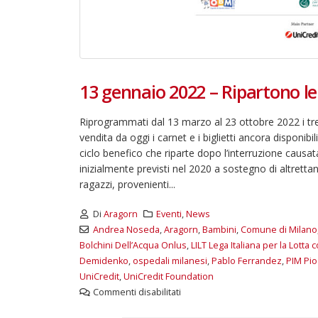
13 gennaio 2022 – Ripartono le
Riprogrammati dal 13 marzo al 23 ottobre 2022 i tr
vendita da oggi i carnet e i biglietti ancora disponibi
ciclo benefico che riparte dopo l’interruzione causat
inizialmente previsti nel 2020 a sostegno di altrett
ragazzi, provenienti...
Di
Aragorn
Eventi
,
News
Andrea Noseda
,
Aragorn
,
Bambini
,
Comune di Milano
Bolchini Dell’Acqua Onlus
,
LILT Lega Italiana per la Lott
Demidenko
,
ospedali milanesi
,
Pablo Ferrandez
,
PIM Pio
UniCredit
,
UniCredit Foundation
Commenti disabilitati