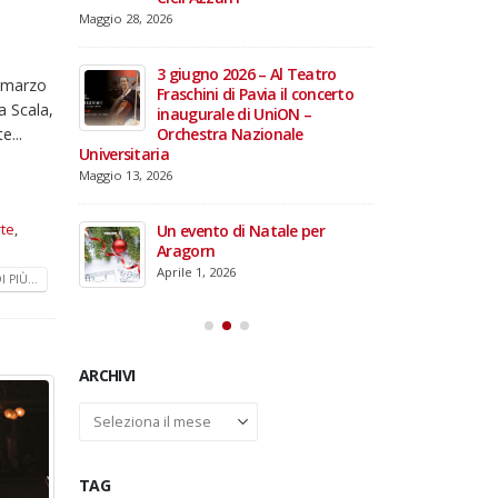
domiciliare
Maggio 28, 2026
Marzo 17, 2026
annacci… e
giare i 15
3 giugno 2026 – Al Teatro
i marzo
e TOG
Fraschini di Pavia il concerto
a Scala,
inaugurale di UniON –
e...
Orchestra Nazionale
Universitaria
26 –
Maggio 13, 2026
fico per
rdinal
te
,
Un evento di Natale per
Aragorn
Aprile 1, 2026
 PIÙ...
ARCHIVI
Archivi
TAG