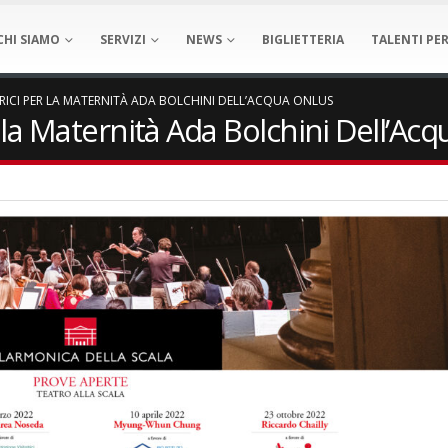
CHI SIAMO
SERVIZI
NEWS
BIGLIETTERIA
TALENTI PER
RICI PER LA MATERNITÀ ADA BOLCHINI DELL’ACQUA ONLUS
 la Maternità Ada Bolchini Dell’Ac