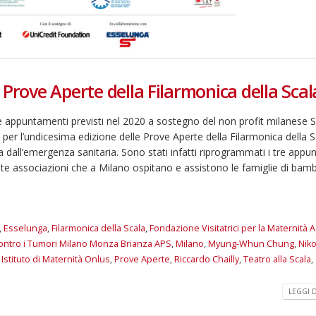
 Prove Aperte della Filarmonica della Scal
e appuntamenti previsti nel 2020 a sostegno del non profit milanese 
li per l’undicesima edizione delle Prove Aperte della Filarmonica della Sc
a dall’emergenza sanitaria. Sono stati infatti riprogrammati i tre app
ante associazioni che a Milano ospitano e assistono le famiglie di bamb
,
Esselunga
,
Filarmonica della Scala
,
Fondazione Visitatrici per la Maternità 
a contro i Tumori Milano Monza Brianza APS
,
Milano
,
Myung-Whun Chung
,
Niko
 Istituto di Maternità Onlus
,
Prove Aperte
,
Riccardo Chailly
,
Teatro alla Scala
,
LEGGI DI