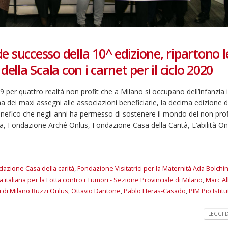
 successo della 10^ edizione, ripartono l
ella Scala con i carnet per il ciclo 2020
9 per quattro realtà non profit che a Milano si occupano dell’infanzia 
na dei maxi assegni alle associazioni beneficiarie, la decima edizione d
 benefico che negli anni ha permesso di sostenere il mondo del non prof
iva, Fondazione Arché Onlus, Fondazione Casa della Carità, L’abilità On
azione Casa della carità
,
Fondazione Visitatrici per la Maternità Ada Bolchin
a italiana per la Lotta contro i Tumori - Sezione Provinciale di Milano
,
Marc A
di Milano Buzzi Onlus
,
Ottavio Dantone
,
Pablo Heras-Casado
,
PIM Pio Istitu
LEGGI DI