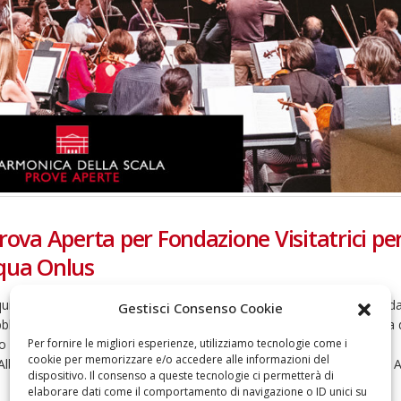
rova Aperta per Fondazione Visitatrici per
cqua Onlus
cquistati A seguito dell’ordinanza emessa dalla Regione Lombardia e da
Gestisci Consenso Cookie
blici sul territorio lombardo fino a domenica 1 marzo, la Filarmonica 
Per fornire le migliori esperienze, utilizziamo tecnologie come i
tro alla Scala per domenica 1 marzo (Prova Aperta) e lunedì 2 marzo
cookie per memorizzare e/o accedere alle informazioni del
lbrecht e del violoncellista Kian Soltani sono stati posticipati. Prova 
dispositivo. Il consenso a queste tecnologie ci permetterà di
elaborare dati come il comportamento di navigazione o ID unici su