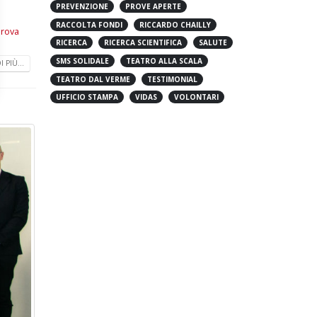
PREVENZIONE
PROVE APERTE
RACCOLTA FONDI
RICCARDO CHAILLY
rova
RICERCA
RICERCA SCIENTIFICA
SALUTE
SMS SOLIDALE
TEATRO ALLA SCALA
 PIÙ...
TEATRO DAL VERME
TESTIMONIAL
UFFICIO STAMPA
VIDAS
VOLONTARI