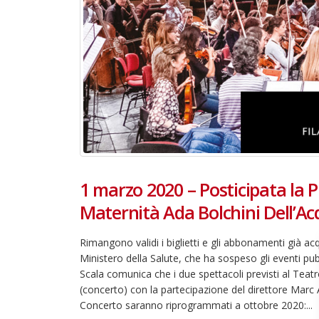
1 marzo 2020 – Posticipata la P
Maternità Ada Bolchini Dell’A
Rimangono validi i biglietti e gli abbonamenti già a
Ministero della Salute, che ha sospeso gli eventi pub
Scala comunica che i due spettacoli previsti al Tea
(concerto) con la partecipazione del direttore Marc A
Concerto saranno riprogrammati a ottobre 2020:...