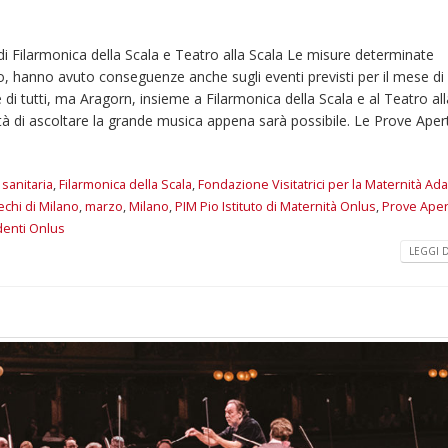
omiciliare
arzo 17, 2026
5 ottobre 2026 – “J
di Filarmonica della Scala e Teatro alla Scala Le misure determinate
dintorni” per festeg
o, hanno avuto conseguenze anche sugli eventi previsti per il mese d
anni di Fondazion
 di tutti, ma Aragorn, insieme a Filarmonica della Scala e al Teatro all
Giugno 15, 2026
lità di ascoltare la grande musica appena sarà possibile. Le Prove Apert
18 e 19 dicembre 20
Doppio gospel bene
sanitaria
,
Filarmonica della Scala
,
Fondazione Visitatrici per la Maternità Ada
sostenere Opera Ca
iechi di Milano
,
marzo
,
Milano
,
PIM Pio Istituto di Maternità Onlus
,
Prove Aper
Ferrari
Giugno 15, 2026
edenti Onlus
LEGGI DI