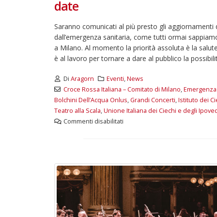
date
d
Maggio 28, 2026
M
Saranno comunicati al più presto gli aggiornamenti 
3 giugno 2026 – Al Teatro
dall’emergenza sanitaria, come tutti ormai sappiam
Fraschini di Pavia il concerto
a Milano. Al momento la priorità assoluta è la salute
inaugurale di UniON –
è al lavoro per tornare a dare al pubblico la possibi
Orchestra Nazionale
Universitaria
Maggio 13, 2026
Di
Aragorn
Eventi
,
News
Croce Rossa Italiana – Comitato di Milano
,
Emergenza 
Bolchini Dell’Acqua Onlus
,
Grandi Concerti
,
Istituto dei C
Un evento di Natale per
Aragorn
Teatro alla Scala
,
Unione Italiana dei Ciechi e degli Ipov
Aprile 1, 2026
Commenti disabilitati