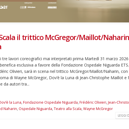
Scala il trittico McGregor/Maillot/Nahari
a
di tre lavori coreografici mai interpretati prima Martedì 31 marzo 2026 
ta benefica esclusiva a favore della Fondazione Ospedale Niguarda ETS.
édéric Olivieri, sarà in scena nel trittico McGregor/Maillot/Naharin, con 
Chroma di Wayne McGregor, Dov’è la Luna di Jean-Christophe Maillot e
 da autori tra...
Dov’è la Luna
,
Fondazione Ospedale Niguarda
,
Frédéric Olivieri
,
Jean-Christ
d Naharin
,
Ospedale Niguarda
,
Teatro alla Scala
,
Wayne McGregor
LEGGI DI