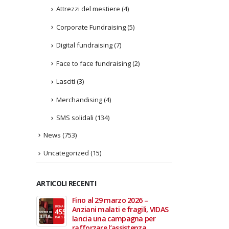
Attrezzi del mestiere
(4)
Corporate Fundraising
(5)
Digital fundraising
(7)
Face to face fundraising
(2)
Lasciti
(3)
Merchandising
(4)
SMS solidali
(134)
News
(753)
Uncategorized
(15)
ARTICOLI RECENTI
rrazze del
Fino al 29 marzo 2026 –
13 dic
erale
Anziani malati e fragili, VIDAS
carnet
Fondazione
lancia una campagna per
della 
rafforzare l’assistenza
Dicembr