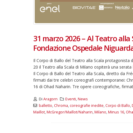
31 marzo 2026 – Al Teatro alla 
Fondazione Ospedale Niguard
Il Corpo di Ballo del Teatro alla Scala protagonista 
20 il Teatro alla Scala di Milano ospiterà una sera
Il Corpo di Ballo del Teatro alla Scala, diretto da Fr
firmati dai tre celebri coreografi contemporanei: 
16 di Ohad Naharin. Tre opere coreografiche, firmate
Di
Aragorn
Eventi
,
News
balletto
,
Chroma
,
coreografie inedite
,
Corpo di Ballo
,
Maillot
,
McGregor/Maillot/Naharin
,
Milano
,
Minus 16
,
Oha