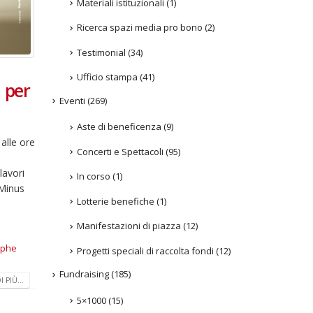
Materiali istituzionali
(1)
Ricerca spazi media pro bono
(2)
Testimonial
(34)
Ufficio stampa
(41)
n per
Eventi
(269)
Aste di beneficenza
(9)
alle ore
Concerti e Spettacoli
(95)
lavori
In corso
(1)
 Minus
Lotterie benefiche
(1)
Manifestazioni di piazza
(12)
ophe
Progetti speciali di raccolta fondi
(12)
Fundraising
(185)
 PIÙ...
5×1000
(15)