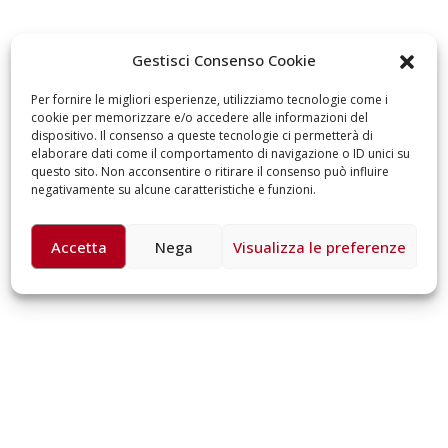
Maggio 28, 2026
5 ottobre 2026 – “Jannacci… e
Gestisci Consenso Cookie
dintorni” per festeggiare i 15
3 giugno 2026 – Al 
anni di Fondazione TOG
Fraschini di Pavia il
Per fornire le migliori esperienze, utilizziamo tecnologie come i
inaugurale di UniO
Giugno 15, 2026
cookie per memorizzare e/o accedere alle informazioni del
Orchestra Naziona
dispositivo. Il consenso a queste tecnologie ci permetterà di
Universitaria
18 e 19 dicembre 2026 –
elaborare dati come il comportamento di navigazione o ID unici su
Maggio 13, 2026
Doppio gospel benefico per
questo sito. Non acconsentire o ritirare il consenso può influire
sostenere Opera Cardinal
negativamente su alcune caratteristiche e funzioni.
Ferrari
Un evento di Natal
Aragorn
iugno 15, 2026
Accetta
Nega
Visualizza le preferenze
Aprile 1, 2026