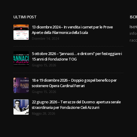
ULTIMI POST
ISC
Iscr
13 dicembre 2024 – In vendita i carnet per le Prove
Aperte della Filarmonica della Scala
info
Dicembre 14, 2024
racc
5 ottobre 2026 – “Jannacci… e dintorni” per festeggiare i
15 anni di Fondazione TOG
Giugno 15, 2026
18 e 19 dicembre 2026 – Doppio gospel benefico per
sostenere Opera Cardinal Ferrari
Giugno 15, 2026
22 giugno 2026 – Terrazze del Duomo: apertura serale
straordinaria per Fondazione Cieli Azzurri
Maggio 28, 2026