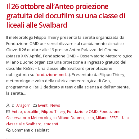
Il 26 ottobre all’Anteo proiezione
gratuita del docufilm su una classe di
liceali alle Svalbard
Il meteorologo Filippo Thiery presenta la serata organizzata da
Fondazione OMD per sensibilizzare sul cambiamento climatico
Giovedì 26 ottobre alle 19 presso Anteo Palazzo del Cinema
(piazza XXV Aprile), Fondazione OMD – Osservatorio Meteorologico
Milano Duomo organizza una proiezione a ingresso gratuito del
docufilm RESEt – Una classe alle Svalbard (prenotazione
obbligatoria su
fondazioneomd.it
). Presentato da Filippo Thiery,
meteorologo e volto della rubrica meteorologica di Geo,
programma di Rai 3 dedicato ai temi della scienza e dell’ambiente,
la serata...
Di
Aragorn
Eventi
,
News
Anteo
,
docufilm
,
Filippo Thiery
,
Fondazione OMD
,
Fondazione
Osservatorio Meteorologico Milano Duomo
,
liceo
,
Milano
,
RESEt - Una
classe alle Svalbard
,
studenti
Commenti disabilitati