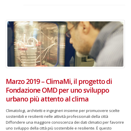
Fino al 29 marzo 2026 – Anziani
13 dicembre 2024 – In vendit
malati e fragili, VIDAS lancia
carnet per le Prove Aperte
una campagna per rafforzare
della Filarmonica della Sca
l’assistenza domiciliare
Dicembre 14, 2024
 17, 2026
5 ottobre 2026 – “Jannacci… 
dintorni” per festeggiare i 1
anni di Fondazione TOG
Marzo 2019 – ClimaMi, il progetto di
Giugno 15, 2026
Fondazione OMD per uno sviluppo
18 e 19 dicembre 2026 – Dop
urbano più attento al clima
gospel benefico per sosten
Opera Cardinal Ferrari
Climatologi, architetti e ingegneri insieme per promuovere scelte
Giugno 15, 2026
sostenibili e resilienti nelle attività professionali della città
Diffondere una maggiore conoscenza dei dati climatici per favorire
uno sviluppo della città più sostenibile e resiliente. È questo