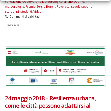
Fondazione Osservatorio Meteorologico Milano Duomo
,
meteorologia
,
Premio Sergio Borghi
,
Rovereto
,
scuole superiori
,
stereotipi
,
studenti
,
Video
Commenti disabilitati
LEGGI DI PIÙ...
24 maggio 2018 – Resilienza urbana,
come le città possono adattarsi al