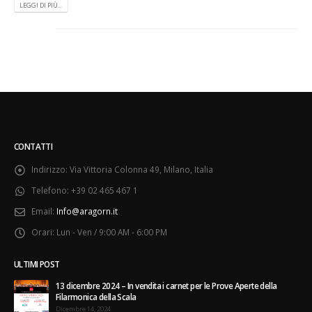
LEGGI DI PIÙ...
CONTATTI
Indirizzo:
Via Vittoria Colonna 49, Milano, Italia
Telefono:
+39 02 465 467 1
Email:
Info@aragorn.it
Orari:
Lun - Ven / 9:00 AM - 6:00 PM
ULTIMI POST
13 dicembre 2024 – In vendita i carnet per le Prove Aperte della
Filarmonica della Scala
Dicembre 14, 2024