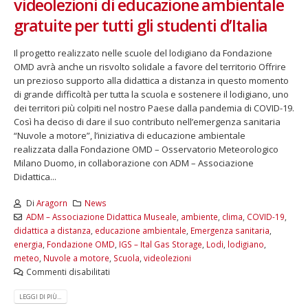
videolezioni di educazione ambientale
gratuite per tutti gli studenti d’Italia
Il progetto realizzato nelle scuole del lodigiano da Fondazione
OMD avrà anche un risvolto solidale a favore del territorio Offrire
un prezioso supporto alla didattica a distanza in questo momento
di grande difficoltà per tutta la scuola e sostenere il lodigiano, uno
dei territori più colpiti nel nostro Paese dalla pandemia di COVID-19.
Così ha deciso di dare il suo contributo nell’emergenza sanitaria
“Nuvole a motore”, l’iniziativa di educazione ambientale
realizzata dalla Fondazione OMD – Osservatorio Meteorologico
Milano Duomo, in collaborazione con ADM – Associazione
Didattica...
Di
Aragorn
News
ADM – Associazione Didattica Museale
,
ambiente
,
clima
,
COVID-19
,
didattica a distanza
,
educazione ambientale
,
Emergenza sanitaria
,
energia
,
Fondazione OMD
,
IGS – Ital Gas Storage
,
Lodi
,
lodigiano
,
meteo
,
Nuvole a motore
,
Scuola
,
videolezioni
Commenti disabilitati
LEGGI DI PIÙ...