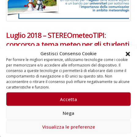
Luglio 2018 – STEREOmeteoTIPI:
concorso a tema meteo per gli studenti
delle scuole superiori
Gestisci Consenso Cookie
Per fornire le migliori esperienze, utilizziamo tecnologie come i cookie
per memorizzare e/o accedere alle informazioni del dispositivo. Il
Fondazione OMD lancia la seconda edizione del “Premio Sergio
consenso a queste tecnologie ci permetterà di elaborare dati come il
Borghi” Quali sono i detti, i proverbi e gli stereotipi che riguardano il
comportamento di navigazione o ID unici su questo sito. Non
meteo e il clima? Quanto la cultura popolare da una parte e il
acconsentire o ritirare il consenso può influire negativamente su alcune
sensazionalismo dall’altra influenzano la percezione della
caratteristiche e funzioni.
meteorologia? In che modo è possibile distinguere la verità
scientifica dai falsi allarmismi? Sono questi i temi della seconda
Accetta
edizione del “Premio Sergio Borghi”, il riconoscimento istituito dalla
Fondazione OMD – Osservatorio Meteorologico Milano Duomo,
Nega
ente che promuove e sviluppa programmi...
Visualizza le preferenze
Di
Aragorn
News
clima
,
conocorso
,
Festivalmeteorologia
,
Fondazione OMD
,