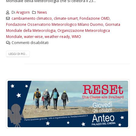
Mondiale della Meteorologia che si celebra il 23...
Di
Aragorn
News
cambiamento climatico
,
climate-smart
,
Fondazione OMD
,
Fondazione Osservatorio Meteorologico Milano Duomo
,
Giornata
Mondiale della Meteorologia
,
Organizzazione Meteorologica
Mondiale
,
water-wise
,
weather-ready
,
WMO
Commenti disabilitati
LEGGI DI PIÙ...