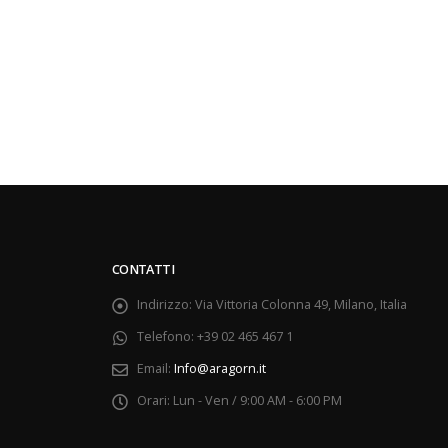
CONTATTI
Indirizzo:
Via Vittoria Colonna 49, Milano, Italia
Telefono:
+39 02 465 467 1
Email:
Info@aragorn.it
Orari:
Lun - Ven / 9:00 AM - 6:00 PM