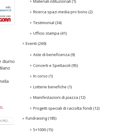
Materiali istituzionali
(1)
Ricerca spazi media pro bono
(2)
Testimonial
(34)
Ufficio stampa
(41)
Eventi
(269)
Aste di beneficenza
(9)
e diurno
Concerti e Spettacoli
(95)
Milano
In corso
(1)
nella
Lotterie benefiche
(1)
Manifestazioni di piazza
(12)
ci
,
Progetti speciali di raccolta fondi
(12)
Fundraising
(185)
 PIÙ...
5×1000
(15)