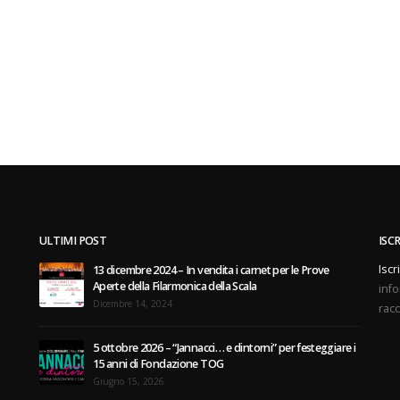
ULTIMI POST
ISC
Iscr
13 dicembre 2024 – In vendita i carnet per le Prove
Aperte della Filarmonica della Scala
info
Dicembre 14, 2024
racc
5 ottobre 2026 – “Jannacci… e dintorni” per festeggiare i
15 anni di Fondazione TOG
Giugno 15, 2026