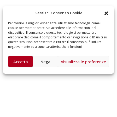
omiciliare
arzo 17, 2026
5 ottobre 2026 – “J
Gestisci Consenso Cookie
dintorni” per festeg
anni di Fondazion
Per fornire le migliori esperienze, utilizziamo tecnologie come i
Giugno 15, 2026
cookie per memorizzare e/o accedere alle informazioni del
dispositivo. Il consenso a queste tecnologie ci permetterà di
elaborare dati come il comportamento di navigazione o ID unici su
18 e 19 dicembre 20
questo sito. Non acconsentire o ritirare il consenso può influire
Doppio gospel bene
negativamente su alcune caratteristiche e funzioni.
sostenere Opera Ca
Ferrari
Giugno 15, 2026
Accetta
Nega
Visualizza le preferenze