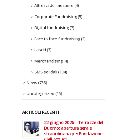
Attrezzi del mestiere
(4)
Corporate Fundraising
(5)
Digital fundraising
(7)
Face to face fundraising
(2)
Lasciti
(3)
Merchandising
(4)
SMS solidali
(134)
News
(753)
Uncategorized
(15)
ARTICOLI RECENTI
In vendita i
22 giugno 2026 – Terrazze del
Fino a
 Aperte
Duomo: apertura serale
Anzian
lla Scala
straordinaria per Fondazione
lanci
Cieli Azzurri
raffor