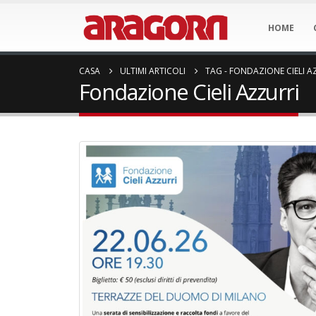
HOME
CASA
ULTIMI ARTICOLI
TAG -
FONDAZIONE CIELI A
Fondazione Cieli Azzurri