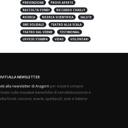
PREVENZIONE
PROVE APERTE
RACCOLTA FONDI
RICCARDO CHAILLY
RICERCA
RICERCA SCIENTIFICA
SALUTE
SMS SOLIDALE
TEATRO ALLA SCALA
TEATRO DAL VERME
TESTIMONIAL
UFFICIO STAMPA
VIDAS
VOLONTARI
RIVITI ALLA NEWSLETTER
iviti alla newsletter di Aragorn
per essere sempre
rmato sulle iniziative benefiche di sensibilizzazione e
olta fondi: concerti, eventi, spettacoli, aste e lotterie