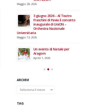
domiciliare
Maggio 28, 2026
Marzo 17, 2026
annacci… e
giare i 15
3 giugno 2026 – Al Teatro
e TOG
Fraschini di Pavia il concerto
inaugurale di UniON –
Orchestra Nazionale
Universitaria
26 –
Maggio 13, 2026
fico per
rdinal
Un evento di Natale per
Aragorn
Aprile 1, 2026
ARCHIVI
Archivi
TAG