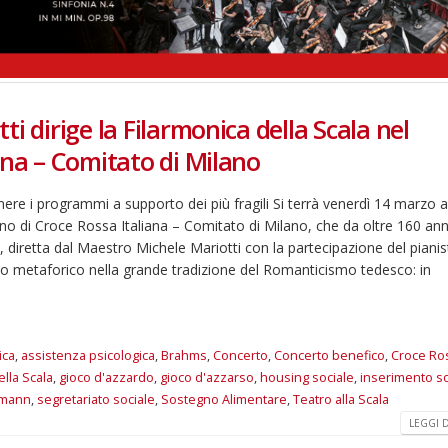
i dirige la Filarmonica della Scala nel
ana – Comitato di Milano
e i programmi a supporto dei più fragili Si terrà venerdì 14 marzo a
gno di Croce Rossa Italiana – Comitato di Milano, che da oltre 160 ann
a, diretta dal Maestro Michele Mariotti con la partecipazione del pianis
gio metaforico nella grande tradizione del Romanticismo tedesco: in
ica
,
assistenza psicologica
,
Brahms
,
Concerto
,
Concerto benefico
,
Croce Ro
ella Scala
,
gioco d'azzardo
,
gioco d'azzarso
,
housing sociale
,
inserimento so
mann
,
segretariato sociale
,
Sostegno Alimentare
,
Teatro alla Scala
LEGGI DI