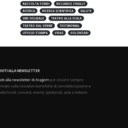
PREVENZIONE
PROVE APERTE
RACCOLTA FONDI
RICCARDO CHAILLY
RICERCA
RICERCA SCIENTIFICA
SALUTE
SMS SOLIDALE
TEATRO ALLA SCALA
TEATRO DAL VERME
TESTIMONIAL
UFFICIO STAMPA
VIDAS
VOLONTARI
RIVITI ALLA NEWSLETTER
iviti alla newsletter di Aragorn
per essere sempre
rmato sulle iniziative benefiche di sensibilizzazione e
olta fondi: concerti, eventi, spettacoli, aste e lotterie