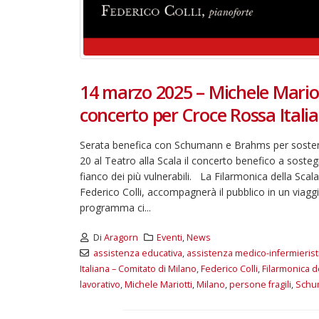
14 marzo 2025 – Michele Mariott
concerto per Croce Rossa Itali
Serata benefica con Schumann e Brahms per sostener
20 al Teatro alla Scala il concerto benefico a soste
fianco dei più vulnerabili. La Filarmonica della Scal
Federico Colli, accompagnerà il pubblico in un viag
programma ci...
Di
Aragorn
Eventi
,
News
assistenza educativa
,
assistenza medico-infermierist
Italiana – Comitato di Milano
,
Federico Colli
,
Filarmonica d
lavorativo
,
Michele Mariotti
,
Milano
,
persone fragili
,
Schu