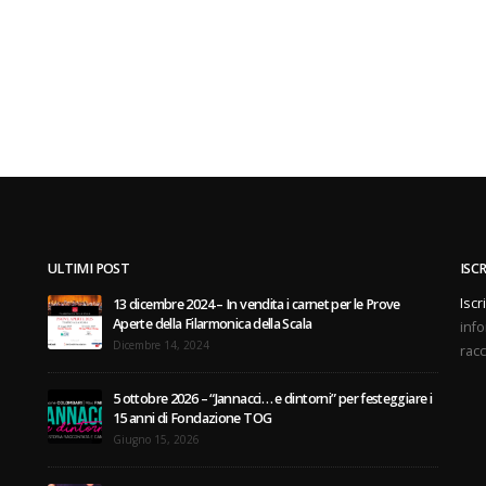
ULTIMI POST
ISC
Iscr
13 dicembre 2024 – In vendita i carnet per le Prove
Aperte della Filarmonica della Scala
info
Dicembre 14, 2024
racc
5 ottobre 2026 – “Jannacci… e dintorni” per festeggiare i
15 anni di Fondazione TOG
Giugno 15, 2026