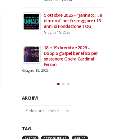
domiciliare
Maggio 28, 2026
Marzo 17, 2026
annacci… e
giare i 15
3 giugno 2026 – Al Teatro
e TOG
Fraschini di Pavia il concerto
inaugurale di UniON –
Orchestra Nazionale
Universitaria
26 –
Maggio 13, 2026
fico per
rdinal
Un evento di Natale per
Aragorn
Aprile 1, 2026
ARCHIVI
Archivi
TAG