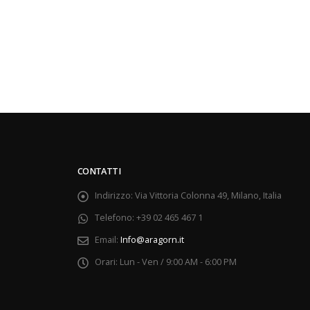
CONTATTI
Indirizzo:
Via Vittoria Colonna 49, Milano, Italia
Telefono:
+39 02 465 467 1
Email:
Info@aragorn.it
Orari:
Lun - Ven / 9:00 AM - 6:00 PM