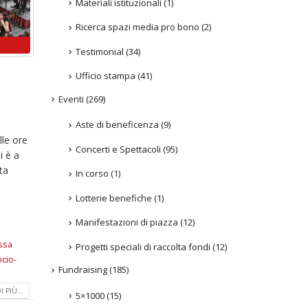
Materiali istituzionali
(1)
Ricerca spazi media pro bono
(2)
Testimonial
(34)
Ufficio stampa
(41)
Eventi
(269)
Aste di beneficenza
(9)
lle ore
Concerti e Spettacoli
(95)
i è a
ta
In corso
(1)
Lotterie benefiche
(1)
Manifestazioni di piazza
(12)
ssa
Progetti speciali di raccolta fondi
(12)
cio-
Fundraising
(185)
 PIÙ...
5×1000
(15)