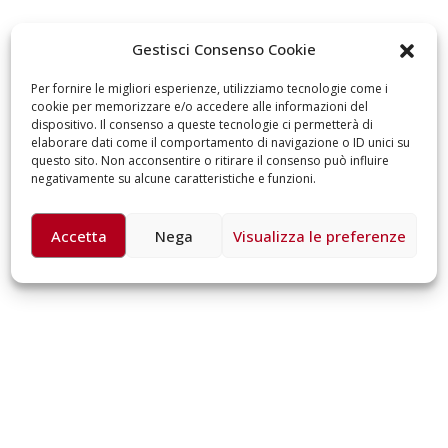
omiciliare
arzo 17, 2026
5 ottobre 2026 – “J
Gestisci Consenso Cookie
dintorni” per festeg
anni di Fondazion
Per fornire le migliori esperienze, utilizziamo tecnologie come i
Giugno 15, 2026
cookie per memorizzare e/o accedere alle informazioni del
dispositivo. Il consenso a queste tecnologie ci permetterà di
elaborare dati come il comportamento di navigazione o ID unici su
18 e 19 dicembre 20
questo sito. Non acconsentire o ritirare il consenso può influire
Doppio gospel bene
negativamente su alcune caratteristiche e funzioni.
sostenere Opera Ca
Ferrari
Giugno 15, 2026
Accetta
Nega
Visualizza le preferenze