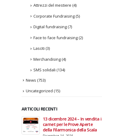
Attrezzi del mestiere
(4)
Corporate Fundraising
(5)
Digital fundraising
(7)
Face to face fundraising
(2)
Lasciti
(3)
Merchandising
(4)
SMS solidali
(134)
News
(753)
Uncategorized
(15)
ARTICOLI RECENTI
In vendita i
22 giugno 2026 – Terrazze del
Fino a
 Aperte
Duomo: apertura serale
Anzian
lla Scala
straordinaria per Fondazione
lanci
Cieli Azzurri
raffor