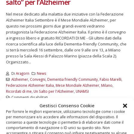
salto” per l’Alzheimer
Nel mese dedicato alla malattia due iniziative con la Federazione
Alzheimer Italia Settembre è il Mese Mondiale Alzheimer, per
questo nei prossimi giorni due grandi eventi vedranno
protagonista la Federazione Alzheimer Italia. Il primo è il convegno
a ingresso libero e gratuito RICORDATI DI ME - Gli ultimi dati della
ricerca scientifica alla luce della Dementia-friendly Community, che
si terrà mercoledì 16 settembre, dalle ore 9 alle ore 13, a Milano
presso la Sala Alessi di Palazzo Marino (piazza della Scala 2).
Organizzato...
Di
Aragorn
News
Alzheimer
,
Convegni
,
Dementia friendly Community
,
Fabio Marelli
,
Federazione Alzheimer Italia
,
Mese Mondiale Alzheimer
,
Milano
,
Ricordati di me
,
Un Salto per l'Alzheimer
,
UNAMSI
Commenti disabilitati
Gestisci Consenso Cookie
LEGGI DI PIÙ...
Per fornire le migliori esperienze, utilizziamo tecnologie come i cookie
per memorizzare e/o accedere alle informazioni del dispositivo. Il
consenso a queste tecnologie ci permetterà di elaborare dati come il
comportamento di navigazione o ID unici su questo sito. Non
acconsentire o ritirare il consenso può influire negativamente su alcune