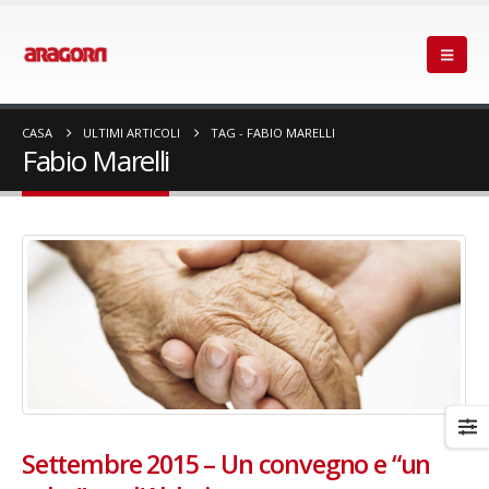
CASA
ULTIMI ARTICOLI
TAG -
FABIO MARELLI
Fabio Marelli
Settembre 2015 – Un convegno e “un