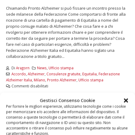
Chiamando Pronto Alzheimer si può fissare un incontro presso la
sede milanese della Federazione Come comportarsi di fronte alla
ricezione di una cartella di pagamento di Equitalia a nome del
proprio coniuge malato di Alzheimer? Che cosa fare e a chi
rivolgersi per ottenere informazioni chiare e per comprendere il
corretto iter da seguire per portare a termine la procedura? Cosa
fare nel caso di particolari esigenze, difficoltà e problemi?
Federazione Alzheimer Italia ed Equitalia hanno siglato una
collaborazione a titolo gratuito...
Di
Aragorn
News
,
Ufficio stampa
Accordo
,
Alzheimer
,
Consulenze gratuite
,
Equitalia
,
Federazione
Alzheimer Italia
,
Milano
,
Pronto Alzheimer
,
Ufficio stampa
Commenti disabilitati
LEGGI DI PIÙ...
Gestisci Consenso Cookie
Per fornire le migliori esperienze, utilizziamo tecnologie come i cookie
per memorizzare e/o accedere alle informazioni del dispositivo. Il
consenso a queste tecnologie ci permetterà di elaborare dati come il
comportamento di navigazione o ID unici su questo sito. Non
acconsentire o ritirare il consenso può influire negativamente su alcune
caratteristiche e funzioni.