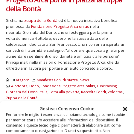
della Bontà
Si chiama
zuppa della Bontà
ed è la nuova iniziativa benefica
promossa da
Fondazione Progetto Arca onlus
nella
neonata Giornata del Dono, che si festeggerà per la prima
volta domenica 4 ottobre, ovvero nella stessa data delle
celebrazioni dedicate a San Francesco. Una ricorrenza ispirata ai
concetti di fraternità e sostegno, “al donare qualcosa agli altri per
aumentare i sentimenti di solidarietà e amicizia tra le persone”.
Principi insiti nella mission di Fondazione Progetto Arca, che da
oltre 20 anni lavora per portare un aiuto concreto a coloro...
Di
Aragorn
Manifestazioni di piazza
,
News
4 ottobre
,
Dono
,
Fondazione Progetto Arca onlus
,
Fundraising
,
Giornata del Dono
,
Italia
,
Lotta alla povertà
,
Raccolta Fondi
,
Volontari
,
Zuppa della Bontà
Commenti disabilitati
Gestisci Consenso Cookie
Per fornire le migliori esperienze, utilizziamo tecnologie come i cookie
LEGGI DI PIÙ...
per memorizzare e/o accedere alle informazioni del dispositivo. Il
consenso a queste tecnologie ci permetterà di elaborare dati come il
comportamento di navigazione o ID unici su questo sito. Non