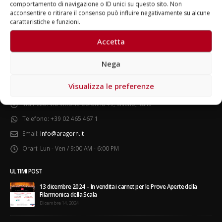
comportamento di navigazione o ID unici su questo sito. Non
acconsentire o ritirare il consenso può influire negativamente su alcune
caratteristiche e funzioni.
Accetta
Nega
zze del
Fino al 29 marzo 2026 – Anziani
13 dicembre 20
e
malati e fragili, VIDAS lancia
carnet per le
dazione
una campagna per rafforzare
della Filarmon
Visualizza le preferenze
CONTATTI
l’assistenza domiciliare
Dicembre 14, 2
Marzo 17, 2026
Indirizzo:
Via Vittoria Colonna 49, Milano, Italia
5 ottobre 2026
Telefono:
+39 02 465 467 1
ro
dintorni” per 
ncerto
anni di Fond
Email:
Info@aragorn.it
Giugno 15, 202
Orari:
Lun - Ven / 9:00 AM - 6:00 PM
18 e 19 dicem
gospel benefi
ULTIMI POST
Opera Cardina
13 dicembre 2024 – In vendita i carnet per le Prove Aperte della
r
Giugno 15, 202
Filarmonica della Scala
Dicembre 14, 2024