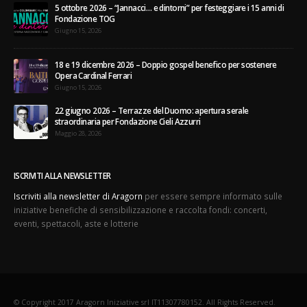
5 ottobre 2026 – “Jannacci… e dintorni” per festeggiare i 15 anni di
Fondazione TOG
Giugno 15, 2026
18 e 19 dicembre 2026 – Doppio gospel benefico per sostenere
Opera Cardinal Ferrari
Giugno 15, 2026
22 giugno 2026 – Terrazze del Duomo: apertura serale
straordinaria per Fondazione Cieli Azzurri
Maggio 28, 2026
ISCRIVITI ALLA NEWSLETTER
Iscriviti alla newsletter di Aragorn
per essere sempre informato sulle
iniziative benefiche di sensibilizzazione e raccolta fondi: concerti,
eventi, spettacoli, aste e lotterie
© Copyright 2017 Aragorn Iniziative srl IT11307780152. All Rights Reserved.