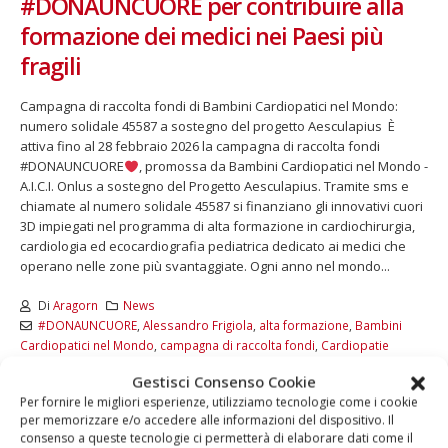
#DONAUNCUORE per contribuire alla
formazione dei medici nei Paesi più
fragili
Campagna di raccolta fondi di Bambini Cardiopatici nel Mondo:
numero solidale 45587 a sostegno del progetto Aesculapius È
attiva fino al 28 febbraio 2026 la campagna di raccolta fondi
#DONAUNCUORE
, promossa da Bambini Cardiopatici nel Mondo -
A.I.C.I. Onlus a sostegno del Progetto Aesculapius. Tramite sms e
chiamate al numero solidale 45587 si finanziano gli innovativi cuori
3D impiegati nel programma di alta formazione in cardiochirurgia,
cardiologia ed ecocardiografia pediatrica dedicato ai medici che
operano nelle zone più svantaggiate. Ogni anno nel mondo...
Di
Aragorn
News
#DONAUNCUORE
,
Alessandro Frigiola
,
alta formazione
,
Bambini
Cardiopatici nel Mondo
,
campagna di raccolta fondi
,
Cardiopatie
congenite
,
cardiopatie infantili
,
cuori 3D
,
IRCCS Policlinico San Donato
Gestisci Consenso Cookie
di Milano
,
Numero solidale 45587
,
Progetto Aesculapius
Per fornire le migliori esperienze, utilizziamo tecnologie come i cookie
per memorizzare e/o accedere alle informazioni del dispositivo. Il
LEGGI DI PIÙ...
consenso a queste tecnologie ci permetterà di elaborare dati come il