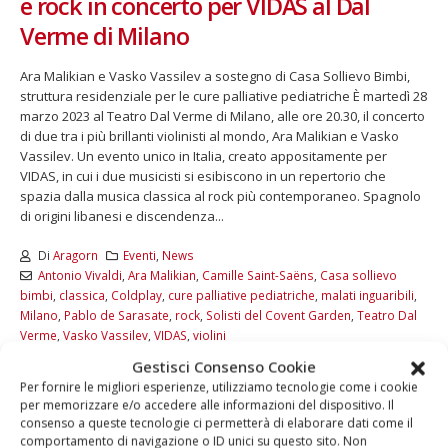
e rock in concerto per VIDAS al Dal
Verme di Milano
Ara Malikian e Vasko Vassilev a sostegno di Casa Sollievo Bimbi,
struttura residenziale per le cure palliative pediatriche È martedì 28
marzo 2023 al Teatro Dal Verme di Milano, alle ore 20.30, il concerto
di due tra i più brillanti violinisti al mondo, Ara Malikian e Vasko
Vassilev. Un evento unico in Italia, creato appositamente per
VIDAS, in cui i due musicisti si esibiscono in un repertorio che
spazia dalla musica classica al rock più contemporaneo. Spagnolo
di origini libanesi e discendenza...
Di
Aragorn
Eventi
,
News
Antonio Vivaldi
,
Ara Malikian
,
Camille Saint-Saëns
,
Casa sollievo
bimbi
,
classica
,
Coldplay
,
cure palliative pediatriche
,
malati inguaribili
,
Milano
,
Pablo de Sarasate
,
rock
,
Solisti del Covent Garden
,
Teatro Dal
Verme
,
Vasko Vassilev
,
VIDAS
,
violini
Commenti disabilitati
Gestisci Consenso Cookie
Per fornire le migliori esperienze, utilizziamo tecnologie come i cookie
LEGGI DI PIÙ...
per memorizzare e/o accedere alle informazioni del dispositivo. Il
consenso a queste tecnologie ci permetterà di elaborare dati come il
comportamento di navigazione o ID unici su questo sito. Non