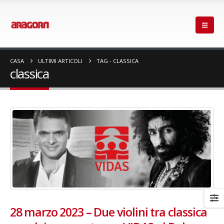
CASA
ULTIMI ARTICOLI
TAG -
CLASSICA
classica
28 marzo 2023 – Due violini tra classica