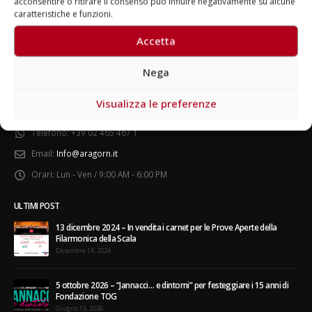
acconsentire o ritirare il consenso può influire negativamente su alcune
caratteristiche e funzioni.
Accetta
Nega
CONTATTI
gno 2026 – Terrazze del
Fino al 29 marzo 2026 – Anziani
Visualizza le preferenze
: apertura serale
malati e fragili, VIDAS lancia
Indirizzo:
Via Vittoria Colonna 49, Milano, Italia
rdinaria per Fondazione
una campagna per rafforzare
Azzurri
l’assistenza domiciliare
Telefono:
+39 02 465 467 1
Marzo 17, 2026
Email:
Info@aragorn.it
no 2026 – Al Teatro
Orari:
Lun - Ven / 9:00 AM - 6:00 PM
ini di Pavia il concerto
urale di UniON –
stra Nazionale
ULTIMI POST
13 dicembre 2024 – In vendita i carnet per le Prove Aperte della
Filarmonica della Scala
Dicembre 14, 2024
nto di Natale per
rn
5 ottobre 2026 – “Jannacci… e dintorni” per festeggiare i 15 anni di
1, 2026
Fondazione TOG
Giugno 15, 2026