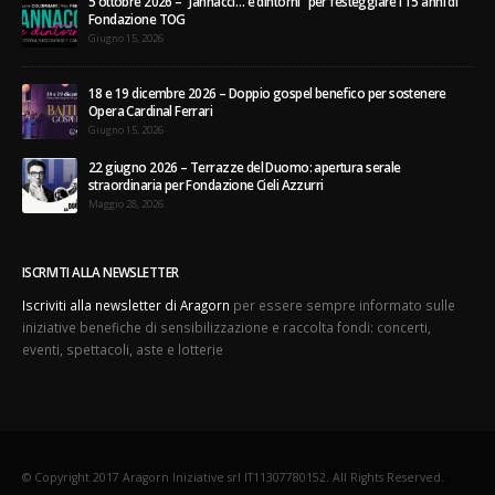
5 ottobre 2026 – “Jannacci… e dintorni” per festeggiare i 15 anni di
Fondazione TOG
Giugno 15, 2026
18 e 19 dicembre 2026 – Doppio gospel benefico per sostenere
Opera Cardinal Ferrari
Giugno 15, 2026
22 giugno 2026 – Terrazze del Duomo: apertura serale
straordinaria per Fondazione Cieli Azzurri
Maggio 28, 2026
ISCRIVITI ALLA NEWSLETTER
Iscriviti alla newsletter di Aragorn
per essere sempre informato sulle
iniziative benefiche di sensibilizzazione e raccolta fondi: concerti,
eventi, spettacoli, aste e lotterie
© Copyright 2017 Aragorn Iniziative srl IT11307780152. All Rights Reserved.