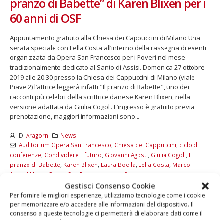
pranzo di Babette” di Karen Blixen per i
60 anni di OSF
Appuntamento gratuito alla Chiesa dei Cappuccini di Milano Una
serata speciale con Lella Costa all’interno della rassegna di eventi
organizzata da Opera San Francesco per i Poveri nel mese
tradizionalmente dedicato al Santo di Assisi. Domenica 27 ottobre
2019 alle 20.30 presso la Chiesa dei Cappuccini di Milano (viale
Piave 2) l’attrice leggerà infatti "Il pranzo di Babette", uno dei
racconti più celebri della scrittrice danese Karen Blixen, nella
versione adattata da Giulia Cogoli. L’ingresso è gratuito previa
prenotazione, maggiori informazioni sono...
Di
Aragorn
News
Auditorium Opera San Francesco
,
Chiesa dei Cappuccini
,
ciclo di
conferenze
,
Condividere il futuro
,
Giovanni Agosti
,
Giulia Cogoli
,
Il
pranzo di Babette
,
Karen Blixen
,
Laura Boella
,
Lella Costa
,
Marco
Aime
,
Milano
,
Opera San Francesco per i Poveri
Gestisci Consenso Cookie
Commenti disabilitati
Per fornire le migliori esperienze, utilizziamo tecnologie come i cookie
LEGGI DI PIÙ...
per memorizzare e/o accedere alle informazioni del dispositivo. Il
consenso a queste tecnologie ci permetterà di elaborare dati come il