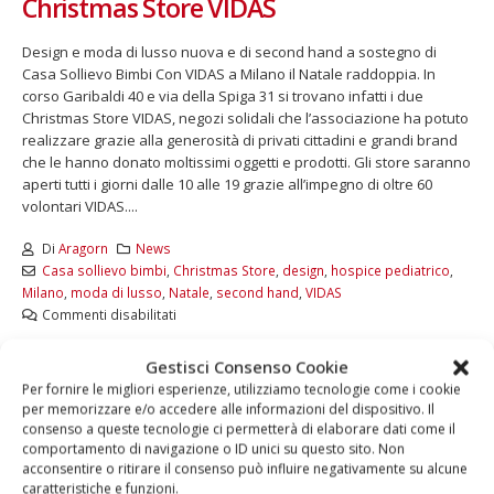
Christmas Store VIDAS
Design e moda di lusso nuova e di second hand a sostegno di
Casa Sollievo Bimbi Con VIDAS a Milano il Natale raddoppia. In
corso Garibaldi 40 e via della Spiga 31 si trovano infatti i due
Christmas Store VIDAS, negozi solidali che l’associazione ha potuto
realizzare grazie alla generosità di privati cittadini e grandi brand
che le hanno donato moltissimi oggetti e prodotti. Gli store saranno
aperti tutti i giorni dalle 10 alle 19 grazie all’impegno di oltre 60
volontari VIDAS....
Di
Aragorn
News
Casa sollievo bimbi
,
Christmas Store
,
design
,
hospice pediatrico
,
Milano
,
moda di lusso
,
Natale
,
second hand
,
VIDAS
Commenti disabilitati
LEGGI DI PIÙ...
Gestisci Consenso Cookie
Per fornire le migliori esperienze, utilizziamo tecnologie come i cookie
per memorizzare e/o accedere alle informazioni del dispositivo. Il
consenso a queste tecnologie ci permetterà di elaborare dati come il
comportamento di navigazione o ID unici su questo sito. Non
acconsentire o ritirare il consenso può influire negativamente su alcune
caratteristiche e funzioni.