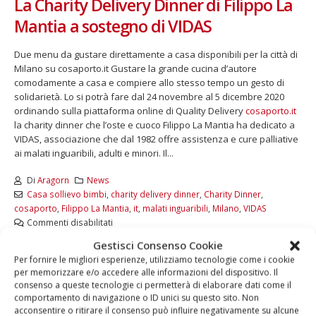
La Charity Delivery Dinner di Filippo La
Mantia a sostegno di VIDAS
Due menu da gustare direttamente a casa disponibili per la città di
Milano su cosaporto.it Gustare la grande cucina d’autore
comodamente a casa e compiere allo stesso tempo un gesto di
solidarietà. Lo si potrà fare dal 24 novembre al 5 dicembre 2020
ordinando sulla piattaforma online di Quality Delivery
cosaporto.it
la charity dinner che l’oste e cuoco Filippo La Mantia ha dedicato a
VIDAS, associazione che dal 1982 offre assistenza e cure palliative
ai malati inguaribili, adulti e minori. Il...
Di
Aragorn
News
Casa sollievo bimbi
,
charity delivery dinner
,
Charity Dinner
,
cosaporto
,
Filippo La Mantia
,
it
,
malati inguaribili
,
Milano
,
VIDAS
Commenti disabilitati
Gestisci Consenso Cookie
LEGGI DI PIÙ...
Per fornire le migliori esperienze, utilizziamo tecnologie come i cookie
per memorizzare e/o accedere alle informazioni del dispositivo. Il
consenso a queste tecnologie ci permetterà di elaborare dati come il
comportamento di navigazione o ID unici su questo sito. Non
acconsentire o ritirare il consenso può influire negativamente su alcune