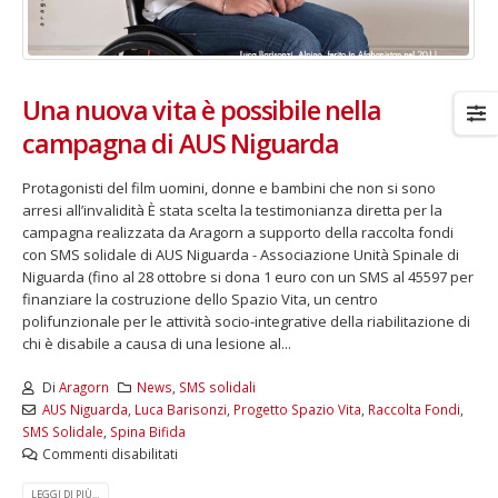
Una nuova vita è possibile nella
campagna di AUS Niguarda
Protagonisti del film uomini, donne e bambini che non si sono
arresi all’invalidità È stata scelta la testimonianza diretta per la
campagna realizzata da Aragorn a supporto della raccolta fondi
con SMS solidale di AUS Niguarda - Associazione Unità Spinale di
Niguarda (fino al 28 ottobre si dona 1 euro con un SMS al 45597 per
finanziare la costruzione dello Spazio Vita, un centro
polifunzionale per le attività socio-integrative della riabilitazione di
chi è disabile a causa di una lesione al...
Di
Aragorn
News
,
SMS solidali
AUS Niguarda
,
Luca Barisonzi
,
Progetto Spazio Vita
,
Raccolta Fondi
,
SMS Solidale
,
Spina Bifida
Commenti disabilitati
LEGGI DI PIÙ...