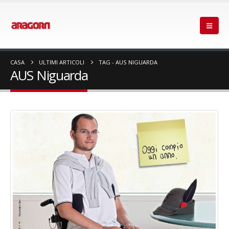
CASA
ULTIMI ARTICOLI
TAG -
AUS NIGUARDA
AUS Niguarda