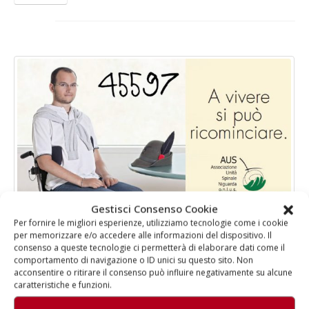
Fino al 29 marzo 2026 – Anziani
13 dicembre 2024 – In vendi
malati e fragili, VIDAS lancia
carnet per le Prove Aperte
una campagna per rafforzare
della Filarmonica della Sc
l’assistenza domiciliare
Dicembre 14, 2024
o 17, 2026
5 ottobre 2026 – “Jannacci…
dintorni” per festeggiare i 
anni di Fondazione TOG
Giugno 15, 2026
Gestisci Consenso Cookie
Per fornire le migliori esperienze, utilizziamo tecnologie come i cookie
18 e 19 dicembre 2026 – Do
Con AUS Niguarda “A vivere si può
per memorizzare e/o accedere alle informazioni del dispositivo. Il
gospel benefico per soste
consenso a queste tecnologie ci permetterà di elaborare dati come il
Opera Cardinal Ferrari
cominciare”
comportamento di navigazione o ID unici su questo sito. Non
Giugno 15, 2026
acconsentire o ritirare il consenso può influire negativamente su alcune
caratteristiche e funzioni.
Campagna con SMS solidale per ridare nuova vita a chi ha subito
una lesione alla spina dorsale AUS Niguarda - Associazione Unità