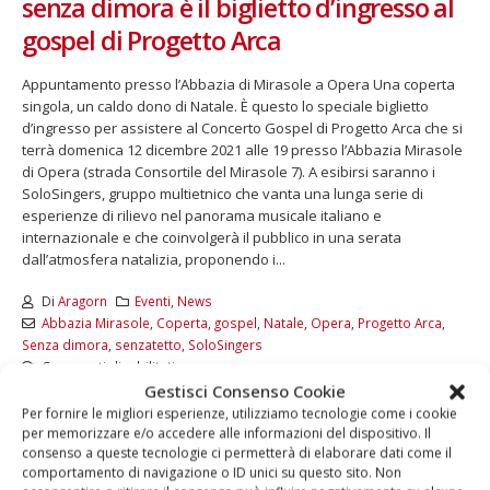
senza dimora è il biglietto d’ingresso al
gospel di Progetto Arca
Appuntamento presso l’Abbazia di Mirasole a Opera Una coperta
singola, un caldo dono di Natale. È questo lo speciale biglietto
d’ingresso per assistere al Concerto Gospel di Progetto Arca che si
terrà domenica 12 dicembre 2021 alle 19 presso l’Abbazia Mirasole
di Opera (strada Consortile del Mirasole 7). A esibirsi saranno i
SoloSingers, gruppo multietnico che vanta una lunga serie di
esperienze di rilievo nel panorama musicale italiano e
internazionale e che coinvolgerà il pubblico in una serata
dall’atmosfera natalizia, proponendo i...
Di
Aragorn
Eventi
,
News
Abbazia Mirasole
,
Coperta
,
gospel
,
Natale
,
Opera
,
Progetto Arca
,
Senza dimora
,
senzatetto
,
SoloSingers
Commenti disabilitati
Gestisci Consenso Cookie
LEGGI DI PIÙ...
Per fornire le migliori esperienze, utilizziamo tecnologie come i cookie
per memorizzare e/o accedere alle informazioni del dispositivo. Il
consenso a queste tecnologie ci permetterà di elaborare dati come il
comportamento di navigazione o ID unici su questo sito. Non