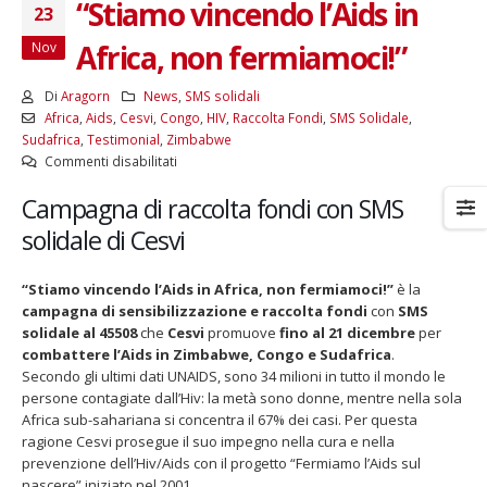
“Stiamo vincendo l’Aids in
23
Africa, non fermiamoci!”
Nov
Di
Aragorn
News
,
SMS solidali
Africa
,
Aids
,
Cesvi
,
Congo
,
HIV
,
Raccolta Fondi
,
SMS Solidale
,
Sudafrica
,
Testimonial
,
Zimbabwe
su
Commenti disabilitati
“Stiamo
Campagna di raccolta fondi con SMS
vincendo
l’Aids
solidale di Cesvi
in
Africa,
“Stiamo vincendo l’Aids in Africa, non fermiamoci!”
è la
non
campagna di sensibilizzazione e raccolta fondi
con
SMS
fermiamoci!”
solidale al 45508
che
Cesvi
promuove
fino al 21 dicembre
per
combattere l’Aids in Zimbabwe, Congo e Sudafrica
.
Secondo gli ultimi dati UNAIDS, sono 34 milioni in tutto il mondo le
persone contagiate dall’Hiv: la metà sono donne, mentre nella sola
Africa sub-sahariana si concentra il 67% dei casi. Per questa
ragione Cesvi prosegue il suo impegno nella cura e nella
prevenzione dell’Hiv/Aids con il progetto “Fermiamo l’Aids sul
nascere” iniziato nel 2001.