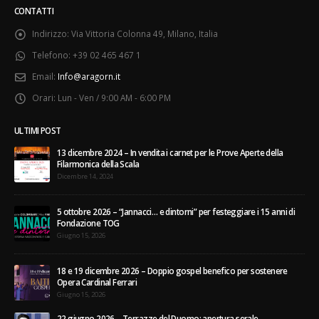
CONTATTI
Indirizzo:
Via Vittoria Colonna 49, Milano, Italia
Telefono:
+39 02 465 467 1
Email:
Info@aragorn.it
Orari:
Lun - Ven / 9:00 AM - 6:00 PM
ULTIMI POST
13 dicembre 2024 – In vendita i carnet per le Prove Aperte della
Filarmonica della Scala
Dicembre 14, 2024
5 ottobre 2026 – “Jannacci… e dintorni” per festeggiare i 15 anni di
Fondazione TOG
Giugno 15, 2026
18 e 19 dicembre 2026 – Doppio gospel benefico per sostenere
Opera Cardinal Ferrari
Giugno 15, 2026
22 giugno 2026 – Terrazze del Duomo: apertura serale