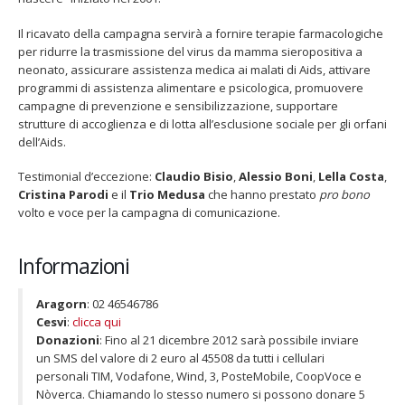
Il ricavato della campagna servirà a fornire terapie farmacologiche
per ridurre la trasmissione del virus da mamma sieropositiva a
neonato, assicurare assistenza medica ai malati di Aids, attivare
programmi di assistenza alimentare e psicologica, promuovere
campagne di prevenzione e sensibilizzazione, supportare
Fino al 29 marzo 2026 – Anziani
13 dicembre 2024 – In vendit
strutture di accoglienza e di lotta all’esclusione sociale per gli orfani
malati e fragili, VIDAS lancia
carnet per le Prove Aperte
dell’Aids.
una campagna per rafforzare
della Filarmonica della Sca
l’assistenza domiciliare
Dicembre 14, 2024
Testimonial d’eccezione:
Claudio Bisio
,
Alessio Boni
,
Lella Costa
,
 17, 2026
Cristina Parodi
e il
Trio Medusa
che hanno prestato
pro bono
5 ottobre 2026 – “Jannacci… 
volto e voce per la campagna di comunicazione.
dintorni” per festeggiare i 1
anni di Fondazione TOG
Giugno 15, 2026
Informazioni
18 e 19 dicembre 2026 – Dop
Aragorn
: 02 46546786
gospel benefico per sosten
Cesvi
:
clicca qui
Opera Cardinal Ferrari
Donazioni
: Fino al 21 dicembre 2012 sarà possibile inviare
Giugno 15, 2026
un SMS del valore di 2 euro al 45508 da tutti i cellulari
personali TIM, Vodafone, Wind, 3, PosteMobile, CoopVoce e
Nòverca. Chiamando lo stesso numero si possono donare 5