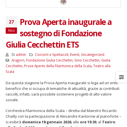
Prova Aperta inaugurale a
27
sostegno di Fondazione
Nov
Giulia Cecchettin ETS
Di
admin
Concerti e Spettacoli
,
Eventi
,
Uncategorized
Aragorn
,
Fondazione Giulia Cecchettin
,
Gino Cecchettin
,
Giulia
Cecchettin
,
Prove Aperte della Filarmonica della Scala
,
Teatro alla
Scala
Da questa stagione la Prova Aperta inaugurale si lega ad un ente
benefico che si occupa di tematiche di attualità, grazie ai contributi
raccolti, infatti, sarà possibile sostenere progetti di alto valore
sociale.
L’orchestra Filarmonica della Scala – diretta dal Maestro Riccardo
Chailly con la partecipazione di Alexandre Kantorow al pianoforte –
si esibirà
domenica 18 gennaio 2026
, alle
ore 19.30
, al
Teatro