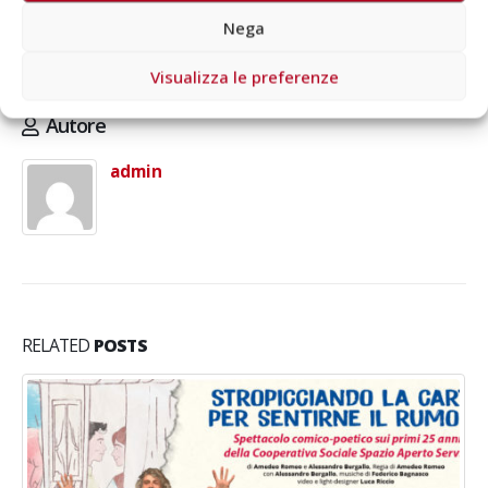
Biglietti
in vendita dal 27 novembre 2025 (fino a esaurimento
Nega
posti) su
aragon.vivaticket.it
Visualizza le preferenze
Autore
admin
RELATED
POSTS