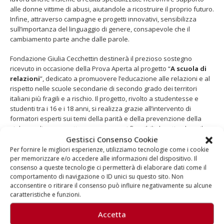
alle donne vittime di abusi, aiutandole a ricostruire il proprio futuro.
Infine, attraverso campagne e progetti innovativi, sensibilizza
sull’importanza del linguaggio di genere, consapevole che il
cambiamento parte anche dalle parole.
Fondazione Giulia Cecchettin destinerà il prezioso sostegno
ricevuto in occasione della Prova Aperta al progetto “
A scuola di
relazioni
”, dedicato a promuovere l’educazione alle relazioni e al
rispetto nelle scuole secondarie di secondo grado dei territori
italiani più fragili e a rischio. Il progetto, rivolto a studentesse e
studenti tra i 16 e i 18 anni, si realizza grazie all’intervento di
formatori esperti sui temi della parità e della prevenzione della
violenza di genere, attraverso percorsi flessibili che stimolano il
pensiero critico e la responsabilità personale. Il programma
Gestisci Consenso Cookie
prevede, inoltre, la creazione delle “Antenne”, ragazze e ragazzi
Per fornire le migliori esperienze, utilizziamo tecnologie come i cookie
che scelgono di diventare punti di riferimento per i propri
per memorizzare e/o accedere alle informazioni del dispositivo. Il
consenso a queste tecnologie ci permetterà di elaborare dati come il
compagni, contribuendo così a promuovere un cambiamento
comportamento di navigazione o ID unici su questo sito. Non
culturale profondo e a contrastare la violenza di genere in modo
acconsentire o ritirare il consenso può influire negativamente su alcune
duraturo.
caratteristiche e funzioni.
Scopri di più
su Fondazione Giulia Cecchettin clicca
qui
Accetta