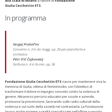
alla Scala di Milano
a favore di
Fondazione
Giulia Cecchettin ETS
.
In programma
Fino al 29 marzo 2026 – Anziani
13 dicembre 2024 – In vendit
malati e fragili, VIDAS lancia
carnet per le Prove Aperte
una campagna per rafforzare
della Filarmonica della Sca
Sergej Prokof’ev
l’assistenza domiciliare
Dicembre 14, 2024
Concerto n. 3 in do magg. op. 26 per pianoforte e
 17, 2026
orchestra
5 ottobre 2026 – “Jannacci… 
Pëtr Il’ič Čajkovskij
dintorni” per festeggiare i 1
Sinfonia n. 4 in fa min. op. 36
anni di Fondazione TOG
Giugno 15, 2026
Fondazione Giulia Cecchettin ETS
nasce per mantenere viva la
18 e 19 dicembre 2026 – Dop
gospel benefico per sosten
memoria di Giulia, vittima di femminicidio, con l’obiettivo di
Opera Cardinal Ferrari
trasformare il dolore in impegno concreto contro la violenza di
Giugno 15, 2026
genere. Attraverso percorsi educativi per scuole e aziende,
promuove la prevenzione, lavorando sulle radici culturali della
violenza e sul ruolo della società nel contrastarla. La Fondazione
lavora anche insieme a realtà specializzate nell’offrire supporto