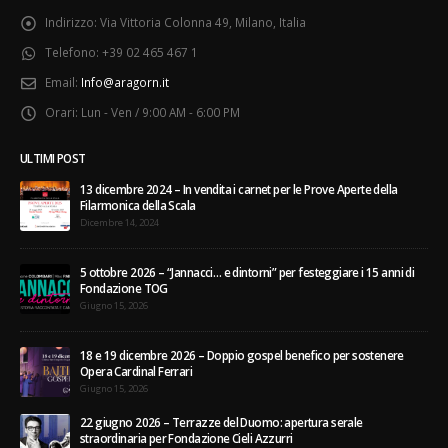
Indirizzo:
Via Vittoria Colonna 49, Milano, Italia
Telefono:
+39 02 465 467 1
Email:
Info@aragorn.it
Orari:
Lun - Ven / 9:00 AM - 6:00 PM
ULTIMI POST
13 dicembre 2024 – In vendita i carnet per le Prove Aperte della
Filarmonica della Scala
Dicembre 14, 2024
5 ottobre 2026 – “Jannacci… e dintorni” per festeggiare i 15 anni di
Fondazione TOG
Giugno 15, 2026
18 e 19 dicembre 2026 – Doppio gospel benefico per sostenere
Opera Cardinal Ferrari
Giugno 15, 2026
22 giugno 2026 – Terrazze del Duomo: apertura serale
straordinaria per Fondazione Cieli Azzurri