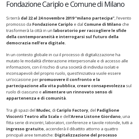
Fondazione Cariplo e Comune di Milano
2019
–
“milano
Si terrà
dal 22 al 24 novembre 2019
“milano partecipa”
, l’evento
partecipa”,
promosso da
Fondazione
Cariplo
e dal
Comune
di
Milano
che
il
trasformerà la città in un
laboratorio per raccogliere le sfide
primo
della contemporaneità e interrogarsi sul futuro della
evento
Fino al 29 marzo 2026 – Anziani
13 dicembre 2024 – In vendit
democrazia nell’era digitale.
malati e fragili, VIDAS lancia
carnet per le Prove Aperte
dedicato
una campagna per rafforzare
della Filarmonica della Sca
all’attivismo
In un contesto globale in cui il processo di digitalizzazione ha
l’assistenza domiciliare
Dicembre 14, 2024
civico
mutato le modalità d’interazione interpersonale e di accesso alle
 17, 2026
nell’era
informazioni, con il rischio di una società di individui isolati e
5 ottobre 2026 – “Jannacci… 
digitale
inconsapevoli del proprio ruolo, quest’iniziativa vuole essere
dintorni” per festeggiare i 1
un’occasione per
promuovere il confronto e la
anni di Fondazione TOG
partecipazione alla vita pubblica
,
creare consapevolezza
sul
Giugno 15, 2026
ruolo di ciascuno e
alimentare un rinnovato senso di
appartenenza e di comunità
.
18 e 19 dicembre 2026 – Dop
gospel benefico per sosten
Tra gli spazi del
Mudec
, di
Cariplo Factory
, del
Padiglione
Opera Cardinal Ferrari
Visconti Teatro alla Scala
e dell’
Arena Listone
Giordano
, una
Giugno 15, 2026
fitta serie di incontri, laboratori, conferenze e tavole rotonde, tutti a
ingresso gratuito
, accenderà il dibattito attorno a quattro
principali aree tematiche:
Digitalizzazione del processo