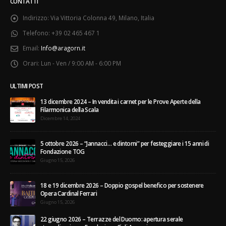
CONTATTI
Indirizzo:
Via Vittoria Colonna 49, Milano, Italia
Telefono:
+39 02 465 467 1
Email:
Info@aragorn.it
Orari:
Lun - Ven / 9:00 AM - 6:00 PM
ULTIMI POST
13 dicembre 2024 – In vendita i carnet per le Prove Aperte della
Filarmonica della Scala
Dicembre 14, 2024
5 ottobre 2026 – “Jannacci… e dintorni” per festeggiare i 15 anni di
Fondazione TOG
Giugno 15, 2026
18 e 19 dicembre 2026 – Doppio gospel benefico per sostenere
Opera Cardinal Ferrari
Giugno 15, 2026
22 giugno 2026 – Terrazze del Duomo: apertura serale