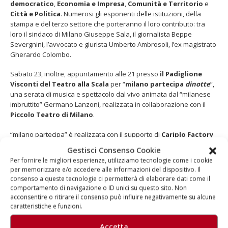
democratico
,
Economia e Impresa
,
Comunità e Territorio
e
Città e Politica
. Numerosi gli esponenti delle istituzioni, della
stampa e del terzo settore che porteranno il loro contributo: tra
loro il sindaco di Milano Giuseppe Sala, il giornalista Beppe
Severgnini, l’avvocato e giurista Umberto Ambrosoli, l’ex magistrato
Gherardo Colombo.
Sabato 23, inoltre, appuntamento alle 21 presso
il Padiglione
Visconti del Teatro alla Scala
per “
milano partecipa
dinotte
”,
una serata di musica e spettacolo dal vivo animata dal “milanese
imbruttito” Germano Lanzoni, realizzata in collaborazione con il
Piccolo Teatro di Milano
.
“milano partecipa” è realizzata con il supporto di
Cariplo Factory
e grazie a
Mudec
e
Arena Listone Giordano
. Media partner
Gestisci Consenso Cookie
dell’iniziativa è
Skytg24
.
Per fornire le migliori esperienze, utilizziamo tecnologie come i cookie
per memorizzare e/o accedere alle informazioni del dispositivo. Il
consenso a queste tecnologie ci permetterà di elaborare dati come il
Informazioni
comportamento di navigazione o ID unici su questo sito. Non
acconsentire o ritirare il consenso può influire negativamente su alcune
Aragorn:
02 46546744
caratteristiche e funzioni.
milano partecipa:
clicca qui
Accetta