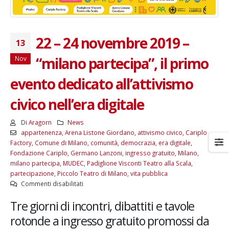
22 – 24 novembre 2019 –
13
“milano partecipa”, il primo
Nov
evento dedicato all’attivismo
civico nell’era digitale
Di
Aragorn
News
appartenenza
,
Arena Listone Giordano
,
attivismo civico
,
Cariplo
Factory
,
Comune di Milano
,
comunità
,
democrazia
,
era digitale
,
Fondazione Cariplo
,
Germano Lanzoni
,
ingresso gratuito
,
Milano
,
milano partecipa
,
MUDEC
,
Padiglione Visconti Teatro alla Scala
,
partecipazione
,
Piccolo Teatro di Milano
,
vita pubblica
su
Commenti disabilitati
22
Tre giorni di incontri, dibattiti e tavole
–
24
rotonde a ingresso gratuito promossi da
novembre